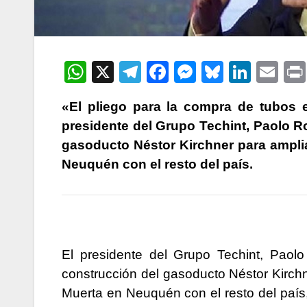
W
X
T
F
M
Bl
Li
E
h
el
a
e
u
n
m
«El pliego para la compra de tubos e
at
e
c
s
e
k
ail
presidente del Grupo Techint, Paolo Ro
s
gr
e
s
s
e
gasoducto Néstor Kirchner para amplia
A
a
b
e
k
dI
Neuquén con el resto del país.
p
m
o
n
y
n
p
o
g
k
er
El presidente del Grupo Techint, Paolo
construcción del gasoducto Néstor Kirchn
Muerta en Neuquén con el resto del país