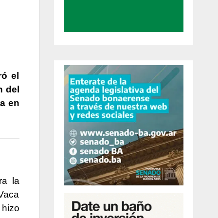
ró el
n del
ta en
ra la
 Vaca
 hizo