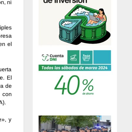
n, ni
iples
presa
en el
uerta
e. El
ra de
l con
A).
e», y