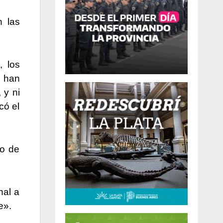
n las
, los
o han
 y ni
có el
to de
nal a
e».