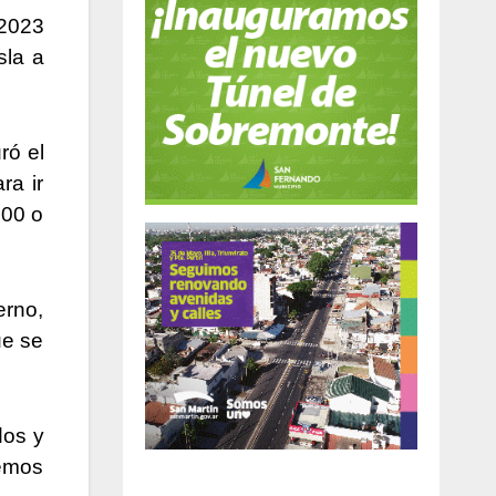
 2023
sla a
ró el
ra ir
500 o
erno,
ue se
dos y
remos