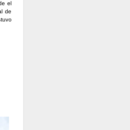
de el
al de
stuvo