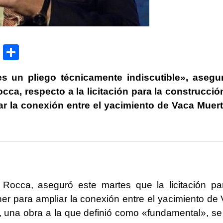
P
C
ri
o
s un pliego técnicamente indiscutible», asegu
nt
m
cca, respecto a la licitación para la construcció
p
r la conexión entre el yacimiento de Vaca Muer
ar
tir
 Rocca, aseguró este martes que la licitación pa
er para ampliar la conexión entre el yacimiento de
, una obra a la que definió como «fundamental», se