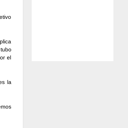
etivo
plica
 tubo
or el
es la
remos