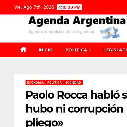
Saltar
Vie. Ago 7th, 2026
4:10:31 PM
al
contenido
INICIO
POLÍTICA
LEGISLAT
ECONOMÍA
POLÍTICA
SOCIEDAD
Paolo Rocca habló s
hubo ni corrupción 
pliego»