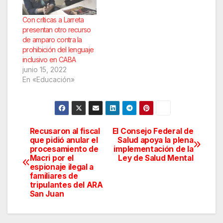
Con críticas a Larreta
presentan otro recurso
de amparo contra la
prohibición del lenguaje
inclusivo en CABA
junio 15, 2022
En «Educación»
Recusaron al fiscal
El Consejo Federal de
Navegación
que pidió anular el
Salud apoya la plena
procesamiento de
implementación de la
de
Macri por el
Ley de Salud Mental
espionaje ilegal a
entradas
familiares de
tripulantes del ARA
San Juan