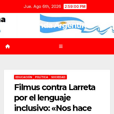
Saltar
Jue. Ago 6th, 2026
2:59:01 PM
al
contenido
Agenda Argentina
EDUCACIÓN
POLÍTICA
SOCIEDAD
Filmus contra Larreta
por el lenguaje
inclusivo: «Nos hace