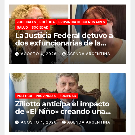
JUDICIALES
POLÍTICA
PROVINCIA DE BUENOS AIRES
SALUD
SOCIEDAD
La Justicia Federal detuvo a
dos exfuncionarias de la
ANMAT y el INAME por la
AGOSTO 4, 2026
AGENDA ARGENTINA
causa del fentanilo
contaminado
POLÍTICA
PROVINCIAS
SOCIEDAD
Ziliotto anticipa el impacto
de «El Niño» creando una
«Unidad de Gestión» para
AGOSTO 4, 2026
AGENDA ARGENTINA
proteger el territorio
pampeano