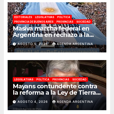
EDITORIALES
LEGISLATIVAS
POLÍTICA
PROVINCIA DE BUENOS AIRES
PROVINCIAS
SOCIEDAD
Masiva marcha federal en
Argentina en rechazo a la
reforma de la Ley de Tierras
AGOSTO 5, 2026
AGENDA ARGENTINA
impulsada por Milei: «La
soberanía no se negocia»
LEGISLATIVAS
POLÍTICA
PROVINCIAS
SOCIEDAD
Mayans contundente contra
la reforma a la Ley de Tierras:
«Esta ley vende el país»
AGOSTO 4, 2026
AGENDA ARGENTINA