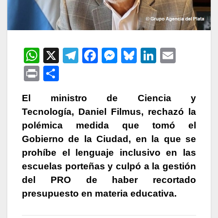
W
X
T
F
M
Bl
Li
E
h
el
a
e
u
n
m
P
C
at
e
c
s
e
k
ail
ri
o
s
gr
e
s
s
e
El ministro de Ciencia y
nt
m
Tecnología, Daniel Filmus, rechazó la
A
a
b
e
k
dI
p
polémica medida que tomó el
p
m
o
n
y
n
ar
Gobierno de la Ciudad, en la que se
p
o
g
tir
prohíbe el lenguaje inclusivo en las
k
er
escuelas porteñas y culpó a la gestión
del PRO de haber recortado
presupuesto en materia educativa.