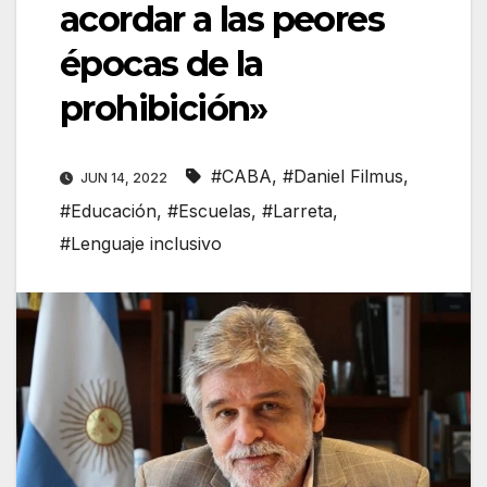
acordar a las peores
épocas de la
prohibición»
#CABA
,
#Daniel Filmus
,
JUN 14, 2022
#Educación
,
#Escuelas
,
#Larreta
,
#Lenguaje inclusivo