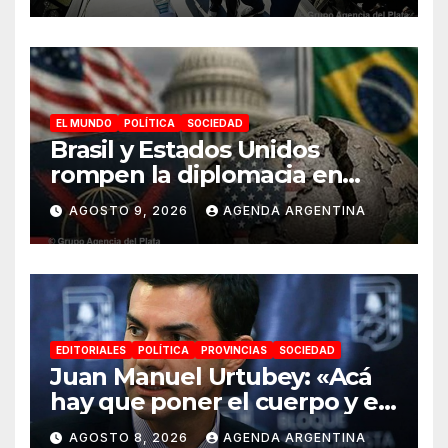
Niñez en Malvinas Argentinas
EL MUNDO
POLÍTICA
SOCIEDAD
Brasil y Estados Unidos
rompen la diplomacia en
plena campaña electoral
AGOSTO 9, 2026
AGENDA ARGENTINA
EDITORIALES
POLÍTICA
PROVINCIAS
SOCIEDAD
Juan Manuel Urtubey: «Acá
hay que poner el cuerpo y el
alma. La Argentina tiene que
AGOSTO 8, 2026
AGENDA ARGENTINA