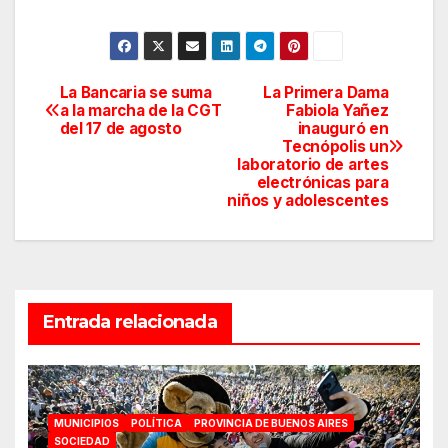
La Bancaria se suma
La Primera Dama
Navegación
a la marcha de la CGT
Fabiola Yañez
del 17 de agosto
inauguró en
de
Tecnópolis un
laboratorio de artes
entradas
electrónicas para
niños y adolescentes
Entrada relacionada
MUNICIPIOS
POLÍTICA
PROVINCIA DE BUENOS AIRES
SOCIEDAD