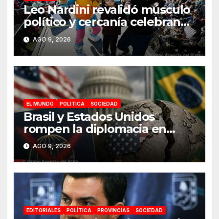
Leo Nardini revalidó músculo
político y cercanía celebrando
junto a más de 150 mil
AGO 9, 2026
personas el Día de la Niñez
en Malvinas Argentinas
EL MUNDO
POLÍTICA
SOCIEDAD
Brasil y Estados Unidos
rompen la diplomacia en
plena campaña electoral
AGO 9, 2026
EDITORIALES
POLÍTICA
PROVINCIAS
SOCIEDAD