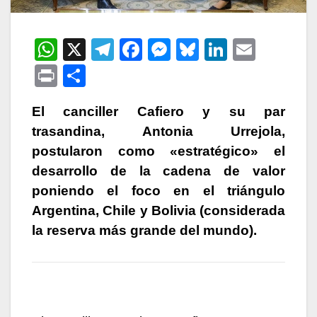
W
X
T
F
M
Bl
Li
E
h
el
a
e
u
n
m
P
C
at
e
c
s
e
k
ail
ri
o
s
gr
e
s
s
e
El canciller Cafiero y su par
nt
m
trasandina, Antonia Urrejola,
A
a
b
e
k
dI
p
postularon como «estratégico» el
p
m
o
n
y
n
ar
desarrollo de la cadena de valor
p
o
g
tir
poniendo el foco en el triángulo
k
er
Argentina, Chile y Bolivia (considerada
la reserva más grande del mundo).