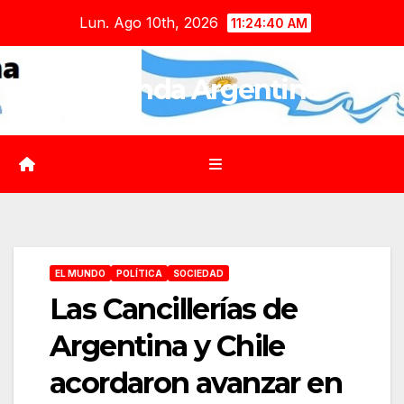
Saltar
Lun. Ago 10th, 2026
11:24:41 AM
al
contenido
Agenda Argentina
EL MUNDO
POLÍTICA
SOCIEDAD
Las Cancillerías de
Argentina y Chile
acordaron avanzar en