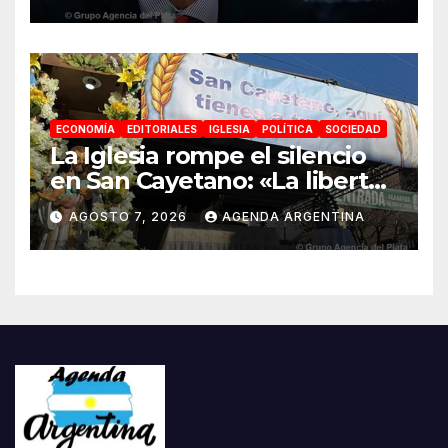
ir a la construcción de un
proyecto nacional»
ECONOMÍA
EDITORIALES
IGLESIA
POLÍTICA
SOCIEDAD
La Iglesia rompe el silencio
en San Cayetano: «La libertad
económica no puede ser
AGOSTO 7, 2026
AGENDA ARGENTINA
absoluta»