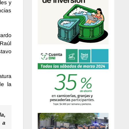
les y
ncias
rardo
 Raúl
tavo
atura
de la
la,
 a