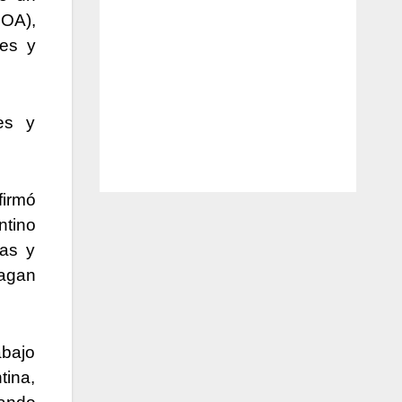
OA),
les y
res y
firmó
ntino
cas y
hagan
abajo
tina,