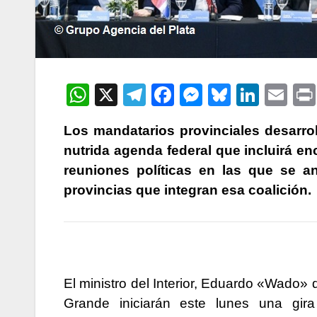
W
X
T
F
M
Bl
Li
E
h
el
a
e
u
n
m
Los mandatarios provinciales desarroll
at
e
c
s
e
k
ail
nutrida agenda federal que incluirá en
s
gr
e
s
s
e
reuniones políticas en las que se a
A
a
b
e
k
dI
provincias que integran esa coalición.
p
m
o
n
y
n
p
o
g
k
er
El ministro del Interior, Eduardo «Wado» 
Grande iniciarán este lunes una gira