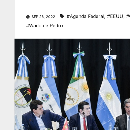
#Agenda Federal
,
#EEUU
,
#
SEP 26, 2022
#Wado de Pedro