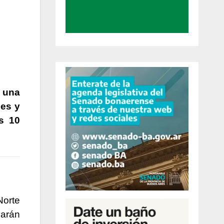
, una
les y
s 10
Norte
larán