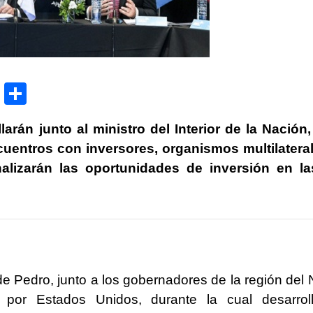
P
C
ri
o
arán junto al ministro del Interior de la Nación
nt
m
cuentros con inversores, organismos multilatera
p
nalizarán las oportunidades de inversión en la
ar
tir
de Pedro, junto a los gobernadores de la región del 
 por Estados Unidos, durante la cual desarrol