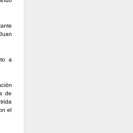
vando
tante
 Juan
nto a
ación
as de
trida
on el