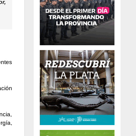
r,
entes
ación
ncia,
rgía,