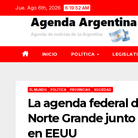
Saltar
Jue. Ago 6th, 2026
6:19:53 AM
al
contenido
INICIO
POLÍTICA
LEGISLAT
EL MUNDO
POLÍTICA
PROVINCIAS
SOCIEDAD
La agenda federal d
Norte Grande junto
en EEUU