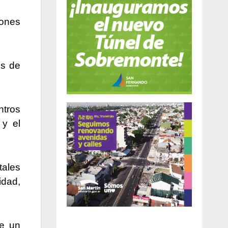
iones
es de
ntros
 y el
ales
idad,
de un