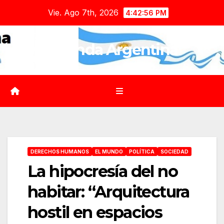
Saltar
Vie. Ago 7th, 2026
4:42:57 PM
al
contenido
Agenda Argentina
DERECHOS HUMANOS
EL MUNDO
POLÍTICA
SOCIEDAD
La hipocresía del no
habitar: “Arquitectura
hostil en espacios