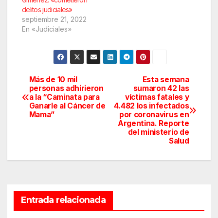
delitos judiciales»
septiembre 21, 2022
En «Judiciales»
Más de 10 mil
Esta semana
Navegación
personas adhirieron
sumaron 42 las
a la “Caminata para
víctimas fatales y
de
Ganarle al Cáncer de
4.482 los infectados
Mama”
por coronavirus en
entradas
Argentina. Reporte
del ministerio de
Salud
Entrada relacionada