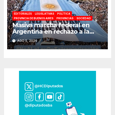
EDITORIALES
LEGISLATIVAS
POLÍTICA
PROVINCIA DE BUENOS AIRES
PROVINCIAS
SOCIEDAD
Masiva marcha federal en
Argentina en rechazo a la
reforma de la Ley de Tierras
AGO 5, 2026
impulsada por Milei: «La
soberanía no se negocia»