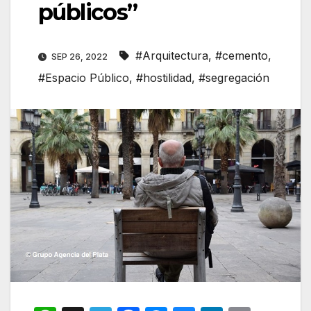
públicos”
#Arquitectura
,
#cemento
,
SEP 26, 2022
#Espacio Público
,
#hostilidad
,
#segregación