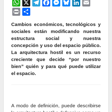
W
X
T
F
M
Bl
Li
E
h
el
a
e
u
n
m
P
C
at
e
c
s
e
k
ail
ri
o
s
gr
e
s
s
e
Cambios económicos, tecnológicos y
nt
m
sociales están modificando nuestra
A
a
b
e
k
dI
p
estructura social y nuestra
p
m
o
n
y
n
ar
concepción y uso del espacio público.
p
o
g
tir
La arquitectura hostil es un recurso
k
er
creciente que decide “por nuestro
bien” quién y para qué puede utilizar
el espacio.
A modo de definición, puede describirse