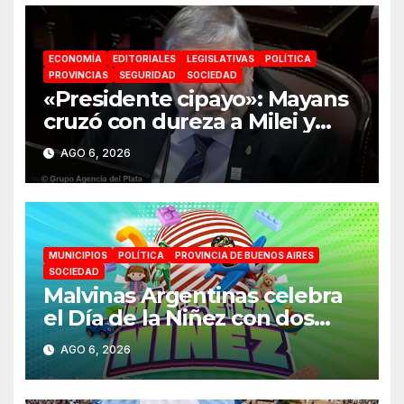
ECONOMÍA
EDITORIALES
LEGISLATIVAS
POLÍTICA
PROVINCIAS
SEGURIDAD
SOCIEDAD
«Presidente cipayo»: Mayans
cruzó con dureza a Milei y
advirtió sobre un juicio
AGO 6, 2026
político por traición a la Patria
MUNICIPIOS
POLÍTICA
PROVINCIA DE BUENOS AIRES
SOCIEDAD
Malvinas Argentinas celebra
el Día de la Niñez con dos
jornadas de juegos,
AGO 6, 2026
espectáculos y actividades
para toda la familia