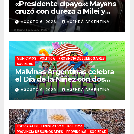
«Presidente cipayo»: Mayans
cruzó con dureza a Milei y
advirtió sobre un juicio
AGOSTO 6, 2026
AGENDA ARGENTINA
político por traición a la
Patria
MUNICIPIOS
POLÍTICA
PROVINCIA DE BUENOS AIRES
SOCIEDAD
Malvinas Argentinas celebra
el Día de la Niñez con dos
jornadas de juegos,
AGOSTO 6, 2026
AGENDA ARGENTINA
espectáculos y actividades
para toda la familia
EDITORIALES
LEGISLATIVAS
POLÍTICA
PROVINCIA DE BUENOS AIRES
PROVINCIAS
SOCIEDAD