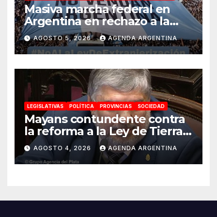
Masiva marcha federal en
Argentina en rechazo a la
reforma de la Ley de Tierras
AGOSTO 5, 2026
AGENDA ARGENTINA
impulsada por Milei: «La
soberanía no se negocia»
LEGISLATIVAS
POLÍTICA
PROVINCIAS
SOCIEDAD
Mayans contundente contra
la reforma a la Ley de Tierras:
«Esta ley vende el país»
AGOSTO 4, 2026
AGENDA ARGENTINA