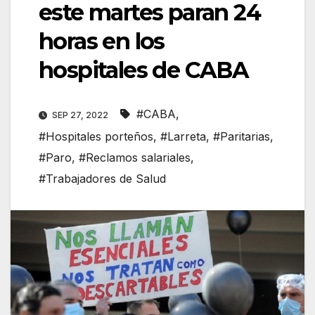
este martes paran 24
horas en los
hospitales de CABA
#CABA
,
SEP 27, 2022
#Hospitales porteños
,
#Larreta
,
#Paritarias
,
#Paro
,
#Reclamos salariales
,
#Trabajadores de Salud