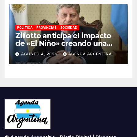
POLÍTICA
PROVINCIAS
SOCIEDAD
Ziliotto anticipa el impacto
de «El Niño» creando una
«Unidad de Gestión» para
AGOSTO 4, 2026
AGENDA ARGENTINA
proteger el territorio
pampeano