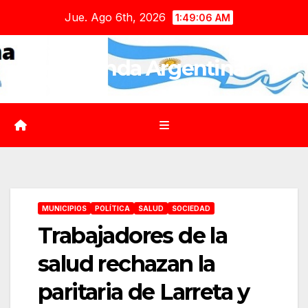
Saltar
Jue. Ago 6th, 2026
1:49:07 AM
al
contenido
Agenda Argentina
MUNICIPIOS
POLÍTICA
SALUD
SOCIEDAD
Trabajadores de la
salud rechazan la
paritaria de Larreta y