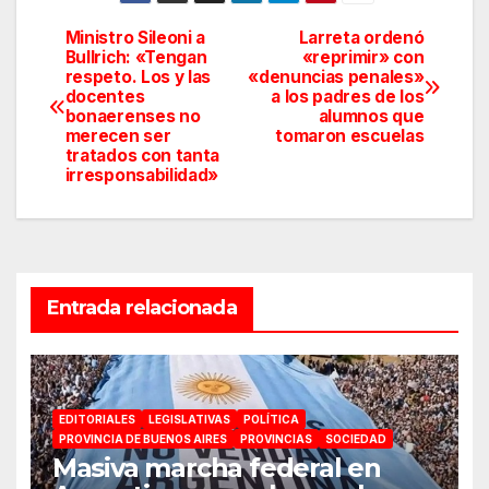
Ministro Sileoni a
Larreta ordenó
Navegación
Bullrich: «Tengan
«reprimir» con
respeto. Los y las
«denuncias penales»
de
docentes
a los padres de los
bonaerenses no
alumnos que
entradas
merecen ser
tomaron escuelas
tratados con tanta
irresponsabilidad»
Entrada relacionada
EDITORIALES
LEGISLATIVAS
POLÍTICA
PROVINCIA DE BUENOS AIRES
PROVINCIAS
SOCIEDAD
Masiva marcha federal en