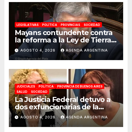
LEGISLATIVAS
POLÍTICA
PROVINCIAS
SOCIEDAD
Mayans contundente contra
la reforma a la Ley de Tierras:
«Esta ley vende el país»
AGOSTO 4, 2026
AGENDA ARGENTINA
JUDICIALES
POLÍTICA
PROVINCIA DE BUENOS AIRES
SALUD
SOCIEDAD
La Justicia Federal detuvo a
dos exfuncionarias de la
ANMAT y el INAME por la
AGOSTO 4, 2026
AGENDA ARGENTINA
causa del fentanilo
contaminado