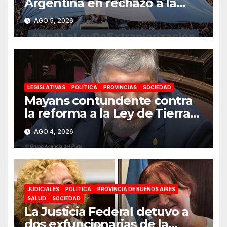
Argentina en rechazo a la
reforma de la Ley de Tierras
AGO 5, 2026
impulsada por Milei: «La
soberanía no se negocia»
LEGISLATIVAS
POLÍTICA
PROVINCIAS
SOCIEDAD
Mayans contundente contra
la reforma a la Ley de Tierras:
«Esta ley vende el país»
AGO 4, 2026
JUDICIALES
POLÍTICA
PROVINCIA DE BUENOS AIRES
SALUD
SOCIEDAD
La Justicia Federal detuvo a
dos exfuncionarias de la