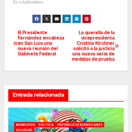
En «Judiciales»
El Presidente
La querella de la
Navegación
Fernández encabeza
vicepresidenta
en San Luis una
Cristina Kirchner
de
nueva reunión del
solicitó a la justicia
Gabinete Federal
una nueva serie de
entradas
medidas de prueba
Entrada relacionada
MUNICIPIOS
POLÍTICA
PROVINCIA DE BUENOS AIRES
SOCIEDAD