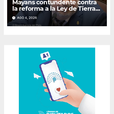
Mayans contundente contra
la reforma a la Ley de Tierras:
«Esta ley vende el país»
AGO 4, 2026