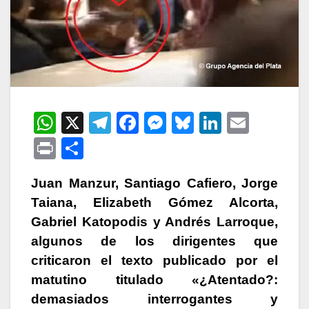
W
X
T
F
M
Bl
Li
E
h
el
a
e
u
n
m
P
C
at
e
c
s
e
k
ail
ri
o
s
gr
e
s
s
e
Juan Manzur, Santiago Cafiero, Jorge
nt
m
Taiana, Elizabeth Gómez Alcorta,
A
a
b
e
k
dI
p
Gabriel Katopodis y Andrés Larroque,
p
m
o
n
y
n
ar
algunos de los dirigentes que
p
o
g
tir
criticaron el texto publicado por el
k
er
matutino titulado «¿Atentado?:
demasiados interrogantes y