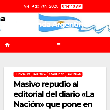
Saltar
Vie. Ago 7th, 2026
6:14:47 AM
al
contenido
Agenda Argentina
JUDICIALES
POLÍTICA
SEGURIDAD
SOCIEDAD
Masivo repudio al
editorial del diario «La
Nación» que pone en