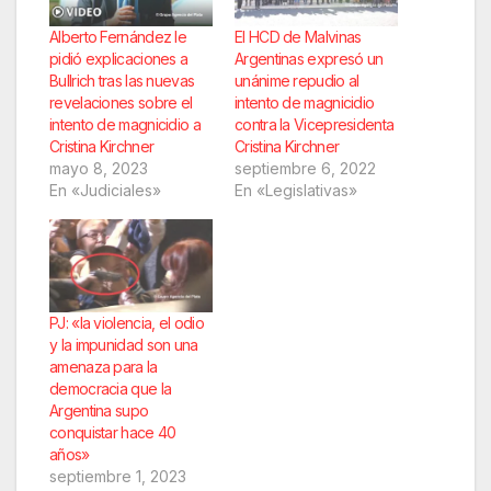
Alberto Fernández le
El HCD de Malvinas
pidió explicaciones a
Argentinas expresó un
Bullrich tras las nuevas
unánime repudio al
revelaciones sobre el
intento de magnicidio
intento de magnicidio a
contra la Vicepresidenta
Cristina Kirchner
Cristina Kirchner
mayo 8, 2023
septiembre 6, 2022
En «Judiciales»
En «Legislativas»
PJ: «la violencia, el odio
y la impunidad son una
amenaza para la
democracia que la
Argentina supo
conquistar hace 40
años»
septiembre 1, 2023