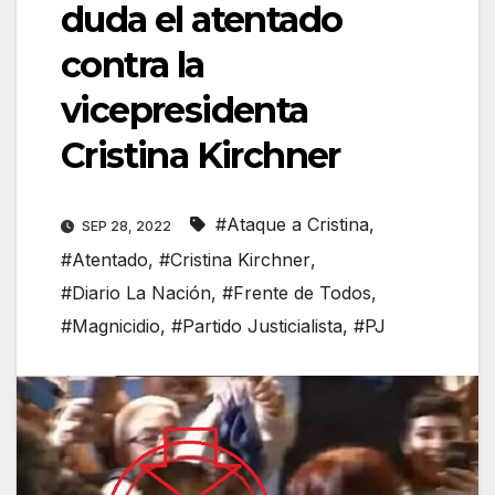
duda el atentado
contra la
vicepresidenta
Cristina Kirchner
#Ataque a Cristina
,
SEP 28, 2022
#Atentado
,
#Cristina Kirchner
,
#Diario La Nación
,
#Frente de Todos
,
#Magnicidio
,
#Partido Justicialista
,
#PJ