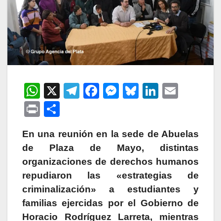
W
X
T
F
M
Bl
Li
E
h
el
a
e
u
n
m
P
C
at
e
c
s
e
k
ail
ri
o
s
gr
e
s
s
e
En una reunión en la sede de Abuelas
nt
m
de Plaza de Mayo, distintas
A
a
b
e
k
dI
p
organizaciones de derechos humanos
p
m
o
n
y
n
ar
repudiaron las «estrategias de
p
o
g
tir
criminalización» a estudiantes y
k
er
familias ejercidas por el Gobierno de
Horacio Rodríguez Larreta, mientras