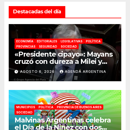
Destacadas del día
ECONOMÍA
EDITORIALES
LEGISLATIVAS
POLÍTICA
PROVINCIAS
SEGURIDAD
SOCIEDAD
«Presidente cipayo»: Mayans
cruzó con dureza a Milei y
advirtió sobre un juicio
AGOSTO 6, 2026
AGENDA ARGENTINA
político por traición a la
Patria
MUNICIPIOS
POLÍTICA
PROVINCIA DE BUENOS AIRES
SOCIEDAD
Malvinas Argentinas celebra
el Día de la Niñez con dos