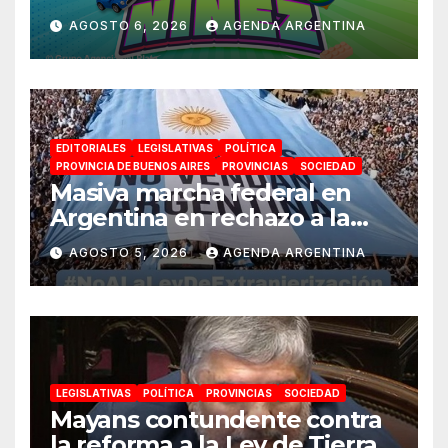
jornadas de juegos,
AGOSTO 6, 2026
AGENDA ARGENTINA
espectáculos y actividades
para toda la familia
EDITORIALES
LEGISLATIVAS
POLÍTICA
PROVINCIA DE BUENOS AIRES
PROVINCIAS
SOCIEDAD
Masiva marcha federal en
Argentina en rechazo a la
reforma de la Ley de Tierras
AGOSTO 5, 2026
AGENDA ARGENTINA
impulsada por Milei: «La
soberanía no se negocia»
LEGISLATIVAS
POLÍTICA
PROVINCIAS
SOCIEDAD
Mayans contundente contra
la reforma a la Ley de Tierras: