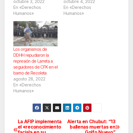
octubre 3, 2022
octubre 4, 2022
En «Derechos
En «Derechos
Humanos»
Humanos»
Los organismos de
DDHH repudiaron la
represión de Larreta a
seguidores de CFK en el
barrio de Recoleta
agosto 28, 2022
En «Derechos
Humanos»
La AFIP implementa
Alerta en Chubut: “13
Navegación
el «reconocimiento
ballenas muertas en
facial» en su
Golfo Nuevo”