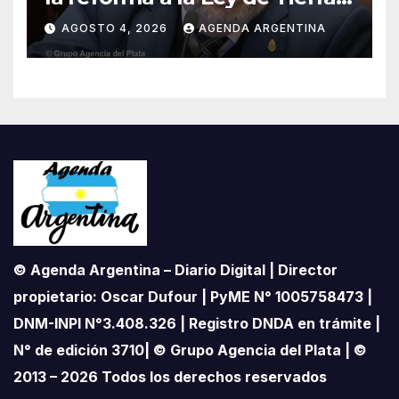
«Esta ley vende el país»
AGOSTO 4, 2026
AGENDA ARGENTINA
© Agenda Argentina – Diario Digital | Director
propietario: Oscar Dufour | PyME N° 1005758473 |
DNM-INPI N°3.408.326 | Registro DNDA en trámite |
N° de edición 3710| © Grupo Agencia del Plata | ©
2013 – 2026 Todos los derechos reservados