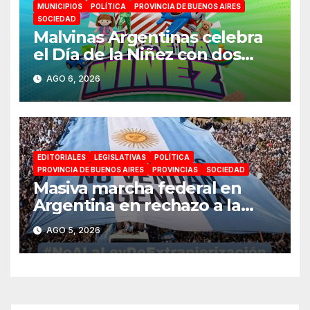
MUNICIPIOS
POLÍTICA
PROVINCIA DE BUENOS AIRES
SOCIEDAD
Malvinas Argentinas celebra
el Día de la Niñez con dos
jornadas de juegos,
AGO 6, 2026
espectáculos y actividades
para toda la familia
EDITORIALES
LEGISLATIVAS
POLÍTICA
PROVINCIA DE BUENOS AIRES
PROVINCIAS
SOCIEDAD
Masiva marcha federal en
Argentina en rechazo a la
reforma de la Ley de Tierras
AGO 5, 2026
impulsada por Milei: «La
soberanía no se negocia»