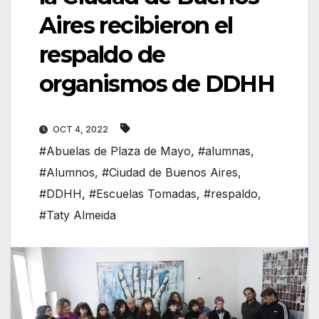
Aires recibieron el
respaldo de
organismos de DDHH
OCT 4, 2022
#Abuelas de Plaza de Mayo
,
#alumnas
,
#Alumnos
,
#Ciudad de Buenos Aires
,
#DDHH
,
#Escuelas Tomadas
,
#respaldo
,
#Taty Almeida