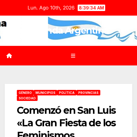
Saltar
Lun. Ago 10th, 2026
8:39:35 AM
al
contenido
Agenda Argentina
GÉNERO
MUNICIPIOS
POLÍTICA
PROVINCIAS
SOCIEDAD
Comenzó en San Luis
«La Gran Fiesta de los
Feminismos