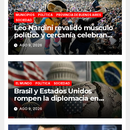
MUNICIPIOS
POLÍTICA
PROVINCIA DE BUENOS AIRES
SOCIEDAD
Leo Nardini revalidó músculo
político y cercanía celebrando
junto a más de 150 mil
AGO 9, 2026
personas el Día de la Niñez
en Malvinas Argentinas
EL MUNDO
POLÍTICA
SOCIEDAD
Brasil y Estados Unidos
rompen la diplomacia en
plena campaña electoral
AGO 9, 2026