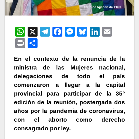
W
X
T
F
M
Bl
Li
E
h
el
a
e
u
n
m
P
C
at
e
c
s
e
k
ail
ri
o
s
gr
e
s
s
e
En el contexto de la renuncia de la
nt
m
ministra de las Mujeres nacional,
A
a
b
e
k
dI
p
delegaciones de todo el país
p
m
o
n
y
n
ar
comenzaron a llegar a la capital
p
o
g
tir
provincial para participar de la 35°
k
er
edición de la reunión, postergada dos
años por la pandemia de coronavirus,
con el aborto como derecho
consagrado por ley.