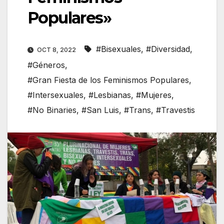
Populares»
#Bisexuales
,
#Diversidad
,
OCT 8, 2022
#Géneros
,
#Gran Fiesta de los Feminismos Populares
,
#Intersexuales
,
#Lesbianas
,
#Mujeres
,
#No Binaries
,
#San Luis
,
#Trans
,
#Travestis