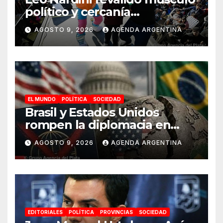
político y cercanía
celebrando junto a más de
AGOSTO 9, 2026
AGENDA ARGENTINA
150 mil personas el Día de la
Niñez en Malvinas Argentinas
EL MUNDO
POLÍTICA
SOCIEDAD
Brasil y Estados Unidos
rompen la diplomacia en
plena campaña electoral
AGOSTO 9, 2026
AGENDA ARGENTINA
EDITORIALES
POLÍTICA
PROVINCIAS
SOCIEDAD