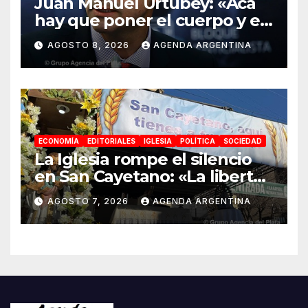
Juan Manuel Urtubey: «Acá
hay que poner el cuerpo y el
alma. La Argentina tiene que
AGOSTO 8, 2026
AGENDA ARGENTINA
ir a la construcción de un
proyecto nacional»
ECONOMÍA
EDITORIALES
IGLESIA
POLÍTICA
SOCIEDAD
La Iglesia rompe el silencio
en San Cayetano: «La libertad
económica no puede ser
AGOSTO 7, 2026
AGENDA ARGENTINA
absoluta»