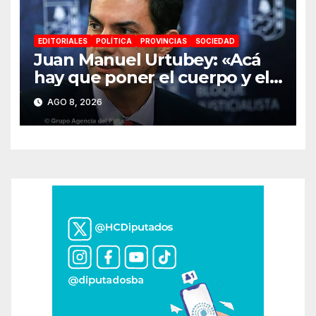
EDITORIALES
POLÍTICA
PROVINCIAS
SOCIEDAD
Juan Manuel Urtubey: «Acá
hay que poner el cuerpo y el
alma. La Argentina tiene que
AGO 8, 2026
ir a la construcción de un
proyecto nacional»