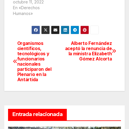
octubre 11, 2022
En «Derechos
Humanos»
Organismos
Alberto Fernández
Navegación
científicos,
aceptó la renuncia de
tecnológicos y
la ministra Elizabeth
de
funcionarios
Gómez Alcorta
nacionales
entradas
participaron del
Plenario en la
Antártida
Entrada relacionada