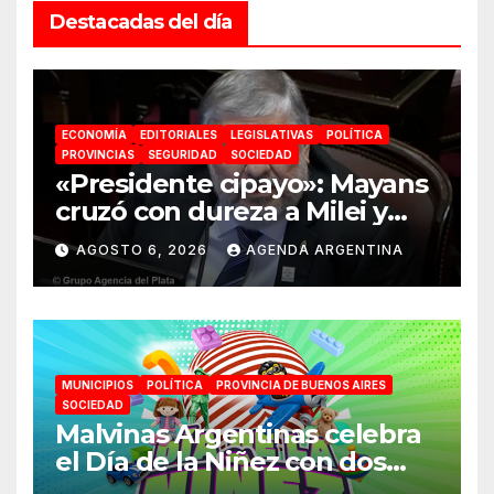
Destacadas del día
ECONOMÍA
EDITORIALES
LEGISLATIVAS
POLÍTICA
PROVINCIAS
SEGURIDAD
SOCIEDAD
«Presidente cipayo»: Mayans
cruzó con dureza a Milei y
advirtió sobre un juicio
AGOSTO 6, 2026
AGENDA ARGENTINA
político por traición a la
Patria
MUNICIPIOS
POLÍTICA
PROVINCIA DE BUENOS AIRES
SOCIEDAD
Malvinas Argentinas celebra
el Día de la Niñez con dos
jornadas de juegos,