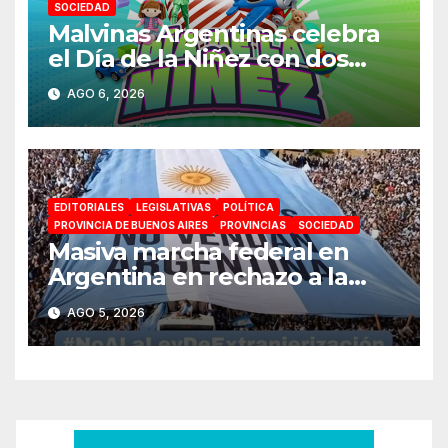
SOCIEDAD
Malvinas Argentinas celebra
el Día de la Niñez con dos
jornadas de juegos,
AGO 6, 2026
espectáculos y actividades
para toda la familia
EDITORIALES
LEGISLATIVAS
POLÍTICA
PROVINCIA DE BUENOS AIRES
PROVINCIAS
SOCIEDAD
Masiva marcha federal en
Argentina en rechazo a la
reforma de la Ley de Tierras
AGO 5, 2026
impulsada por Milei: «La
soberanía no se negocia»