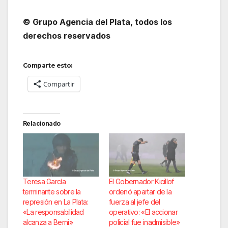
© Grupo Agencia del Plata
, todos los
derechos reservados
Comparte esto:
Compartir
Relacionado
Teresa García
El Gobernador Kicillof
terminante sobre la
ordenó apartar de la
represión en La Plata:
fuerza al jefe del
«La responsabilidad
operativo: «El accionar
alcanza a Berni»
policial fue inadmisible»