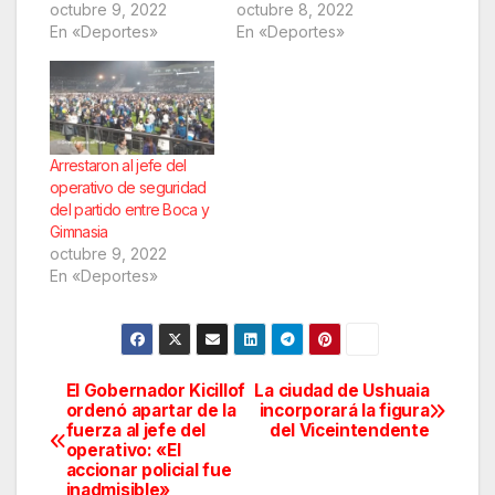
octubre 9, 2022
octubre 8, 2022
En «Deportes»
En «Deportes»
Arrestaron al jefe del
operativo de seguridad
del partido entre Boca y
Gimnasia
octubre 9, 2022
En «Deportes»
El Gobernador Kicillof
La ciudad de Ushuaia
Navegación
ordenó apartar de la
incorporará la figura
fuerza al jefe del
del Viceintendente
de
operativo: «El
accionar policial fue
entradas
inadmisible»