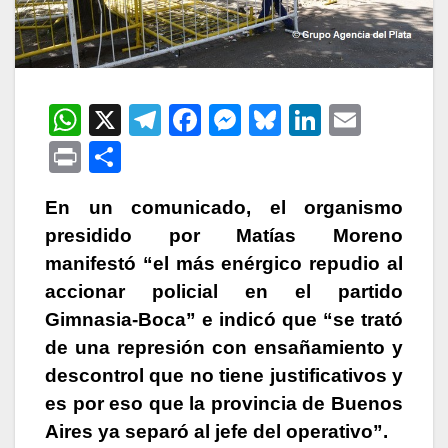
W
X
T
F
M
Bl
Li
E
h
el
a
e
u
n
m
P
C
at
e
c
s
e
k
ail
ri
o
s
gr
e
s
s
e
En un comunicado, el organismo
nt
m
presidido por Matías Moreno
A
a
b
e
k
dI
p
manifestó “el más enérgico repudio al
p
m
o
n
y
n
ar
accionar policial en el partido
p
o
g
tir
Gimnasia-Boca” e indicó que “se trató
k
er
de una represión con ensañamiento y
descontrol que no tiene justificativos y
es por eso que la provincia de Buenos
Aires ya separó al jefe del operativo”.