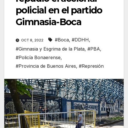
policial en el partido
Gimnasia-Boca
#Boca
,
#DDHH
,
OCT 8, 2022
#Gimnasia y Esgrima de la Plata
,
#PBA
,
#Policía Bonaerense
,
#Provincia de Buenos Aires
,
#Represión