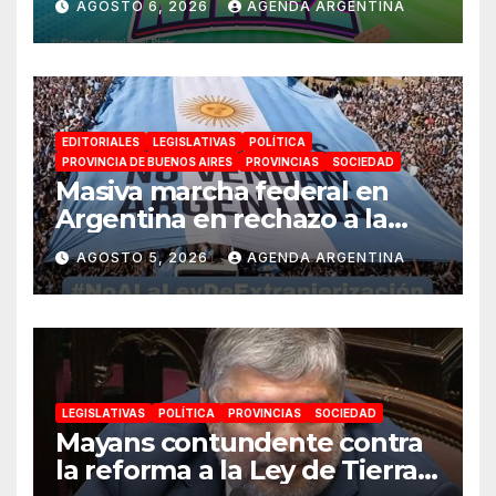
AGOSTO 6, 2026
AGENDA ARGENTINA
espectáculos y actividades
para toda la familia
EDITORIALES
LEGISLATIVAS
POLÍTICA
PROVINCIA DE BUENOS AIRES
PROVINCIAS
SOCIEDAD
Masiva marcha federal en
Argentina en rechazo a la
reforma de la Ley de Tierras
AGOSTO 5, 2026
AGENDA ARGENTINA
impulsada por Milei: «La
soberanía no se negocia»
LEGISLATIVAS
POLÍTICA
PROVINCIAS
SOCIEDAD
Mayans contundente contra
la reforma a la Ley de Tierras: