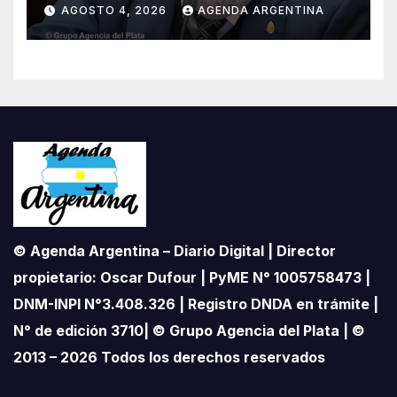
«Esta ley vende el país»
AGOSTO 4, 2026
AGENDA ARGENTINA
© Agenda Argentina – Diario Digital | Director
propietario: Oscar Dufour | PyME N° 1005758473 |
DNM-INPI N°3.408.326 | Registro DNDA en trámite |
N° de edición 3710| © Grupo Agencia del Plata | ©
2013 – 2026 Todos los derechos reservados