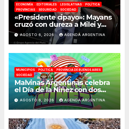
ECONOMÍA
EDITORIALES
LEGISLATIVAS
POLÍTICA
PROVINCIAS
SEGURIDAD
SOCIEDAD
«Presidente cipayo»: Mayans
cruzó con dureza a Milei y
advirtió sobre un juicio
AGOSTO 6, 2026
AGENDA ARGENTINA
político por traición a la
Patria
MUNICIPIOS
POLÍTICA
PROVINCIA DE BUENOS AIRES
SOCIEDAD
Malvinas Argentinas celebra
el Día de la Niñez con dos
jornadas de juegos,
AGOSTO 6, 2026
AGENDA ARGENTINA
espectáculos y actividades
para toda la familia