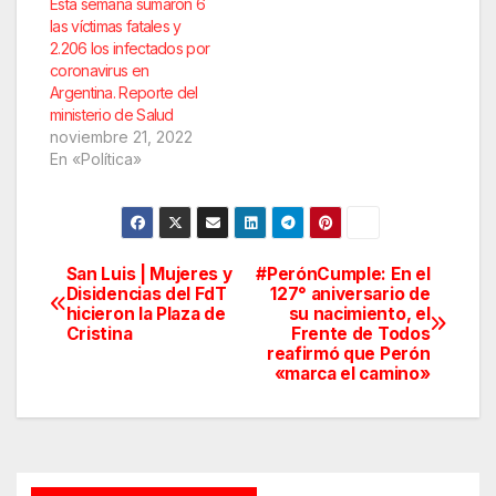
Esta semana sumaron 6
las víctimas fatales y
2.206 los infectados por
coronavirus en
Argentina. Reporte del
ministerio de Salud
noviembre 21, 2022
En «Política»
San Luis | Mujeres y
#PerónCumple: En el
Navegación
Disidencias del FdT
127° aniversario de
hicieron la Plaza de
su nacimiento, el
de
Cristina
Frente de Todos
reafirmó que Perón
entradas
«marca el camino»