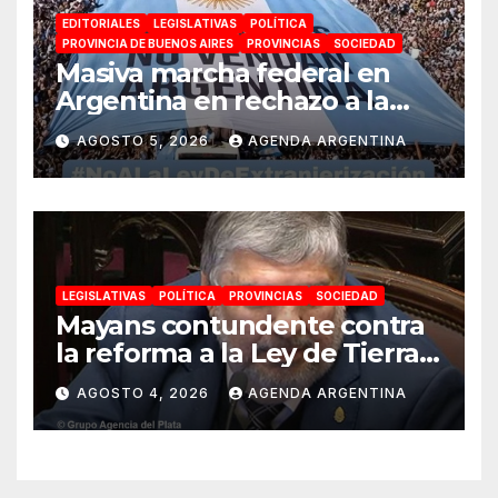
EDITORIALES
LEGISLATIVAS
POLÍTICA
PROVINCIA DE BUENOS AIRES
PROVINCIAS
SOCIEDAD
Masiva marcha federal en
Argentina en rechazo a la
reforma de la Ley de Tierras
AGOSTO 5, 2026
AGENDA ARGENTINA
impulsada por Milei: «La
soberanía no se negocia»
LEGISLATIVAS
POLÍTICA
PROVINCIAS
SOCIEDAD
Mayans contundente contra
la reforma a la Ley de Tierras:
«Esta ley vende el país»
AGOSTO 4, 2026
AGENDA ARGENTINA