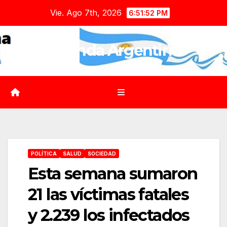
Saltar
Vie. Ago 7th, 2026
6:51:53 PM
al
contenido
Agenda Argentina
POLÍTICA
SALUD
SOCIEDAD
Esta semana sumaron
21 las víctimas fatales
y 2.239 los infectados