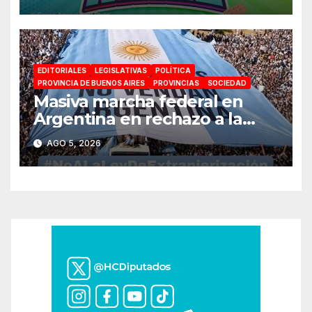
espectáculos y actividades
para toda la familia
EDITORIALES
LEGISLATIVAS
POLÍTICA
PROVINCIA DE BUENOS AIRES
PROVINCIAS
SOCIEDAD
Masiva marcha federal en
Argentina en rechazo a la
reforma de la Ley de Tierras
AGO 5, 2026
impulsada por Milei: «La
soberanía no se negocia»