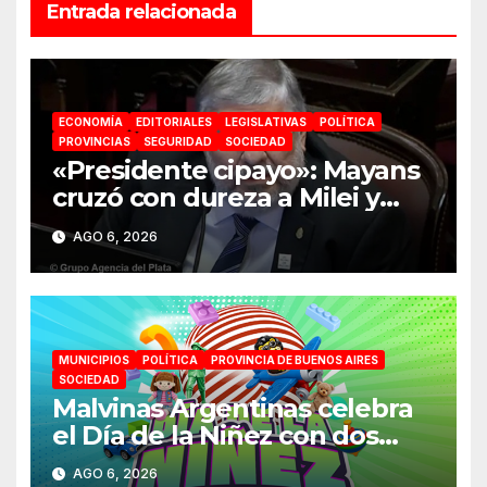
Entrada relacionada
ECONOMÍA
EDITORIALES
LEGISLATIVAS
POLÍTICA
PROVINCIAS
SEGURIDAD
SOCIEDAD
«Presidente cipayo»: Mayans
cruzó con dureza a Milei y
advirtió sobre un juicio
AGO 6, 2026
político por traición a la Patria
MUNICIPIOS
POLÍTICA
PROVINCIA DE BUENOS AIRES
SOCIEDAD
Malvinas Argentinas celebra
el Día de la Niñez con dos
jornadas de juegos,
AGO 6, 2026