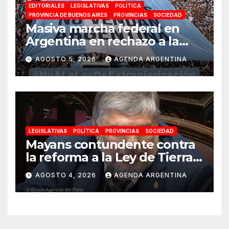
EDITORIALES
LEGISLATIVAS
POLÍTICA
PROVINCIA DE BUENOS AIRES
PROVINCIAS
SOCIEDAD
Masiva marcha federal en
Argentina en rechazo a la
reforma de la Ley de Tierras
AGOSTO 5, 2026
AGENDA ARGENTINA
impulsada por Milei: «La
soberanía no se negocia»
LEGISLATIVAS
POLÍTICA
PROVINCIAS
SOCIEDAD
Mayans contundente contra
la reforma a la Ley de Tierras:
«Esta ley vende el país»
AGOSTO 4, 2026
AGENDA ARGENTINA