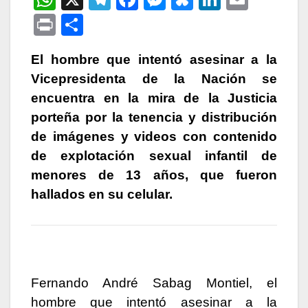
h
el
a
e
u
n
m
P
C
at
e
c
s
e
k
ail
ri
o
s
gr
e
s
s
e
El hombre que intentó asesinar a la
nt
m
Vicepresidenta de la Nación se
A
a
b
e
k
dI
p
encuentra en la mira de la Justicia
p
m
o
n
y
n
ar
porteña por la tenencia y distribución
p
o
g
tir
de imágenes y videos con contenido
k
er
de explotación sexual infantil de
menores de 13 años, que fueron
hallados en su celular.
Fernando André Sabag Montiel, el
hombre que intentó asesinar a la