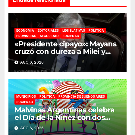
ECONOMÍA
EDITORIALES
LEGISLATIVAS
POLÍTICA
PROVINCIAS
SEGURIDAD
SOCIEDAD
«Presidente cipayo»: Mayans
cruzó con dureza a Milei y
advirtió sobre un juicio
AGO 6, 2026
político por traición a la Patria
MUNICIPIOS
POLÍTICA
PROVINCIA DE BUENOS AIRES
SOCIEDAD
Malvinas Argentinas celebra
el Día de la Niñez con dos
jornadas de juegos,
AGO 6, 2026
espectáculos y actividades