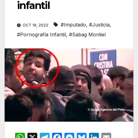
infantil
#Imputado
,
#Justicia
,
OCT 19, 2022
#Pornografía Infantil
,
#Sabag Montiel
W
X
T
F
M
Bl
Li
E