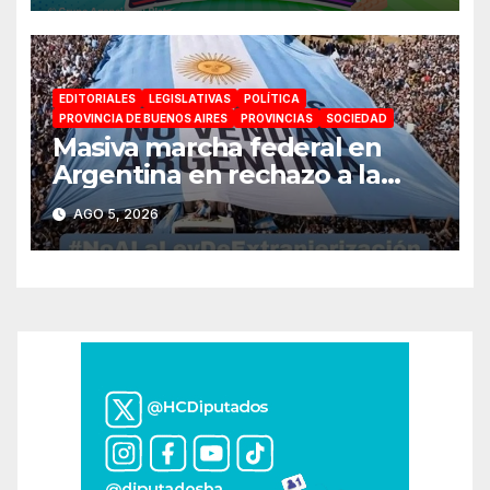
para toda la familia
EDITORIALES
LEGISLATIVAS
POLÍTICA
PROVINCIA DE BUENOS AIRES
PROVINCIAS
SOCIEDAD
Masiva marcha federal en
Argentina en rechazo a la
reforma de la Ley de Tierras
AGO 5, 2026
impulsada por Milei: «La
soberanía no se negocia»