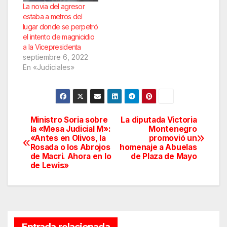
La novia del agresor
estaba a metros del
lugar donde se perpetró
el intento de magnicidio
a la Vicepresidenta
septiembre 6, 2022
En «Judiciales»
Ministro Soria sobre
La diputada Victoria
Navegación
la «Mesa Judicial M»:
Montenegro
«Antes en Olivos, la
promovió un
de
Rosada o los Abrojos
homenaje a Abuelas
de Macri. Ahora en lo
de Plaza de Mayo
entradas
de Lewis»
Entrada relacionada