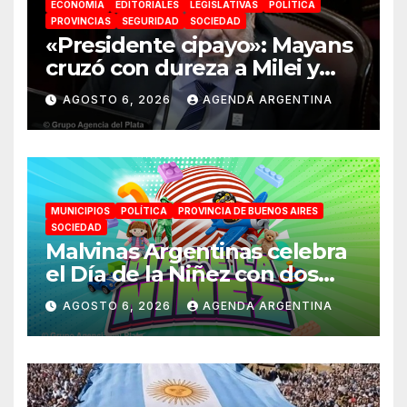
ECONOMÍA
EDITORIALES
LEGISLATIVAS
POLÍTICA
PROVINCIAS
SEGURIDAD
SOCIEDAD
«Presidente cipayo»: Mayans
cruzó con dureza a Milei y
advirtió sobre un juicio
AGOSTO 6, 2026
AGENDA ARGENTINA
político por traición a la
Patria
MUNICIPIOS
POLÍTICA
PROVINCIA DE BUENOS AIRES
SOCIEDAD
Malvinas Argentinas celebra
el Día de la Niñez con dos
jornadas de juegos,
AGOSTO 6, 2026
AGENDA ARGENTINA
espectáculos y actividades
para toda la familia