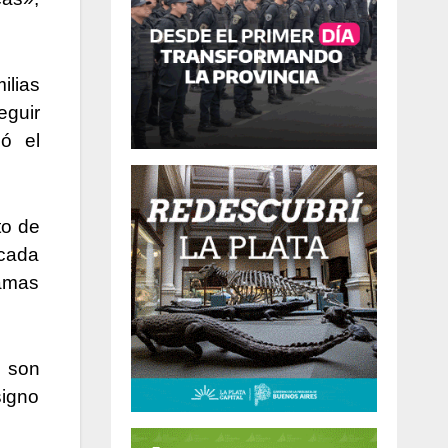
ilias
eguir
ó el
to de
«cada
ramas
l son
signo