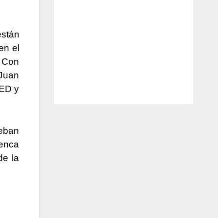
están
en el
 Con
 Juan
LED y
teban
uenca
de la