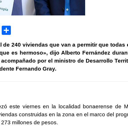
P
C
ri
o
l de 240 viviendas que van a permitir que todas
nt
m
 que es hermoso», dijo Alberto Fernández duran
p
, acompañado por el ministro de Desarrollo Territ
ar
endente Fernando Gray.
tir
ezó este viernes en la localidad bonaerense de 
viendas construidas en la zona en el marco del pro
 273 millones de pesos.