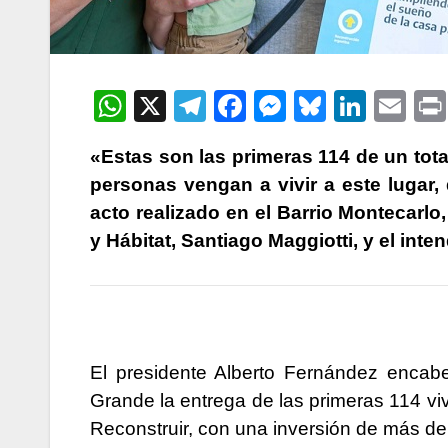
W
X
T
F
M
Bl
Li
E
h
el
a
e
u
n
m
«Estas son las primeras 114 de un tota
at
e
c
s
e
k
ail
personas vengan a vivir a este lugar,
s
gr
e
s
s
e
acto realizado en el Barrio Montecarlo
A
a
b
e
k
dI
y Hábitat, Santiago Maggiotti, y el int
p
m
o
n
y
n
p
o
g
k
er
El presidente Alberto Fernández encab
Grande la entrega de las primeras 114 vi
Reconstruir, con una inversión de más de