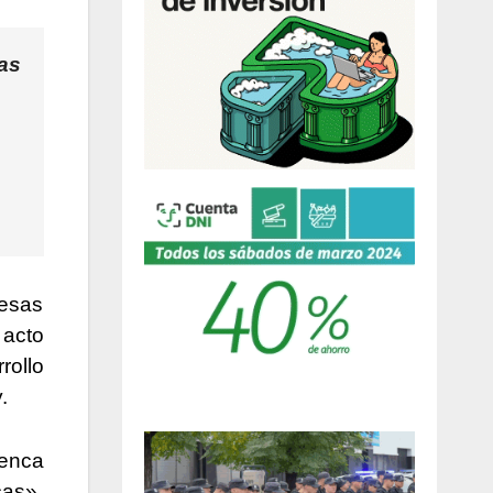
as
 esas
 acto
rollo
.
uenca
cas»,