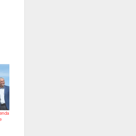
ienda
e