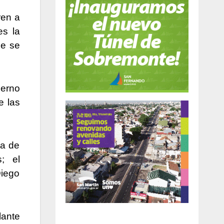
ren a
es la
ue se
ierno
e las
ia de
; el
Diego
lante