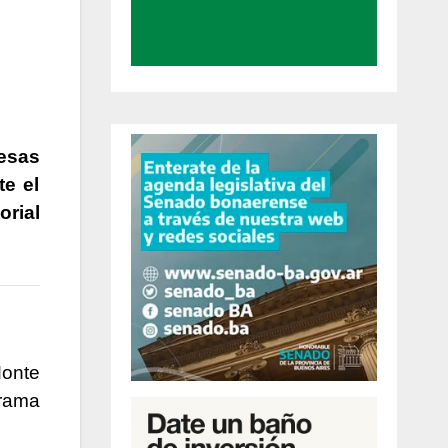
 esas
te el
orial
Monte
grama