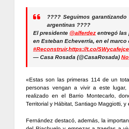
????️ Seguimos garantizando e
argentinas ????
El presidente
@alferdez
entregó las 
en Esteban Echeverría, en el marco
#Reconstruir
.
https://t.co/SWycafejce
— Casa Rosada (@CasaRosada)
No
«Estas son las primeras 114 de un tota
personas vengan a vivir a este lugar,
realizado en el Barrio Montecarlo, do
Territorial y Hábitat, Santiago Maggiotti,
Fernández destacó, además, la importanc
del Riachuelo y empezar a traerlas a v