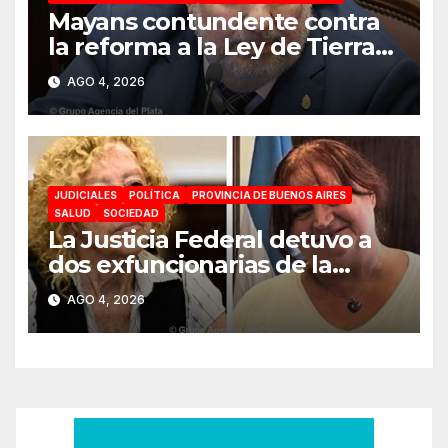
Mayans contundente contra
la reforma a la Ley de Tierras:
«Esta ley vende el país»
AGO 4, 2026
JUDICIALES
POLÍTICA
PROVINCIA DE BUENOS AIRES
SALUD
SOCIEDAD
La Justicia Federal detuvo a
dos exfuncionarias de la
ANMAT y el INAME por la
AGO 4, 2026
causa del fentanilo
contaminado