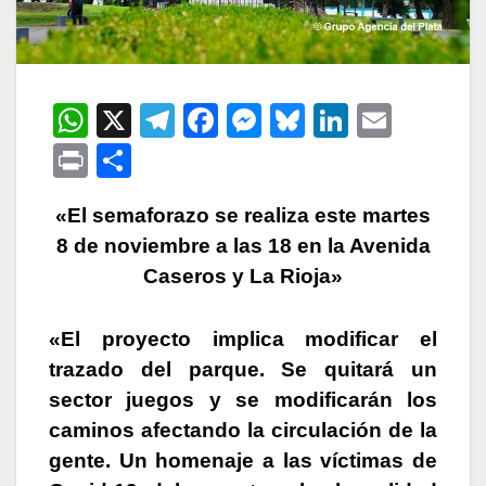
W
X
T
F
M
Bl
Li
E
h
el
a
e
u
n
m
P
C
at
e
c
s
e
k
ail
ri
o
s
gr
e
s
s
e
«El semaforazo se realiza este martes
nt
m
8 de noviembre a las 18 en la Avenida
A
a
b
e
k
dI
p
Caseros y La Rioja»
p
m
o
n
y
n
ar
p
o
g
tir
«El proyecto implica modificar el
k
er
trazado del parque. Se quitará un
sector juegos y se modificarán los
caminos afectando la circulación de la
gente. Un homenaje a las víctimas de