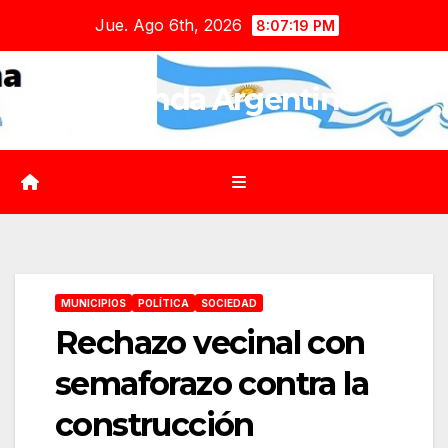
Saltar
Jue. Ago 6th, 2026
8:07:20 PM
al
contenido
Agenda Argentina
MUNICIPIOS
POLÍTICA
SOCIEDAD
Rechazo vecinal con
semaforazo contra la
construcción