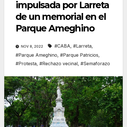
impulsada por Larreta
de un memorial en el
Parque Ameghino
#CABA
,
#Larreta
,
NOV 8, 2022
#Parque Ameghino
,
#Parque Patricios
,
#Protesta
,
#Rechazo vecinal
,
#Semaforazo