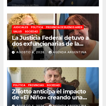
JUDICIALES
POLÍTICA
PROVINCIA DE BUENOS AIRES
SALUD
SOCIEDAD
La Justicia Federal detuvo a
dos exfuncionarias de la
ANMAT y el INAME por la
AGOSTO 4, 2026
AGENDA ARGENTINA
causa del fentanilo
contaminado
POLÍTICA
PROVINCIAS
SOCIEDAD
Ziliotto anticipa el impacto
de «El Niño» creando una
«Unidad de Gestión» para
AGOSTO 4, 2026
AGENDA ARGENTINA