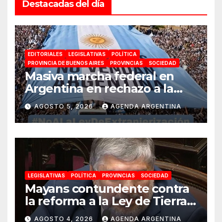
Destacadas del día
EDITORIALES
LEGISLATIVAS
POLÍTICA
PROVINCIA DE BUENOS AIRES
PROVINCIAS
SOCIEDAD
Masiva marcha federal en
Argentina en rechazo a la
reforma de la Ley de Tierras
AGOSTO 5, 2026
AGENDA ARGENTINA
impulsada por Milei: «La
soberanía no se negocia»
LEGISLATIVAS
POLÍTICA
PROVINCIAS
SOCIEDAD
Mayans contundente contra
la reforma a la Ley de Tierras:
«Esta ley vende el país»
AGOSTO 4, 2026
AGENDA ARGENTINA