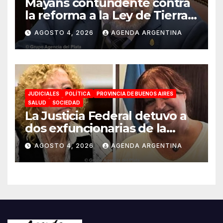
Mayans contundente contra
la reforma a la Ley de Tierras:
«Esta ley vende el país»
AGOSTO 4, 2026
AGENDA ARGENTINA
JUDICIALES
POLÍTICA
PROVINCIA DE BUENOS AIRES
SALUD
SOCIEDAD
La Justicia Federal detuvo a
dos exfuncionarias de la
ANMAT y el INAME por la
AGOSTO 4, 2026
AGENDA ARGENTINA
causa del fentanilo
contaminado