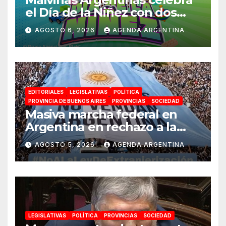
el Día de la Niñez con dos
jornadas de juegos,
AGOSTO 6, 2026
AGENDA ARGENTINA
espectáculos y actividades
para toda la familia
EDITORIALES
LEGISLATIVAS
POLÍTICA
PROVINCIA DE BUENOS AIRES
PROVINCIAS
SOCIEDAD
Masiva marcha federal en
Argentina en rechazo a la
reforma de la Ley de Tierras
AGOSTO 5, 2026
AGENDA ARGENTINA
impulsada por Milei: «La
soberanía no se negocia»
LEGISLATIVAS
POLÍTICA
PROVINCIAS
SOCIEDAD