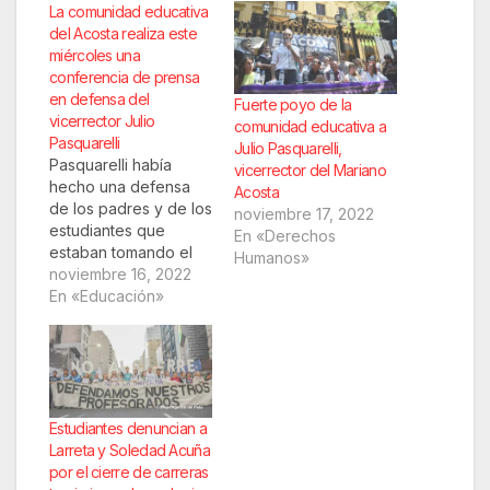
La comunidad educativa
del Acosta realiza este
miércoles una
conferencia de prensa
en defensa del
Fuerte poyo de la
vicerrector Julio
comunidad educativa a
Pasquarelli
Julio Pasquarelli,
Pasquarelli había
vicerrector del Mariano
hecho una defensa
Acosta
de los padres y de los
noviembre 17, 2022
estudiantes que
En «Derechos
estaban tomando el
Humanos»
colegio y Soledad
noviembre 16, 2022
Acuña lo sancionó
En «Educación»
porque consideró
que los "adoctrinó".
Desde la escuela
harán una conferencia
de prensa este
miércoles "en
Estudiantes denuncian a
defensa del prestigio,
Larreta y Soledad Acuña
honor y trabajo de
por el cierre de carreras