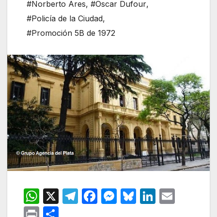
#Norberto Ares
,
#Oscar Dufour
,
#Policía de la Ciudad
,
#Promoción 5B de 1972
W
X
T
F
M
Bl
Li
E
h
el
a
e
u
n
m
P
C