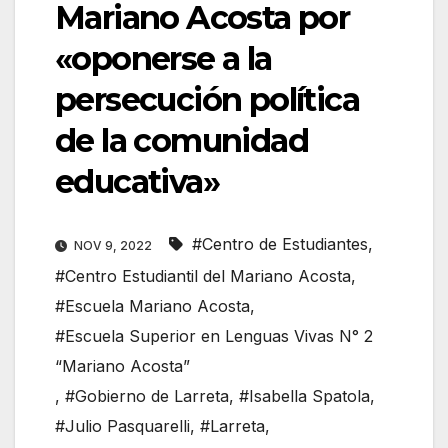
Mariano Acosta por
«oponerse a la
persecución política
de la comunidad
educativa»
#Centro de Estudiantes
,
NOV 9, 2022
#Centro Estudiantil del Mariano Acosta
,
#Escuela Mariano Acosta
,
#Escuela Superior en Lenguas Vivas N° 2
“Mariano Acosta”
,
#Gobierno de Larreta
,
#Isabella Spatola
,
#Julio Pasquarelli
,
#Larreta
,