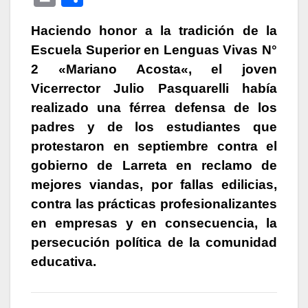
at
e
c
s
e
k
ail
ri
o
s
gr
e
s
s
e
Haciendo honor a la tradición de la
nt
m
Escuela Superior en Lenguas Vivas N°
A
a
b
e
k
dI
p
2
«
Mariano Acosta
«
, el joven
p
m
o
n
y
n
ar
Vicerrector Julio Pasquarelli había
p
o
g
tir
realizado una férrea defensa de los
k
er
padres y de los estudiantes que
protestaron en septiembre contra el
gobierno de Larreta en reclamo de
mejores viandas, por fallas edilicias,
contra las prácticas profesionalizantes
en empresas y en consecuencia, la
persecución política de la comunidad
educativa.