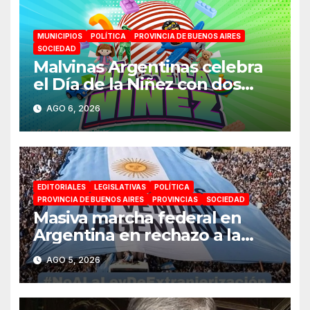
MUNICIPIOS
POLÍTICA
PROVINCIA DE BUENOS AIRES
SOCIEDAD
Malvinas Argentinas celebra
el Día de la Niñez con dos
jornadas de juegos,
AGO 6, 2026
espectáculos y actividades
para toda la familia
EDITORIALES
LEGISLATIVAS
POLÍTICA
PROVINCIA DE BUENOS AIRES
PROVINCIAS
SOCIEDAD
Masiva marcha federal en
Argentina en rechazo a la
reforma de la Ley de Tierras
AGO 5, 2026
impulsada por Milei: «La
soberanía no se negocia»