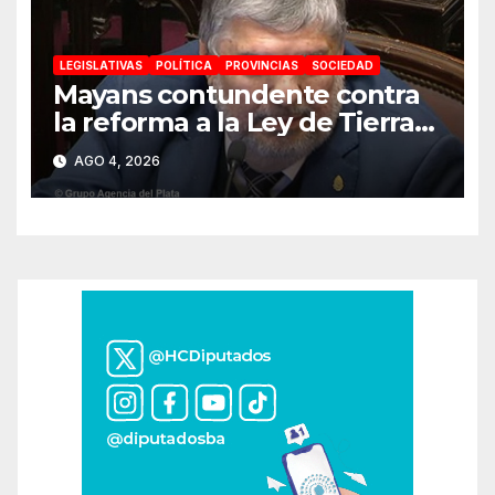
LEGISLATIVAS
POLÍTICA
PROVINCIAS
SOCIEDAD
Mayans contundente contra
la reforma a la Ley de Tierras:
«Esta ley vende el país»
AGO 4, 2026