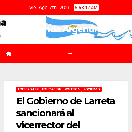
Saltar
Vie. Ago 7th, 2026
5:58:14 AM
al
contenido
Agenda Argentina
EDITORIALES
EDUCACIÓN
POLÍTICA
SOCIEDAD
El Gobierno de Larreta
sancionará al
vicerrector del