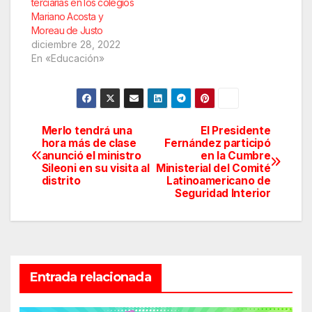
nuestro Vicerrector".
terciarias en los colegios
La comunidad
Mariano Acosta y
educativa…
Moreau de Justo
diciembre 28, 2022
En «Educación»
Merlo tendrá una
El Presidente
Navegación
hora más de clase
Fernández participó
anunció el ministro
en la Cumbre
de
Sileoni en su visita al
Ministerial del Comité
distrito
Latinoamericano de
entradas
Seguridad Interior
Entrada relacionada