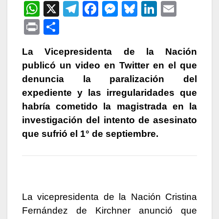
W
X
T
F
M
Bl
Li
E
h
el
a
e
u
n
m
P
C
at
e
c
s
e
k
ail
ri
o
s
gr
e
s
s
e
La Vicepresidenta de la Nación
nt
m
publicó un video en Twitter en el que
A
a
b
e
k
dI
p
denuncia la paralización del
p
m
o
n
y
n
ar
expediente y las irregularidades que
p
o
g
tir
habría cometido la magistrada en la
k
er
investigación del intento de asesinato
que sufrió el 1° de septiembre.
La vicepresidenta de la Nación Cristina
Fernández de Kirchner anunció que