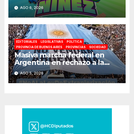
jornadas de juegos,
AGO 6, 2026
espectáculos y actividades
para toda la familia
EDITORIALES
LEGISLATIVAS
POLÍTICA
PROVINCIA DE BUENOS AIRES
PROVINCIAS
SOCIEDAD
Masiva marcha federal en
Argentina en rechazo a la
reforma de la Ley de Tierras
AGO 5, 2026
impulsada por Milei: «La
soberanía no se negocia»