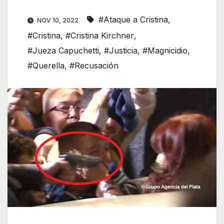
#Ataque a Cristina
,
NOV 10, 2022
#Cristina
,
#Cristina Kirchner
,
#Jueza Capuchetti
,
#Justicia
,
#Magnicidio
,
#Querella
,
#Recusación