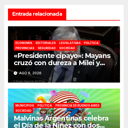
Entrada relacionada
ECONOMÍA
EDITORIALES
LEGISLATIVAS
POLÍTICA
PROVINCIAS
SEGURIDAD
SOCIEDAD
«Presidente cipayo»: Mayans
cruzó con dureza a Milei y
advirtió sobre un juicio
AGO 6, 2026
político por traición a la Patria
MUNICIPIOS
POLÍTICA
PROVINCIA DE BUENOS AIRES
SOCIEDAD
Malvinas Argentinas celebra
el Día de la Niñez con dos