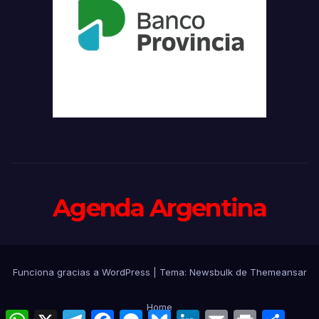
Agenda Argentina
Funciona gracias a WordPress
|
Tema:
Newsbulk
de
Themeansar
Home
W
X
T
F
M
B
L
E
P
C