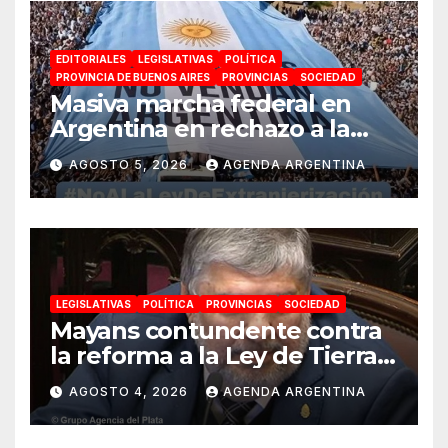
EDITORIALES
LEGISLATIVAS
POLÍTICA
PROVINCIA DE BUENOS AIRES
PROVINCIAS
SOCIEDAD
Masiva marcha federal en
Argentina en rechazo a la
reforma de la Ley de Tierras
AGOSTO 5, 2026
AGENDA ARGENTINA
impulsada por Milei: «La
soberanía no se negocia»
LEGISLATIVAS
POLÍTICA
PROVINCIAS
SOCIEDAD
Mayans contundente contra
la reforma a la Ley de Tierras:
«Esta ley vende el país»
AGOSTO 4, 2026
AGENDA ARGENTINA