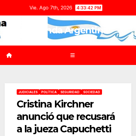
Saltar
Vie. Ago 7th, 2026
4:33:43 PM
al
contenido
Agenda Argentina
JUDICIALES
POLÍTICA
SEGURIDAD
SOCIEDAD
Cristina Kirchner
anunció que recusará
a la jueza Capuchetti