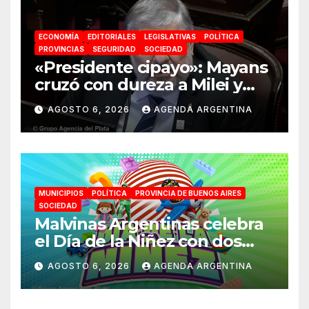
ECONOMÍA
EDITORIALES
LEGISLATIVAS
POLÍTICA
PROVINCIAS
SEGURIDAD
SOCIEDAD
«Presidente cipayo»: Mayans
cruzó con dureza a Milei y
advirtió sobre un juicio
AGOSTO 6, 2026
AGENDA ARGENTINA
político por traición a la
Patria
MUNICIPIOS
POLÍTICA
PROVINCIA DE BUENOS AIRES
SOCIEDAD
Malvinas Argentinas celebra
el Día de la Niñez con dos
jornadas de juegos,
AGOSTO 6, 2026
AGENDA ARGENTINA
espectáculos y actividades
para toda la familia