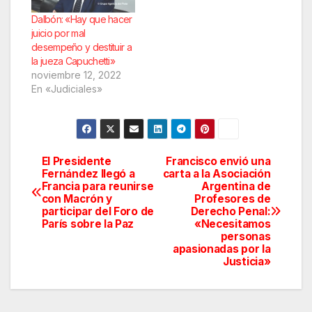
Dalbón: «Hay que hacer
juicio por mal
desempeño y destituir a
la jueza Capuchetti»
noviembre 12, 2022
En «Judiciales»
El Presidente
Francisco envió una
Navegación
Fernández llegó a
carta a la Asociación
Francia para reunirse
Argentina de
de
con Macrón y
Profesores de
participar del Foro de
Derecho Penal:
entradas
París sobre la Paz
«Necesitamos
personas
apasionadas por la
Justicia»