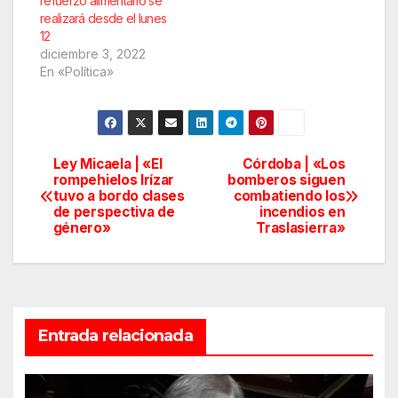
refuerzo alimentario se
realizará desde el lunes
12
diciembre 3, 2022
En «Política»
Ley Micaela | «El
Córdoba | «Los
Navegación
rompehielos Irízar
bomberos siguen
tuvo a bordo clases
combatiendo los
de
de perspectiva de
incendios en
género»
Traslasierra»
entradas
Entrada relacionada