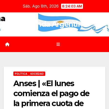
Saltar
Sáb. Ago 8th, 2026
8:24:05 AM
al
contenido
Agenda Argentina
POLÍTICA
SOCIEDAD
Anses | «El lunes
comienza el pago de
la primera cuota de