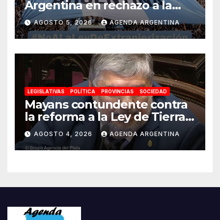
Argentina en rechazo a la
reforma de la Ley de Tierras
AGOSTO 5, 2026
AGENDA ARGENTINA
impulsada por Milei: «La
soberanía no se negocia»
LEGISLATIVAS
POLÍTICA
PROVINCIAS
SOCIEDAD
Mayans contundente contra
la reforma a la Ley de Tierras:
«Esta ley vende el país»
AGOSTO 4, 2026
AGENDA ARGENTINA