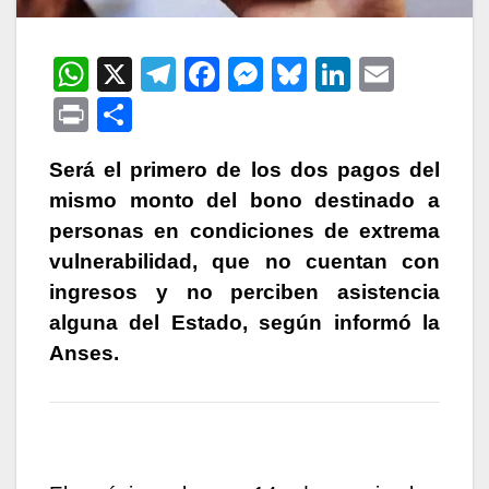
W
X
T
F
M
Bl
Li
E
h
el
a
e
u
n
m
P
C
at
e
c
s
e
k
ail
ri
o
s
gr
e
s
s
e
Será el primero de los dos pagos del
nt
m
mismo monto del bono destinado a
A
a
b
e
k
dI
p
personas en condiciones de extrema
p
m
o
n
y
n
ar
vulnerabilidad, que no cuentan con
p
o
g
tir
ingresos y no perciben asistencia
k
er
alguna del Estado, según informó la
Anses.