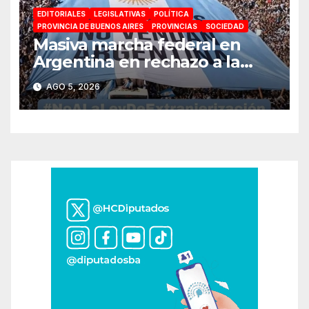
EDITORIALES
LEGISLATIVAS
POLÍTICA
PROVINCIA DE BUENOS AIRES
PROVINCIAS
SOCIEDAD
Masiva marcha federal en
Argentina en rechazo a la
reforma de la Ley de Tierras
AGO 5, 2026
impulsada por Milei: «La
soberanía no se negocia»