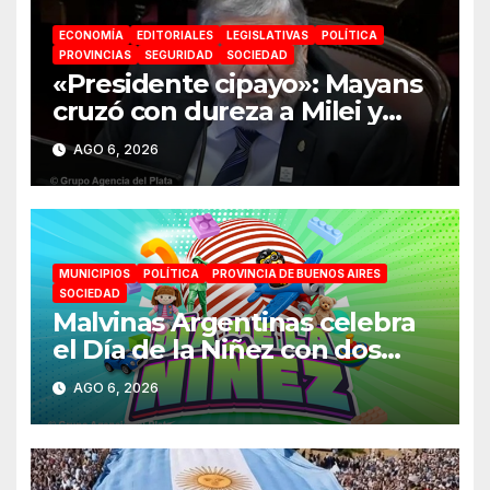
ECONOMÍA
EDITORIALES
LEGISLATIVAS
POLÍTICA
PROVINCIAS
SEGURIDAD
SOCIEDAD
«Presidente cipayo»: Mayans
cruzó con dureza a Milei y
advirtió sobre un juicio
AGO 6, 2026
político por traición a la Patria
MUNICIPIOS
POLÍTICA
PROVINCIA DE BUENOS AIRES
SOCIEDAD
Malvinas Argentinas celebra
el Día de la Niñez con dos
jornadas de juegos,
AGO 6, 2026
espectáculos y actividades
para toda la familia