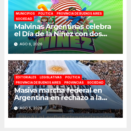
MUNICIPIOS
POLÍTICA
PROVINCIA DE BUENOS AIRES
SOCIEDAD
Malvinas Argentinas celebra
el Día de la Niñez con dos
jornadas de juegos,
AGO 6, 2026
espectáculos y actividades
para toda la familia
EDITORIALES
LEGISLATIVAS
POLÍTICA
PROVINCIA DE BUENOS AIRES
PROVINCIAS
SOCIEDAD
Masiva marcha federal en
Argentina en rechazo a la
reforma de la Ley de Tierras
AGO 5, 2026
impulsada por Milei: «La
soberanía no se negocia»