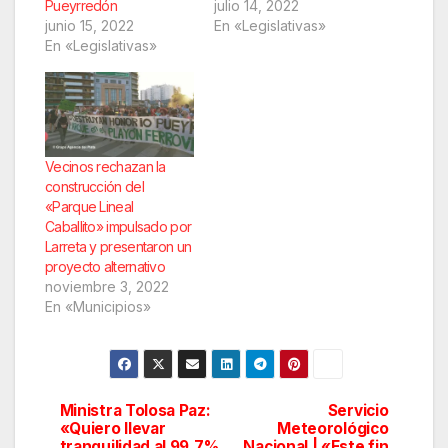
Pueyrredón
julio 14, 2022
junio 15, 2022
En «Legislativas»
En «Legislativas»
Vecinos rechazan la
construcción del
«Parque Lineal
Caballito» impulsado por
Larreta y presentaron un
proyecto alternativo
noviembre 3, 2022
En «Municipios»
Ministra Tolosa Paz:
Servicio
Navegación
«Quiero llevar
Meteorológico
tranquilidad al 99.7%
Nacional | «Este fin