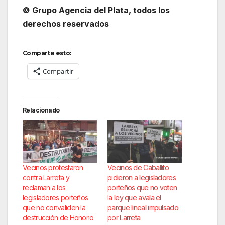
© Grupo Agencia del Plata
, todos los
derechos reservados
Comparte esto:
Compartir
Relacionado
Vecinos protestaron
Vecinos de Caballito
contra Larreta y
pidieron a legisladores
reclaman a los
porteños que no voten
legisladores porteños
la ley que avala el
que no convaliden la
parque lineal impulsado
destrucción de Honorio
por Larreta