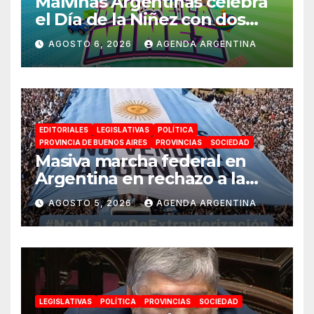
Malvinas Argentinas celebra
el Día de la Niñez con dos
jornadas de juegos,
AGOSTO 6, 2026
AGENDA ARGENTINA
espectáculos y actividades
para toda la familia
EDITORIALES
LEGISLATIVAS
POLÍTICA
PROVINCIA DE BUENOS AIRES
PROVINCIAS
SOCIEDAD
Masiva marcha federal en
Argentina en rechazo a la
reforma de la Ley de Tierras
AGOSTO 5, 2026
AGENDA ARGENTINA
impulsada por Milei: «La
soberanía no se negocia»
LEGISLATIVAS
POLÍTICA
PROVINCIAS
SOCIEDAD