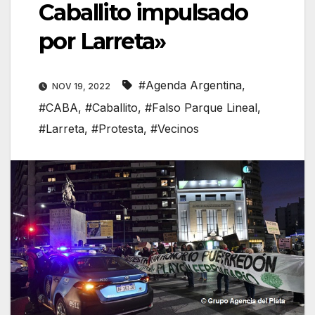
Caballito impulsado
por Larreta»
#Agenda Argentina
,
NOV 19, 2022
#CABA
,
#Caballito
,
#Falso Parque Lineal
,
#Larreta
,
#Protesta
,
#Vecinos