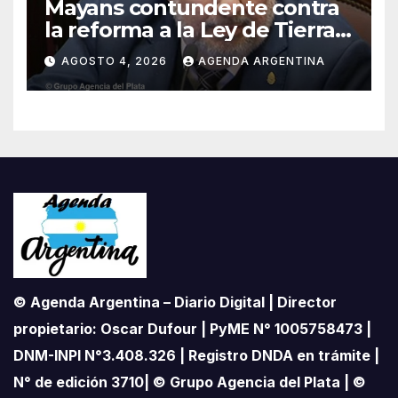
Mayans contundente contra
la reforma a la Ley de Tierras:
«Esta ley vende el país»
AGOSTO 4, 2026
AGENDA ARGENTINA
© Agenda Argentina – Diario Digital | Director
propietario: Oscar Dufour | PyME N° 1005758473 |
DNM-INPI N°3.408.326 | Registro DNDA en trámite |
N° de edición 3710| © Grupo Agencia del Plata | ©