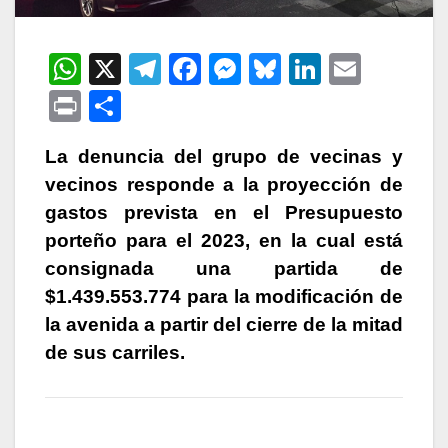
W
X
T
F
M
Bl
Li
E
h
el
a
e
u
n
m
P
C
at
e
c
s
e
k
ail
ri
o
s
gr
e
s
s
e
La denuncia del grupo de vecinas y
nt
m
vecinos responde a la proyección de
A
a
b
e
k
dI
p
gastos prevista en el Presupuesto
p
m
o
n
y
n
ar
porteño para el 2023, en la cual está
p
o
g
tir
consignada una partida de
k
er
$1.439.553.774 para la modificación de
la avenida a partir del cierre de la mitad
de sus carriles.