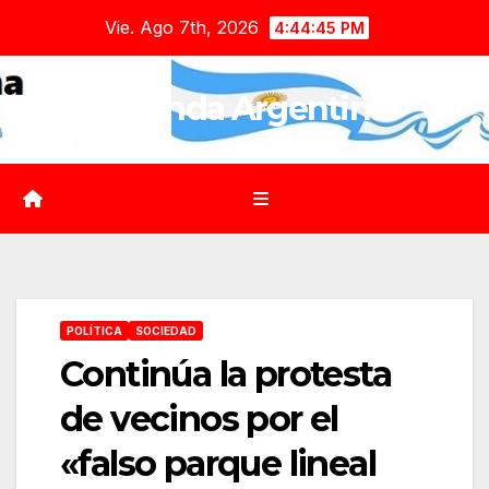
Saltar
Vie. Ago 7th, 2026
4:44:47 PM
al
contenido
Agenda Argentina
POLÍTICA
SOCIEDAD
Continúa la protesta
de vecinos por el
«falso parque lineal