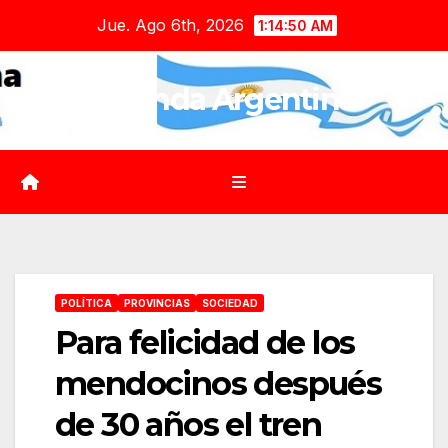
Saltar
Jue. Ago 6th, 2026
1:14:51 AM
al
contenido
Agenda Argentina
POLÍTICA
PROVINCIAS
SOCIEDAD
Para felicidad de los
mendocinos después
de 30 años el tren