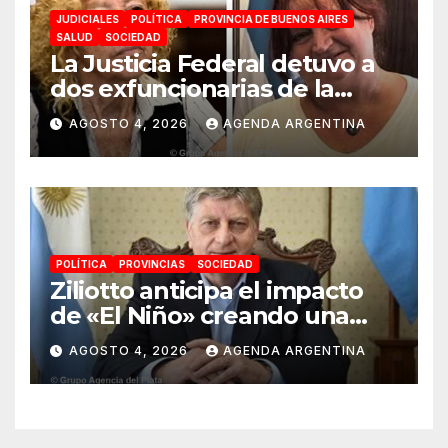
JUDICIALES
POLÍTICA
PROVINCIA DE BUENOS AIRES
SALUD
SOCIEDAD
La Justicia Federal detuvo a
dos exfuncionarias de la
ANMAT y el INAME por la
AGOSTO 4, 2026
AGENDA ARGENTINA
causa del fentanilo
contaminado
POLÍTICA
PROVINCIAS
SOCIEDAD
Ziliotto anticipa el impacto
de «El Niño» creando una
«Unidad de Gestión» para
AGOSTO 4, 2026
AGENDA ARGENTINA
proteger el territorio
pampeano