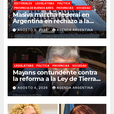
EDITORIALES
LEGISLATIVAS
POLÍTICA
PROVINCIA DE BUENOS AIRES
PROVINCIAS
SOCIEDAD
Masiva marcha federal en
Argentina en rechazo a la
reforma de la Ley de Tierras
AGOSTO 5, 2026
AGENDA ARGENTINA
impulsada por Milei: «La
soberanía no se negocia»
LEGISLATIVAS
POLÍTICA
PROVINCIAS
SOCIEDAD
Mayans contundente contra
la reforma a la Ley de Tierras:
«Esta ley vende el país»
AGOSTO 4, 2026
AGENDA ARGENTINA