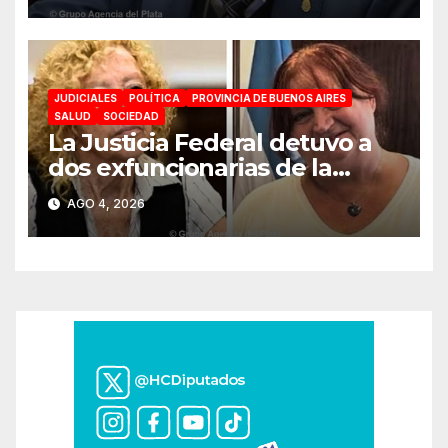
JUDICIALES
POLÍTICA
PROVINCIA DE BUENOS AIRES
SALUD
SOCIEDAD
La Justicia Federal detuvo a
dos exfuncionarias de la
ANMAT y el INAME por la
AGO 4, 2026
causa del fentanilo
contaminado