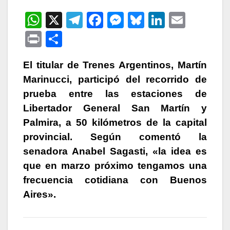
W
X
T
F
M
Bl
Li
E
h
el
a
e
u
n
m
P
C
at
e
c
s
e
k
ail
ri
o
s
gr
e
s
s
e
El titular de Trenes Argentinos, Martín
nt
m
Marinucci, participó del recorrido de
A
a
b
e
k
dI
p
prueba entre las estaciones de
p
m
o
n
y
n
ar
Libertador General San Martín y
p
o
g
tir
Palmira, a 50 kilómetros de la capital
k
er
provincial. Según comentó la
senadora Anabel Sagasti, «la idea es
que en marzo próximo tengamos una
frecuencia cotidiana con Buenos
Aires».