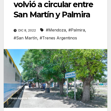
volvió a circular entre
San Martín y Palmira
#Mendoza
,
#Palmira
,
DIC 8, 2022
#San Martín
,
#Trenes Argentinos