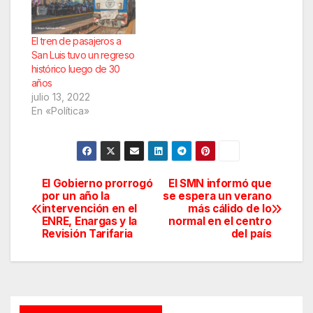
El tren de pasajeros a
San Luis tuvo un regreso
histórico luego de 30
años
julio 13, 2022
En «Política»
El Gobierno prorrogó
El SMN informó que
Navegación
por un año la
se espera un verano
intervención en el
más cálido de lo
de
ENRE, Enargas y la
normal en el centro
Revisión Tarifaria
del país
entradas