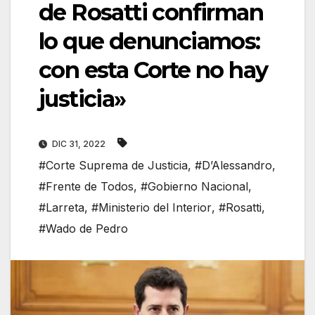
de Rosatti confirman
lo que denunciamos:
con esta Corte no hay
justicia»
DIC 31, 2022
#Corte Suprema de Justicia
,
#D’Alessandro
,
#Frente de Todos
,
#Gobierno Nacional
,
#Larreta
,
#Ministerio del Interior
,
#Rosatti
,
#Wado de Pedro