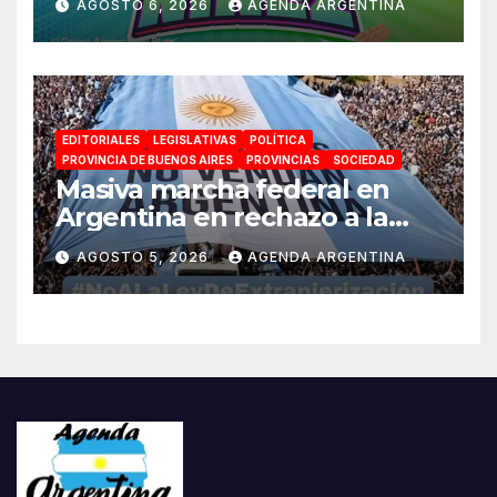
AGOSTO 6, 2026
AGENDA ARGENTINA
espectáculos y actividades
para toda la familia
EDITORIALES
LEGISLATIVAS
POLÍTICA
PROVINCIA DE BUENOS AIRES
PROVINCIAS
SOCIEDAD
Masiva marcha federal en
Argentina en rechazo a la
reforma de la Ley de Tierras
AGOSTO 5, 2026
AGENDA ARGENTINA
impulsada por Milei: «La
soberanía no se negocia»