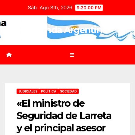
Saltar
Sáb. Ago 8th, 2026
9:20:01 PM
al
contenido
Agenda Argentina
JUDICIALES
POLÍTICA
SOCIEDAD
«El ministro de
Seguridad de Larreta
y el principal asesor