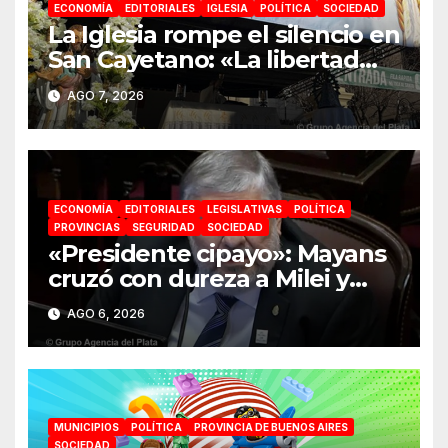
ECONOMÍA
EDITORIALES
IGLESIA
POLÍTICA
SOCIEDAD
La Iglesia rompe el silencio en
San Cayetano: «La libertad
económica no puede ser
AGO 7, 2026
absoluta»
ECONOMÍA
EDITORIALES
LEGISLATIVAS
POLÍTICA
PROVINCIAS
SEGURIDAD
SOCIEDAD
«Presidente cipayo»: Mayans
cruzó con dureza a Milei y
advirtió sobre un juicio
AGO 6, 2026
político por traición a la Patria
MUNICIPIOS
POLÍTICA
PROVINCIA DE BUENOS AIRES
SOCIEDAD