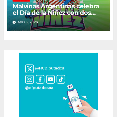
Malvinas Argentinas celebra
el Día de la Niñez con dos
jornadas de juegos,
AGO 6, 2026
espectáculos y actividades
para toda la familia