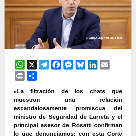
W
X
T
F
M
Bl
Li
E
h
el
a
e
u
n
m
P
C
at
e
c
s
e
k
ail
ri
o
s
gr
e
s
s
e
«La filtración de los chats que
nt
m
muestran una relación
A
a
b
e
k
dI
p
escandalosamente promiscua del
p
m
o
n
y
n
ar
ministro de Seguridad de Larreta y el
p
o
g
tir
principal asesor de Rosatti confirman
k
er
lo que denunciamos: con esta Corte