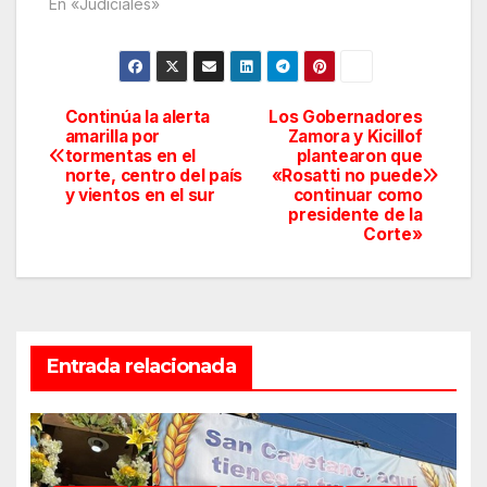
En «Judiciales»
Continúa la alerta
Los Gobernadores
Navegación
amarilla por
Zamora y Kicillof
tormentas en el
plantearon que
de
norte, centro del país
«Rosatti no puede
y vientos en el sur
continuar como
entradas
presidente de la
Corte»
Entrada relacionada