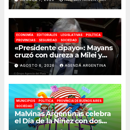
absoluta»
ECONOMÍA
EDITORIALES
LEGISLATIVAS
POLÍTICA
PROVINCIAS
SEGURIDAD
SOCIEDAD
«Presidente cipayo»: Mayans
cruzó con dureza a Milei y
advirtió sobre un juicio
AGOSTO 6, 2026
AGENDA ARGENTINA
político por traición a la
Patria
MUNICIPIOS
POLÍTICA
PROVINCIA DE BUENOS AIRES
SOCIEDAD
Malvinas Argentinas celebra
el Día de la Niñez con dos
jornadas de juegos,