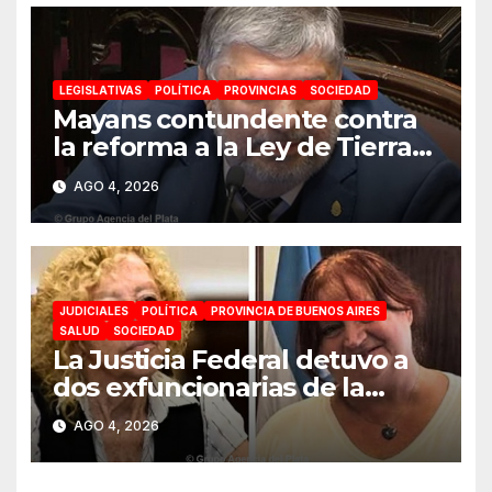
LEGISLATIVAS
POLÍTICA
PROVINCIAS
SOCIEDAD
Mayans contundente contra
la reforma a la Ley de Tierras:
«Esta ley vende el país»
AGO 4, 2026
JUDICIALES
POLÍTICA
PROVINCIA DE BUENOS AIRES
SALUD
SOCIEDAD
La Justicia Federal detuvo a
dos exfuncionarias de la
ANMAT y el INAME por la
AGO 4, 2026
causa del fentanilo
contaminado