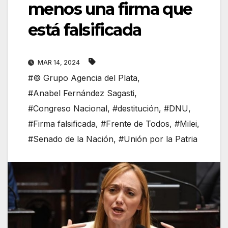
menos una firma que
está falsificada
MAR 14, 2024
#© Grupo Agencia del Plata
,
#Anabel Fernández Sagasti
,
#Congreso Nacional
,
#destitución
,
#DNU
,
#Firma falsificada
,
#Frente de Todos
,
#Milei
,
#Senado de la Nación
,
#Unión por la Patria