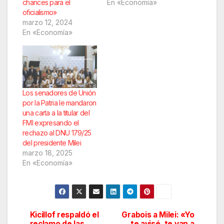
chances para el
En «Economía»
oficialismo»
marzo 12, 2024
En «Economía»
Los senadores de Unión
por la Patria le mandaron
una carta a la titular del
FMI expresando el
rechazo al DNU 179/25
del presidente Milei
marzo 18, 2025
En «Economía»
Kicillof respaldó el
Grabois a Milei: «Yo
Navegación
reclamo de las
te avisé, te van a