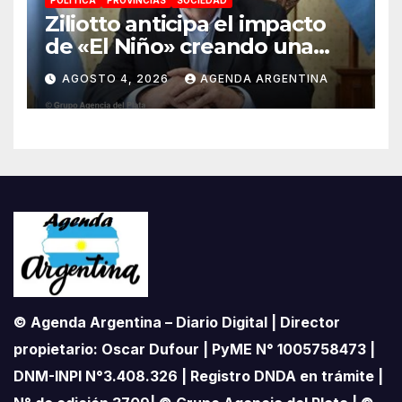
POLÍTICA
PROVINCIAS
SOCIEDAD
Ziliotto anticipa el impacto
de «El Niño» creando una
«Unidad de Gestión» para
AGOSTO 4, 2026
AGENDA ARGENTINA
proteger el territorio
pampeano
© Agenda Argentina – Diario Digital | Director
propietario: Oscar Dufour | PyME N° 1005758473 |
DNM-INPI N°3.408.326 | Registro DNDA en trámite |