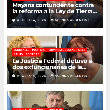
Mayans contundente contra
la reforma a la Ley de Tierras:
«Esta ley vende el país»
AGOSTO 4, 2026
AGENDA ARGENTINA
JUDICIALES
POLÍTICA
PROVINCIA DE BUENOS AIRES
SALUD
SOCIEDAD
La Justicia Federal detuvo a
dos exfuncionarias de la
ANMAT y el INAME por la
AGOSTO 4, 2026
AGENDA ARGENTINA
causa del fentanilo
contaminado