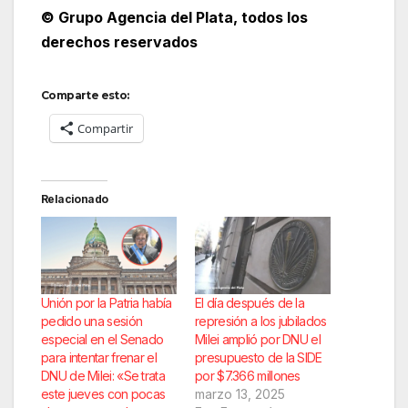
© Grupo Agencia del Plata
, todos los
derechos reservados
Comparte esto:
Compartir
Relacionado
Unión por la Patria había
El día después de la
pedido una sesión
represión a los jubilados
especial en el Senado
Milei amplió por DNU el
para intentar frenar el
presupuesto de la SIDE
DNU de Milei: «Se trata
por $7.366 millones
este jueves con pocas
marzo 13, 2025