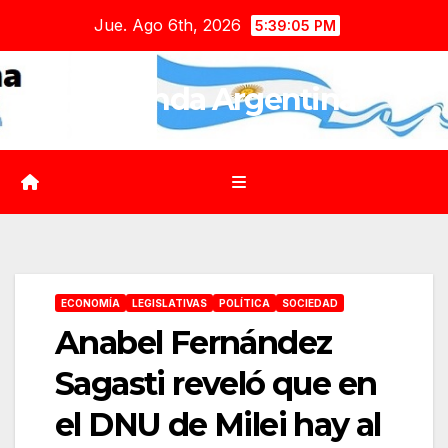
Saltar
Jue. Ago 6th, 2026
5:39:07 PM
al
contenido
Agenda Argentina
ECONOMÍA
LEGISLATIVAS
POLÍTICA
SOCIEDAD
Anabel Fernández
Sagasti reveló que en
el DNU de Milei hay al