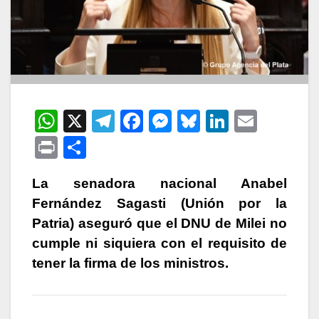
W
X
T
F
M
Bl
Li
E
h
el
a
e
u
n
m
P
C
at
e
c
s
e
k
ail
ri
o
s
gr
e
s
s
e
La senadora nacional Anabel
nt
m
Fernández Sagasti (Unión por la
A
a
b
e
k
dI
p
Patria) aseguró que el DNU de Milei no
p
m
o
n
y
n
ar
cumple ni siquiera con el requisito de
p
o
g
tir
tener la firma de los ministros.
k
er