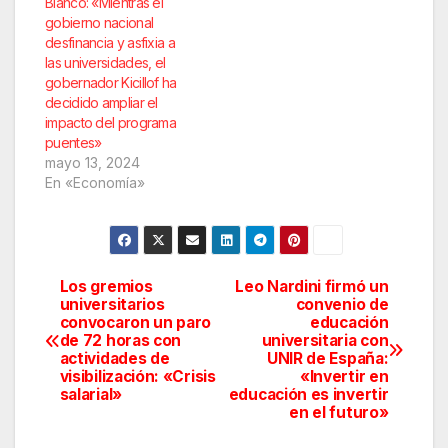
Bianco: «Mientras el
gobierno nacional
desfinancia y asfixia a
las universidades, el
gobernador Kicillof ha
decidido ampliar el
impacto del programa
puentes»
mayo 13, 2024
En «Economía»
Los gremios
Leo Nardini firmó un
Navegación
universitarios
convenio de
convocaron un paro
educación
de
de 72 horas con
universitaria con
actividades de
UNIR de España:
entradas
visibilización: «Crisis
«Invertir en
salarial»
educación es invertir
en el futuro»