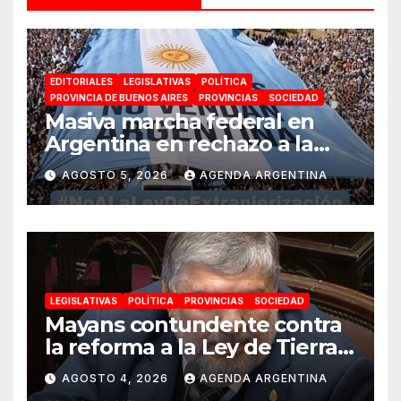
EDITORIALES
LEGISLATIVAS
POLÍTICA
PROVINCIA DE BUENOS AIRES
PROVINCIAS
SOCIEDAD
Masiva marcha federal en
Argentina en rechazo a la
reforma de la Ley de Tierras
AGOSTO 5, 2026
AGENDA ARGENTINA
impulsada por Milei: «La
soberanía no se negocia»
LEGISLATIVAS
POLÍTICA
PROVINCIAS
SOCIEDAD
Mayans contundente contra
la reforma a la Ley de Tierras:
«Esta ley vende el país»
AGOSTO 4, 2026
AGENDA ARGENTINA