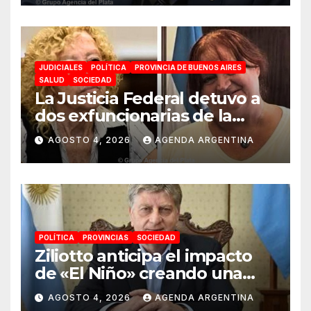
JUDICIALES
POLÍTICA
PROVINCIA DE BUENOS AIRES
SALUD
SOCIEDAD
La Justicia Federal detuvo a
dos exfuncionarias de la
ANMAT y el INAME por la
AGOSTO 4, 2026
AGENDA ARGENTINA
causa del fentanilo
contaminado
POLÍTICA
PROVINCIAS
SOCIEDAD
Ziliotto anticipa el impacto
de «El Niño» creando una
«Unidad de Gestión» para
AGOSTO 4, 2026
AGENDA ARGENTINA
proteger el territorio