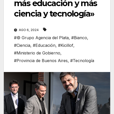
más educación y más
ciencia y tecnología»
AGO 6, 2024
#© Grupo Agencia del Plata
,
#Bianco
,
#Ciencia
,
#Educación
,
#Kicillof
,
#Ministerio de Gobierno
,
#Provincia de Buenos Aires
,
#Tecnología