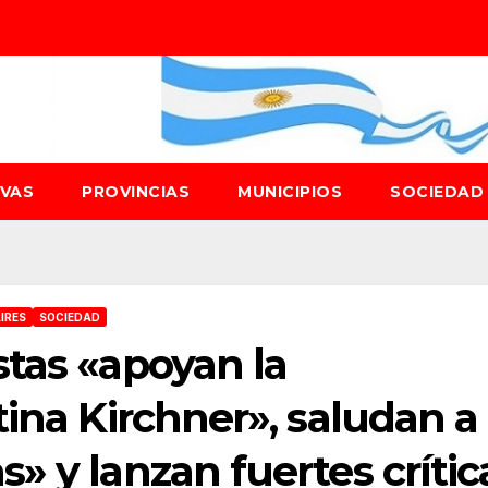
IVAS
PROVINCIAS
MUNICIPIOS
SOCIEDA
IRES
SOCIEDAD
tas «apoyan la
tina Kirchner», saludan a
» y lanzan fuertes crític