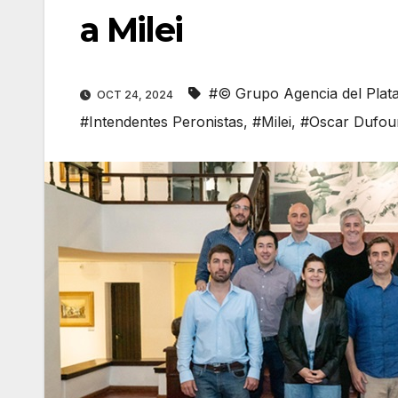
a Milei
#© Grupo Agencia del Plat
OCT 24, 2024
#Intendentes Peronistas
,
#Milei
,
#Oscar Dufou