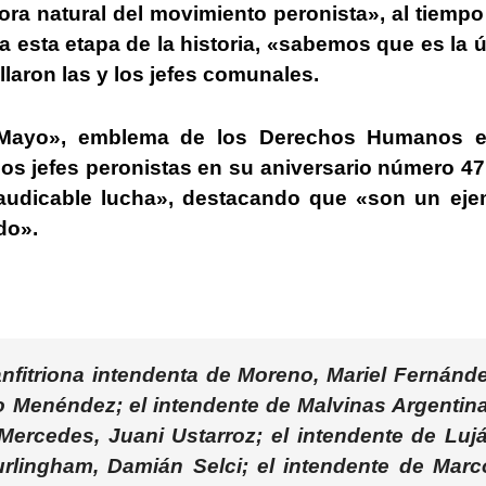
ora natural del movimiento peronista», al tiemp
 esta etapa de la historia, «sabemos que es la 
laron las y los jefes comunales.
Mayo», emblema de los Derechos Humanos e
los jefes peronistas en su aniversario número 47
laudicable lucha», destacando que «son un eje
ndo».
nfitriona intendenta de Moreno,
Mariel Fernánd
o Menéndez
; el intendente de Malvinas Argentin
e Mercedes,
Juani Ustarroz
; el intendente de Luj
Hurlingham,
Damián Selci
; el intendente de Marc