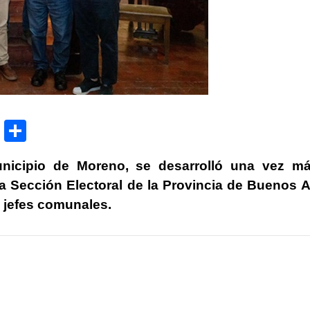
P
C
ri
o
icipio de Moreno, se desarrolló una vez má
nt
m
a Sección Electoral de la Provincia de Buenos A
p
s jefes comunales.
ar
tir