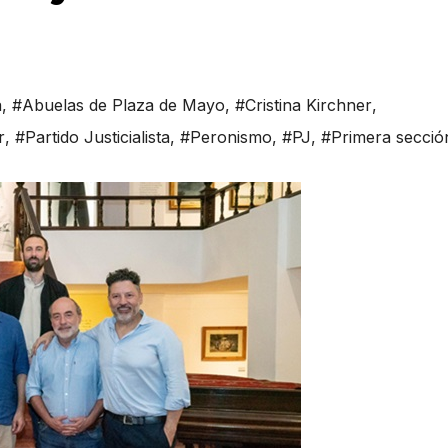
a
,
#Abuelas de Plaza de Mayo
,
#Cristina Kirchner
,
r
,
#Partido Justicialista
,
#Peronismo
,
#PJ
,
#Primera secció