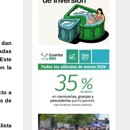
e dan
sadas
 Este
n la
cto a
s de
lista