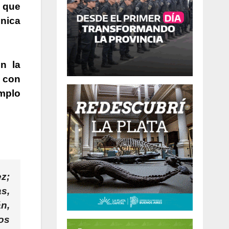
o que
única
n la
con
mplo
ez
;
as,
án,
os