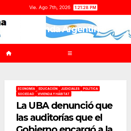
Saltar
Vie. Ago 7th, 2026
1:21:30 PM
al
contenido
Agenda Argentina
ECONOMÍA
EDUCACIÓN
JUDICIALES
POLÍTICA
SOCIEDAD
VIVIENDA Y HÁBITAT
La UBA denunció que
las auditorías que el
Gobierno encargó a la