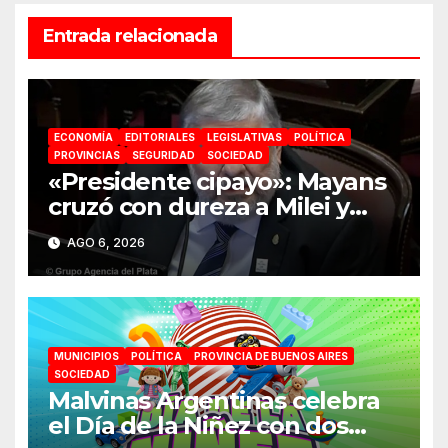
Entrada relacionada
ECONOMÍA
EDITORIALES
LEGISLATIVAS
POLÍTICA
PROVINCIAS
SEGURIDAD
SOCIEDAD
«Presidente cipayo»: Mayans
cruzó con dureza a Milei y
advirtió sobre un juicio
AGO 6, 2026
político por traición a la Patria
MUNICIPIOS
POLÍTICA
PROVINCIA DE BUENOS AIRES
SOCIEDAD
Malvinas Argentinas celebra
el Día de la Niñez con dos