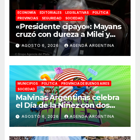
ECONOMÍA
EDITORIALES
LEGISLATIVAS
POLÍTICA
PROVINCIAS
SEGURIDAD
SOCIEDAD
«Presidente cipayo»: Mayans
cruzó con dureza a Milei y
advirtió sobre un juicio
AGOSTO 6, 2026
AGENDA ARGENTINA
político por traición a la
Patria
MUNICIPIOS
POLÍTICA
PROVINCIA DE BUENOS AIRES
SOCIEDAD
Malvinas Argentinas celebra
el Día de la Niñez con dos
jornadas de juegos,
AGOSTO 6, 2026
AGENDA ARGENTINA
espectáculos y actividades
para toda la familia