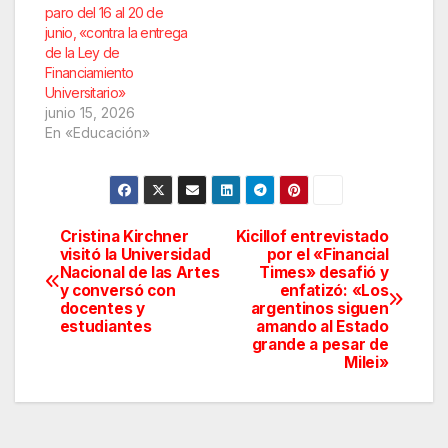
paro del 16 al 20 de
junio, «contra la entrega
de la Ley de
Financiamiento
Universitario»
junio 15, 2026
En «Educación»
Cristina Kirchner
Kicillof entrevistado
Navegación
visitó la Universidad
por el «Financial
Nacional de las Artes
Times» desafió y
de
y conversó con
enfatizó: «Los
docentes y
argentinos siguen
entradas
estudiantes
amando al Estado
grande a pesar de
Milei»