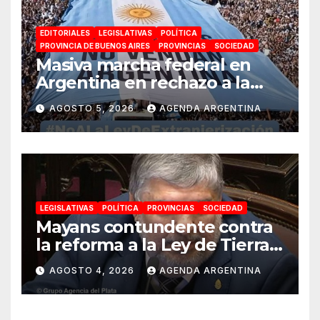
EDITORIALES
LEGISLATIVAS
POLÍTICA
PROVINCIA DE BUENOS AIRES
PROVINCIAS
SOCIEDAD
Masiva marcha federal en
Argentina en rechazo a la
reforma de la Ley de Tierras
AGOSTO 5, 2026
AGENDA ARGENTINA
impulsada por Milei: «La
soberanía no se negocia»
LEGISLATIVAS
POLÍTICA
PROVINCIAS
SOCIEDAD
Mayans contundente contra
la reforma a la Ley de Tierras:
«Esta ley vende el país»
AGOSTO 4, 2026
AGENDA ARGENTINA