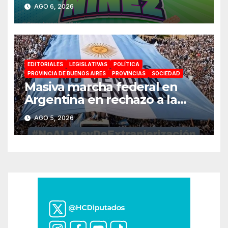
jornadas de juegos,
AGO 6, 2026
espectáculos y actividades
para toda la familia
EDITORIALES
LEGISLATIVAS
POLÍTICA
PROVINCIA DE BUENOS AIRES
PROVINCIAS
SOCIEDAD
Masiva marcha federal en
Argentina en rechazo a la
reforma de la Ley de Tierras
AGO 5, 2026
impulsada por Milei: «La
soberanía no se negocia»