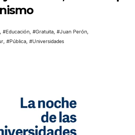
onismo
,
#Educación
,
#Gratuita
,
#Juan Perón
,
ur
,
#Pública
,
#Universidades