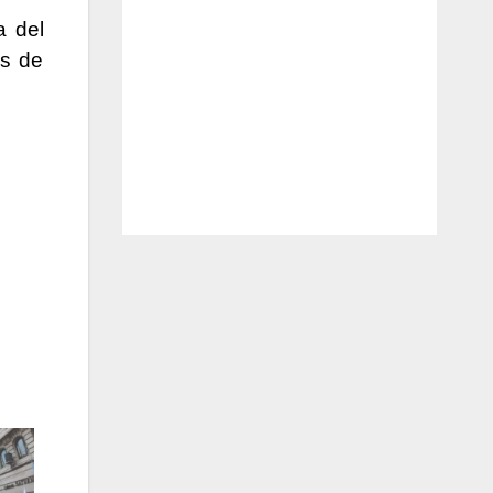
a del
as de