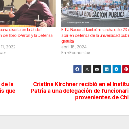
Taiana diserta en la Undef:
El PJ Nacional también marcha este 23 
n del libro «Perón y la Defensa
abril en defensa de la universidad públ
gratuita
11, 2022
abril 18, 2024
sa»
En «Economía»
 de la
Cristina Kirchner recibió en el Instit
aís que
Patria a una delegación de funcionar
provenientes de Ch