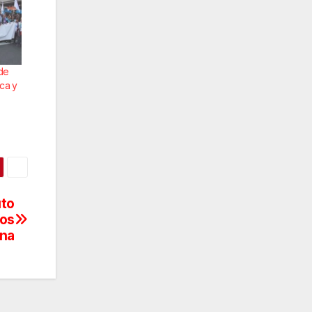
de
ica y
uto
ios
ina