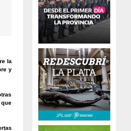
re la
bre y
tras
s que
ertas