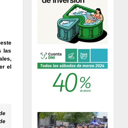
 este
 las
les,
er el
 de
de