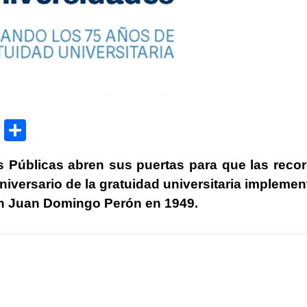
P
C
ri
o
s Públicas abren sus puertas para que las recor
nt
m
iversario de la gratuidad universitaria impleme
p
ón Juan Domingo Perón en 1949.
ar
tir