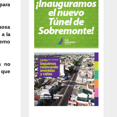
 para
rmosa
 a la
ierno
s no
d que