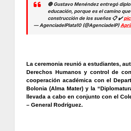
k
er
🔵 Gustavo Menéndez entregó diplom
educación, porque es el camino que ll
construcción de los sueños 📋 ✔️
pi
— AgenciadelPlata10 (@AgenciadelP)
Apri
La ceremonia reunió a estudiantes, au
Derechos Humanos y control de cons
cooperación académica con el Depart
Bolonia (Alma Mater) y la “Diplomatu
llevada a cabo en conjunto con el Co
– General Rodríguez.