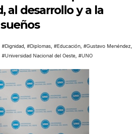
 al desarrollo y a la
s sueños
,
#Dignidad
,
#Diplomas
,
#Educación
,
#Gustavo Menéndez
,
,
#Universidad Nacional del Oeste
,
#UNO