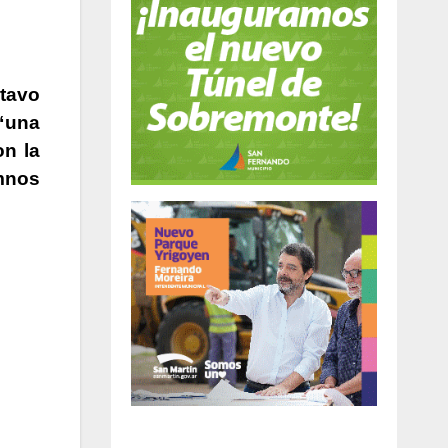
stavo
“una
on la
mnos