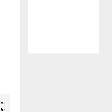
ás
de