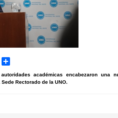
P
C
ri
o
autoridades académicas encabezaron una n
nt
m
a Sede Rectorado de la UNO.
p
ar
tir