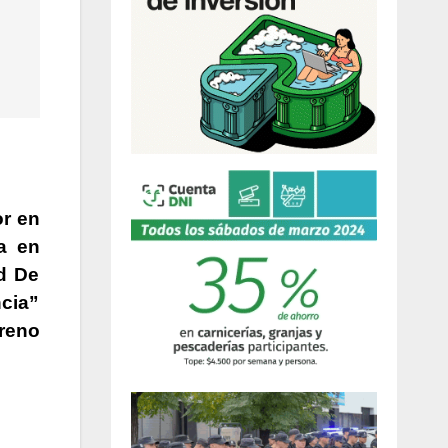
or en
a en
d De
ncia”
oreno