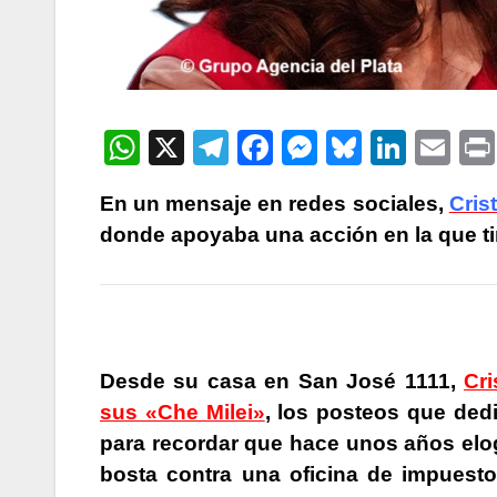
W
X
T
F
M
Bl
Li
E
h
el
a
e
u
n
m
En un mensaje en redes sociales,
Cris
at
e
c
s
e
k
ail
donde apoyaba una acción en la que tir
s
gr
e
s
s
e
A
a
b
e
k
dI
p
m
o
n
y
n
p
o
g
Desde su casa en San José 1111,
Cri
k
er
sus «Che Milei»
, los posteos que dedi
para recordar que hace unos años elog
bosta contra una oficina de impuesto