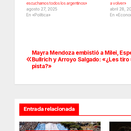
escuchamos todos los argentinos»
a volver»
agosto 27, 2025
abril 28, 2
En «Política»
En «Econo
Mayra Mendoza embistió a Milei, Espe
Navegación
Bullrich y Arroyo Salgado: «¿Les tiro
de
pista?»
entradas
Entrada relacionada