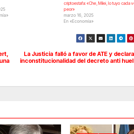
criptoestafa: «Che, Milei, lo tuyo cada 
025
peor»
mía»
marzo 16, 2025
En «Economía»
rt,
La Justicia falló a favor de ATE y declara
 una
inconstitucionalidad del decreto anti hue