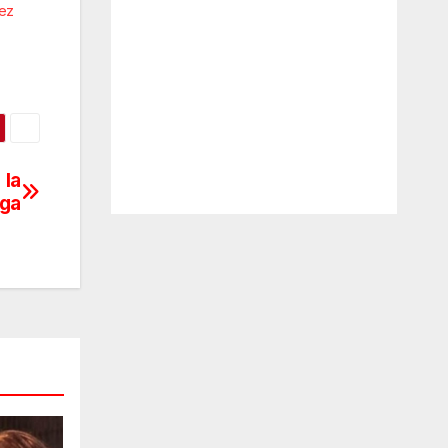
vez
 la
lga