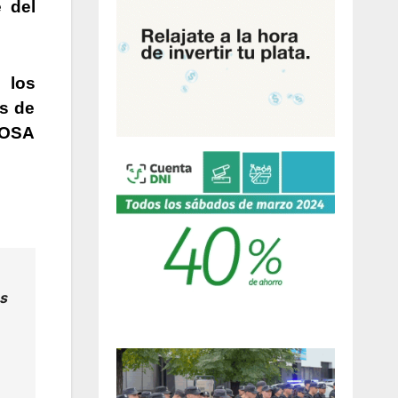
 del
 los
es de
MOSA
s