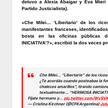
detuvo a Alexia Abaigar y Eva Mieri
Partido Justicialista).
«Che Milei… ‘Libertario’ de los ri
manifestantes franceses, identificado
bosta en las oficinas públicas 
INICIATIVA’?»
, escribió la dos veces pr
Che Milei… “Libertario” de los ricos
¿Te acordás cuando posteabas la fot
chalecos amarillos”, tirando camione
textualmente… “HERMOSA INICIATI
Fijate hermano y…
pic.twitter.com/WySV
— Cristina Kirchner (@CFKArgentina)
Jul