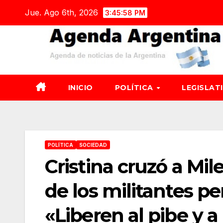
Saltar
Jue. Ago 6th, 2026
3:45:59 PM
al
contenido
INICIO
POLÍTICA
LEGISLAT
POLÍTICA
SOCIEDAD
Cristina cruzó a Mile
de los militantes pe
«Liberen al pibe y a