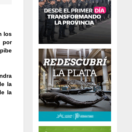
n los
 por
 pibe
andra
e la
e la