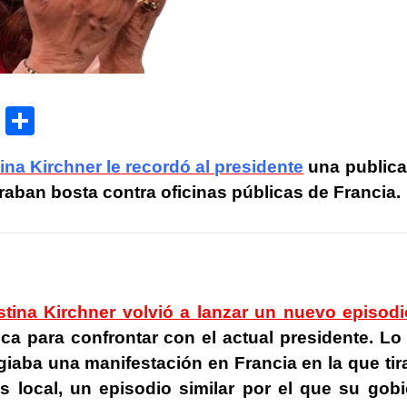
P
C
ri
o
tina Kirchner le recordó al presidente
una publica
nt
m
aban bosta contra oficinas públicas de Francia.
p
ar
tir
stina Kirchner volvió a lanzar un nuevo episod
ca para confrontar con el actual presidente. Lo
iaba una manifestación en Francia en la que ti
s local, un episodio similar por el que su gob