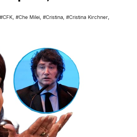
#CFK
,
#Che Milei
,
#Cristina
,
#Cristina Kirchner
,