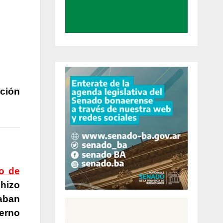
ción
io de
 hizo
raban
ierno