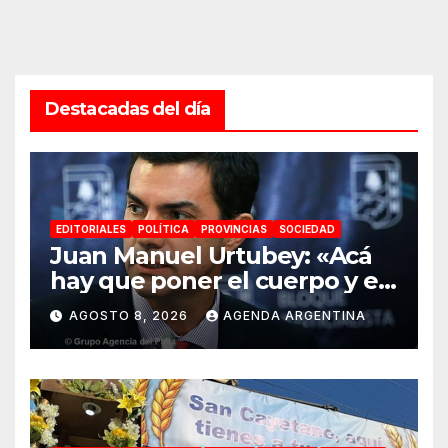
Destacadas del día
EDITORIALES
POLÍTICA
PROVINCIAS
SOCIEDAD
Juan Manuel Urtubey: «Acá
hay que poner el cuerpo y el
alma. La Argentina tiene que
AGOSTO 8, 2026
AGENDA ARGENTINA
ir a la construcción de un
proyecto nacional»