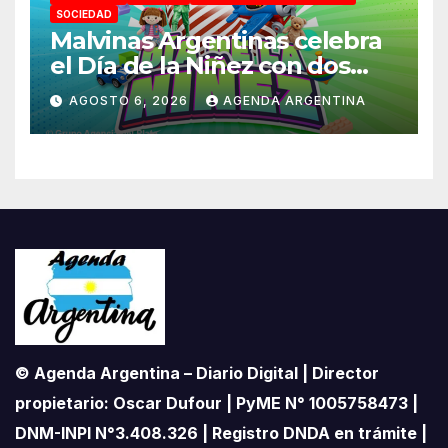
SOCIEDAD
Malvinas Argentinas celebra
el Día de la Niñez con dos
jornadas de juegos,
AGOSTO 6, 2026
AGENDA ARGENTINA
espectáculos y actividades
para toda la familia
© Agenda Argentina – Diario Digital | Director
propietario: Oscar Dufour | PyME N° 1005758473 |
DNM-INPI N°3.408.326 | Registro DNDA en trámite |