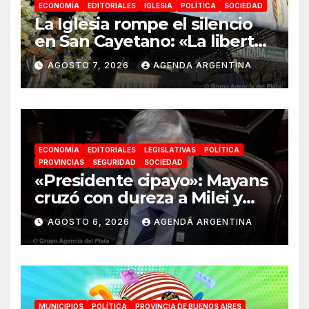
ECONOMÍA
EDITORIALES
IGLESIA
POLÍTICA
SOCIEDAD
La Iglesia rompe el silencio
en San Cayetano: «La libertad
económica no puede ser
AGOSTO 7, 2026
AGENDA ARGENTINA
absoluta»
ECONOMÍA
EDITORIALES
LEGISLATIVAS
POLÍTICA
PROVINCIAS
SEGURIDAD
SOCIEDAD
«Presidente cipayo»: Mayans
cruzó con dureza a Milei y
advirtió sobre un juicio
AGOSTO 6, 2026
AGENDA ARGENTINA
político por traición a la
Patria
MUNICIPIOS
POLÍTICA
PROVINCIA DE BUENOS AIRES