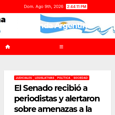
Saltar
Dom. Ago 9th, 2026
2:44:13 PM
al
contenido
Agenda Argentina
JUDICIALES
LEGISLATIVAS
POLÍTICA
SOCIEDAD
El Senado recibió a
periodistas y alertaron
sobre amenazas a la