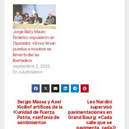
Jorge Rial y Mauro
Federico expusieron en
Diputados: «Si nos llevan
puestos a nosotros se
llevan todas las
libertades»
septiembre 2, 2025
En «Judiciales»
Sergio Massa y Axel
Leo Nardini
Navegación
Kicillof artífices de la
supervisó
unidad de Fuerza
pavimentaciones en
de
Patria, «sinfonía de
Grand Bourg: «Cada
sentimiento»
calle que se
entradas
pavimenta, cada