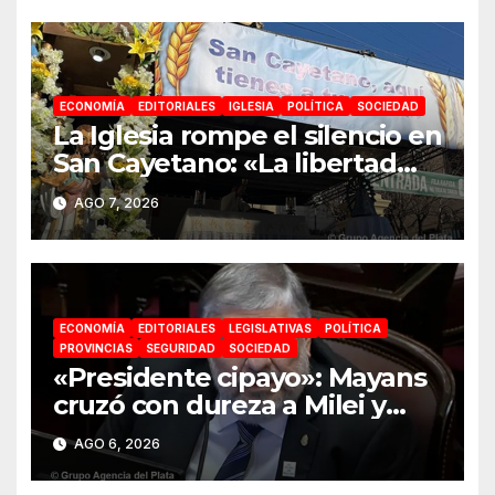
proyecto nacional»
ECONOMÍA
EDITORIALES
IGLESIA
POLÍTICA
SOCIEDAD
La Iglesia rompe el silencio en
San Cayetano: «La libertad
económica no puede ser
AGO 7, 2026
absoluta»
ECONOMÍA
EDITORIALES
LEGISLATIVAS
POLÍTICA
PROVINCIAS
SEGURIDAD
SOCIEDAD
«Presidente cipayo»: Mayans
cruzó con dureza a Milei y
advirtió sobre un juicio
AGO 6, 2026
político por traición a la Patria