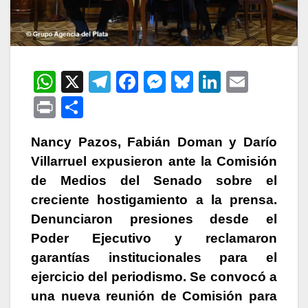
W
X
T
F
M
Bl
Li
E
h
el
a
e
u
n
m
P
C
at
e
c
s
e
k
ail
ri
o
s
gr
e
s
s
e
Nancy Pazos, Fabián Doman y Darío
nt
m
Villarruel expusieron ante la Comisión
A
a
b
e
k
dI
p
de Medios del Senado sobre el
p
m
o
n
y
n
ar
creciente hostigamiento a la prensa.
p
o
g
tir
Denunciaron presiones desde el
k
er
Poder Ejecutivo y reclamaron
garantías institucionales para el
ejercicio del periodismo. S
e convocó a
una nueva reunión de Comisión para