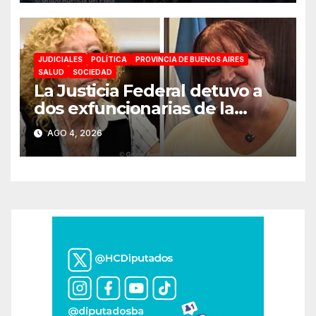
JUDICIALES
POLÍTICA
PROVINCIA DE BUENOS AIRES
SALUD
SOCIEDAD
La Justicia Federal detuvo a
dos exfuncionarias de la
ANMAT y el INAME por la
AGO 4, 2026
causa del fentanilo
contaminado