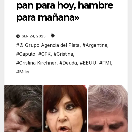
pan para hoy, hambre
para mañana»
SEP 24, 2025
#© Grupo Agencia del Plata
,
#Argentina
,
#Caputo
,
#CFK
,
#Cristina
,
#Cristina Kirchner
,
#Deuda
,
#EEUU
,
#FMI
,
#Milei