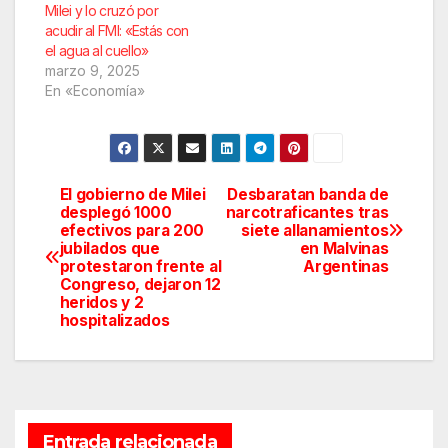
Milei y lo cruzó por
acudir al FMI: «Estás con
el agua al cuello»
marzo 9, 2025
En «Economía»
El gobierno de Milei
Desbaratan banda de
Navegación
desplegó 1000
narcotraficantes tras
efectivos para 200
siete allanamientos
de
jubilados que
en Malvinas
protestaron frente al
Argentinas
entradas
Congreso, dejaron 12
heridos y 2
hospitalizados
Entrada relacionada