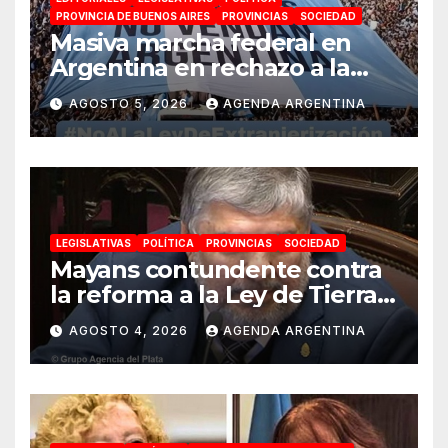
PROVINCIA DE BUENOS AIRES
PROVINCIAS
SOCIEDAD
Masiva marcha federal en
Argentina en rechazo a la
reforma de la Ley de Tierras
AGOSTO 5, 2026
AGENDA ARGENTINA
impulsada por Milei: «La
soberanía no se negocia»
LEGISLATIVAS
POLÍTICA
PROVINCIAS
SOCIEDAD
Mayans contundente contra
la reforma a la Ley de Tierras:
«Esta ley vende el país»
AGOSTO 4, 2026
AGENDA ARGENTINA