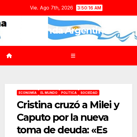
Saltar
Vie. Ago 7th, 2026
3:50:18 AM
al
contenido
Agenda Argentina
ECONOMÍA
EL MUNDO
POLÍTICA
SOCIEDAD
Cristina cruzó a Milei y
Caputo por la nueva
toma de deuda: «Es