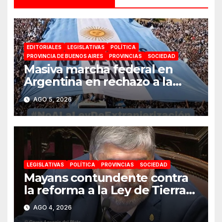
EDITORIALES
LEGISLATIVAS
POLÍTICA
PROVINCIA DE BUENOS AIRES
PROVINCIAS
SOCIEDAD
Masiva marcha federal en
Argentina en rechazo a la
reforma de la Ley de Tierras
AGO 5, 2026
impulsada por Milei: «La
soberanía no se negocia»
LEGISLATIVAS
POLÍTICA
PROVINCIAS
SOCIEDAD
Mayans contundente contra
la reforma a la Ley de Tierras:
«Esta ley vende el país»
AGO 4, 2026