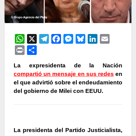
W
X
T
F
M
Bl
Li
E
h
el
a
e
u
n
m
P
C
at
e
c
s
e
k
ail
ri
o
s
gr
e
s
s
e
La expresidenta de la Nación
nt
m
compartió un mensaje en sus redes
en
A
a
b
e
k
dI
p
el que advirtió sobre el endeudamiento
p
m
o
n
y
n
ar
del gobierno de Milei con EEUU.
p
o
g
tir
k
er
La presidenta del Partido Justicialista,