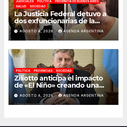
JUDICIALES
POLÍTICA
PROVINCIA DE BUENOS AIRES
SALUD
SOCIEDAD
La Justicia Federal detuvo a
dos exfuncionarias de la
ANMAT y el INAME por la
AGOSTO 4, 2026
AGENDA ARGENTINA
causa del fentanilo
contaminado
POLÍTICA
PROVINCIAS
SOCIEDAD
Ziliotto anticipa el impacto
de «El Niño» creando una
«Unidad de Gestión» para
AGOSTO 4, 2026
AGENDA ARGENTINA
proteger el territorio
pampeano