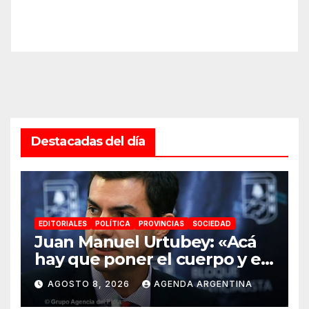
Destacadas del día
EDITORIALES
POLÍTICA
PROVINCIAS
SOCIEDAD
Juan Manuel Urtubey: «Acá
hay que poner el cuerpo y el
alma. La Argentina tiene que
AGOSTO 8, 2026
AGENDA ARGENTINA
ir a la construcción de un