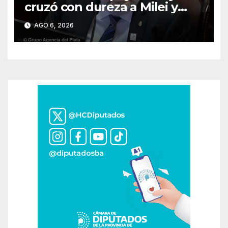
cruzó con dureza a Milei y
advirtió sobre un juicio
AGO 6, 2026
político por traición a la Patria