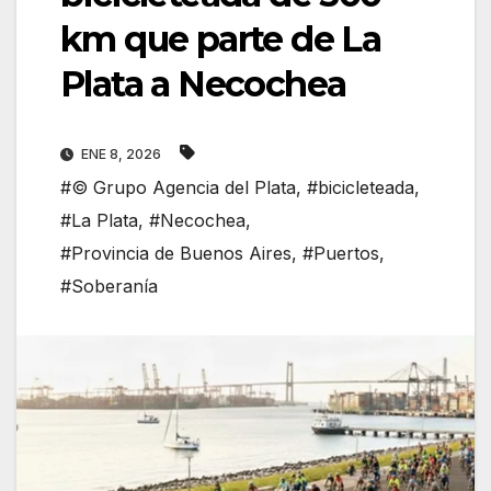
km que parte de La
Plata a Necochea
ENE 8, 2026
#© Grupo Agencia del Plata
,
#bicicleteada
,
#La Plata
,
#Necochea
,
#Provincia de Buenos Aires
,
#Puertos
,
#Soberanía