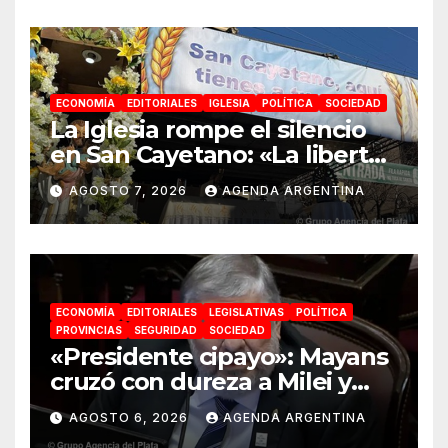
proyecto nacional»
ECONOMÍA
EDITORIALES
IGLESIA
POLÍTICA
SOCIEDAD
La Iglesia rompe el silencio
en San Cayetano: «La libertad
económica no puede ser
AGOSTO 7, 2026
AGENDA ARGENTINA
absoluta»
ECONOMÍA
EDITORIALES
LEGISLATIVAS
POLÍTICA
PROVINCIAS
SEGURIDAD
SOCIEDAD
«Presidente cipayo»: Mayans
cruzó con dureza a Milei y
advirtió sobre un juicio
AGOSTO 6, 2026
AGENDA ARGENTINA
político por traición a la