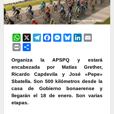
W
X
T
F
M
Bl
Li
E
h
el
a
e
u
n
m
P
C
at
e
c
s
e
k
ail
ri
o
s
gr
e
s
s
e
Organiza la APSPQ y estará
nt
m
encabezada por Matías Grether,
A
a
b
e
k
dI
p
Ricardo Capdevila y José «Pepe»
p
m
o
n
y
n
ar
Sbatella. Son 500 kilómetros desde la
p
o
g
tir
casa de Gobierno bonaerense y
k
er
llegarán el 18 de enero. Son varias
etapas.