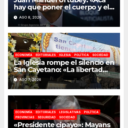
hay que poner el cuerpo y el
alma. La Argentina tiene que
AGO 8, 2026
ir a la construcción de un
proyecto nacional»
ECONOMÍA
EDITORIALES
IGLESIA
POLÍTICA
SOCIEDAD
La Iglesia rompe el silencio en
San Cayetano: «La libertad
económica no puede ser
AGO 7, 2026
absoluta»
ECONOMÍA
EDITORIALES
LEGISLATIVAS
POLÍTICA
PROVINCIAS
SEGURIDAD
SOCIEDAD
«Presidente cipayo»: Mayans