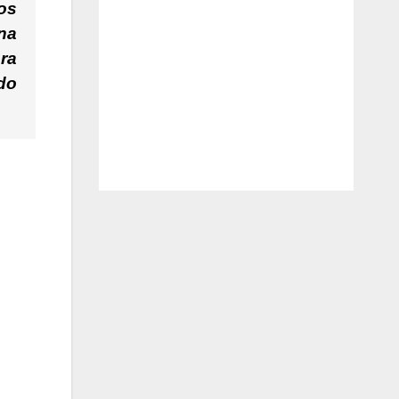
tos
na
ra
do