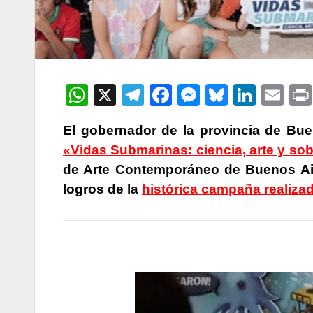
W
X
T
F
M
Bl
Li
E
h
el
a
e
u
n
m
El gobernador de la provincia de Bueno
at
e
c
s
e
k
ail
«Vidas Submarinas: ciencia, arte y so
s
gr
e
s
s
e
de Arte Contemporáneo de Buenos Air
A
a
b
e
k
dI
logros de la
histórica campaña realiza
p
m
o
n
y
n
p
o
g
k
er