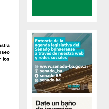
estra
useo
 los