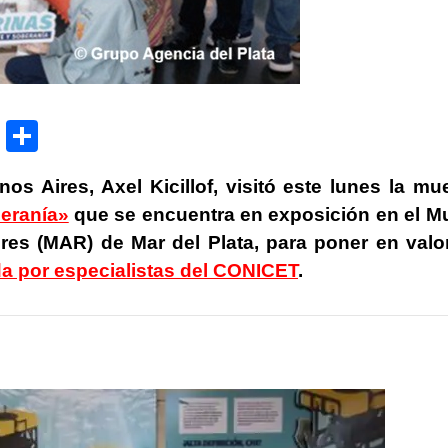
P
C
ri
o
s Aires, Axel Kicillof, visitó este lunes la mu
nt
m
beranía»
que se encuentra en exposición en el M
p
es (MAR) de Mar del Plata, para poner en valor
ar
da por especialistas del CONICET
.
tir