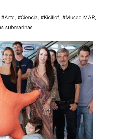
,
#Arte
,
#Ciencia
,
#Kicillof
,
#Museo MAR
,
as submarinas