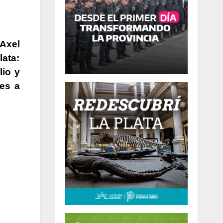
 Axel
lata:
lio y
tes a