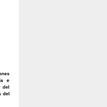
iones
ía e
r del
a del