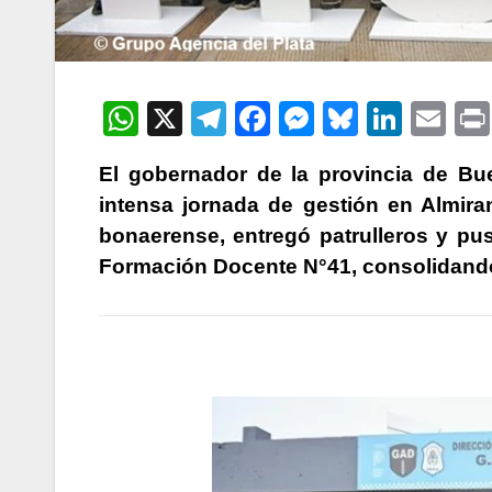
W
X
T
F
M
Bl
Li
E
h
el
a
e
u
n
m
El gobernador de la provincia de Bue
at
e
c
s
e
k
ail
intensa jornada de gestión en Almir
s
gr
e
s
s
e
bonaerense, entregó patrulleros y pus
A
a
b
e
k
dI
Formación Docente N°41, consolidando
p
m
o
n
y
n
p
o
g
k
er