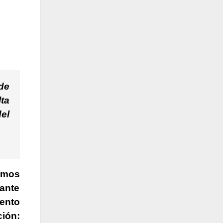
de
ta
el
amos
ante
ento
ción: