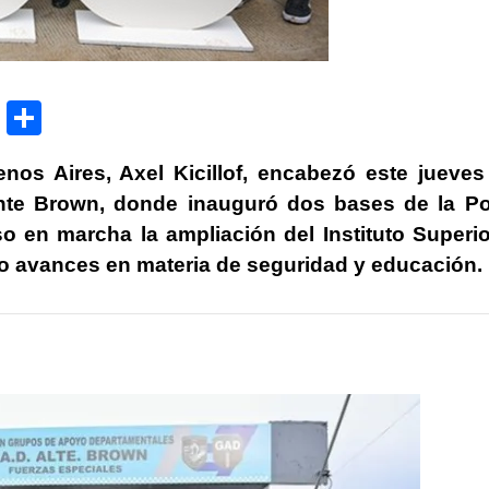
P
C
ri
o
nos Aires, Axel Kicillof, encabezó este jueve
nt
m
ante Brown, donde inauguró dos bases de la Pol
p
o en marcha la ampliación del Instituto Superi
ar
 avances en materia de seguridad y educación.
tir