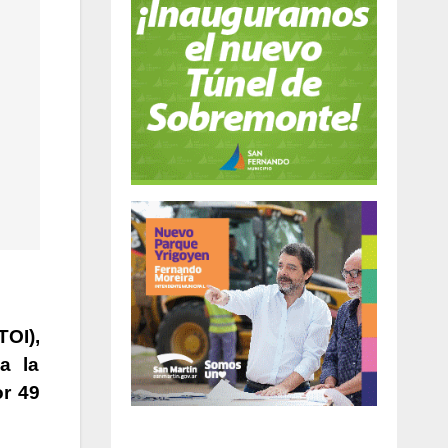
TOI)
,
a la
or 49