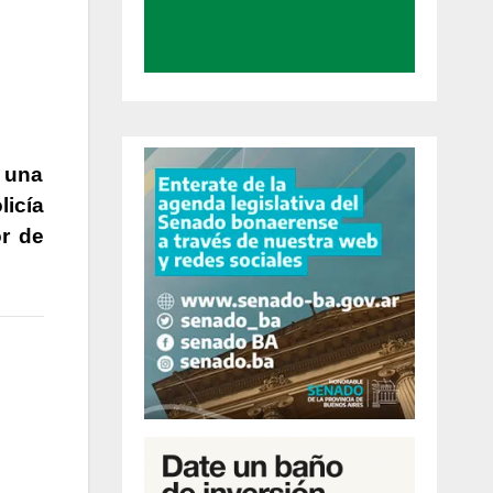
s una
icía
or de