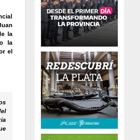
ncial
 Juan
e la
o la
or el
os
el
ia
ue