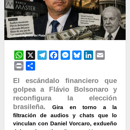
W
X
T
F
M
Bl
Li
E
h
el
a
e
u
n
m
P
C
at
e
c
s
e
k
ail
ri
o
El escándalo financiero que
s
gr
e
s
s
e
nt
m
golpea a Flávio Bolsonaro y
A
a
b
e
k
dI
p
reconfigura la elección
p
m
o
n
y
n
ar
brasileña.
Gira en torno a la
p
o
g
tir
filtración de audios y chats que lo
k
er
vinculan con Daniel Vorcaro, exdueño