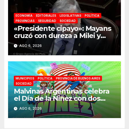
ECONOMÍA
EDITORIALES
LEGISLATIVAS
POLÍTICA
PROVINCIAS
SEGURIDAD
SOCIEDAD
«Presidente cipayo»: Mayans
cruzó con dureza a Milei y
advirtió sobre un juicio
AGO 6, 2026
político por traición a la Patria
MUNICIPIOS
POLÍTICA
PROVINCIA DE BUENOS AIRES
SOCIEDAD
Malvinas Argentinas celebra
el Día de la Niñez con dos
jornadas de juegos,
AGO 6, 2026
espectáculos y actividades
para toda la familia