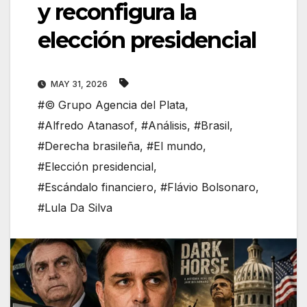
y reconfigura la
elección presidencial
MAY 31, 2026
#© Grupo Agencia del Plata
,
#Alfredo Atanasof
,
#Análisis
,
#Brasil
,
#Derecha brasileña
,
#El mundo
,
#Elección presidencial
,
#Escándalo financiero
,
#Flávio Bolsonaro
,
#Lula Da Silva