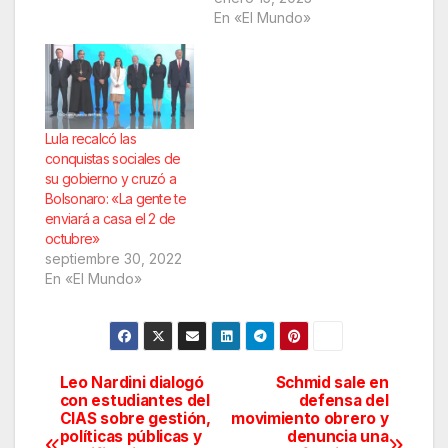
En «El Mundo»
Lula recalcó las
conquistas sociales de
su gobierno y cruzó a
Bolsonaro: «La gente te
enviará a casa el 2 de
octubre»
septiembre 30, 2022
En «El Mundo»
Leo Nardini dialogó
Schmid sale en
Navegación
con estudiantes del
defensa del
CIAS sobre gestión,
movimiento obrero y
de
políticas públicas y
denuncia una