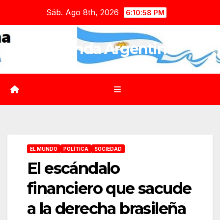
Saltar
Sáb. Ago 8th, 2026
6:10:59 PM
al
contenido
Agenda Argentina
EL MUNDO
POLÍTICA
SOCIEDAD
El escándalo
financiero que sacude
a la derecha brasileña