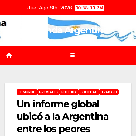
Saltar
Jue. Ago 6th, 2026
10:38:02 PM
al
contenido
Agenda Argentina
EL MUNDO
GREMIALES
POLÍTICA
SOCIEDAD
TRABAJO
Un informe global
ubicó a la Argentina
entre los peores