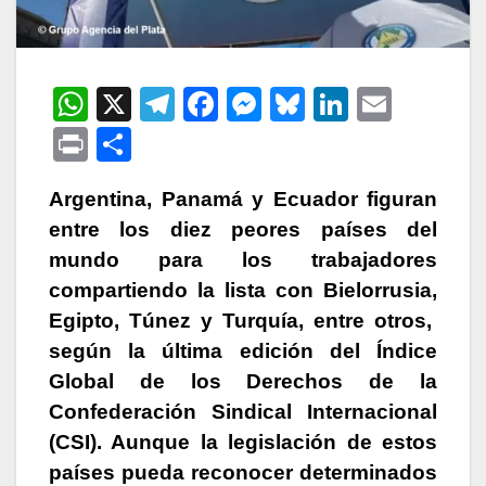
W
X
T
F
M
Bl
Li
E
h
el
a
e
u
n
m
P
C
at
e
c
s
e
k
ail
ri
o
s
gr
e
s
s
e
Argentina, Panamá y Ecuador figuran
nt
m
entre los diez peores países del
A
a
b
e
k
dI
p
mundo para los trabajadores
p
m
o
n
y
n
ar
compartiendo la lista con Bielorrusia,
p
o
g
tir
Egipto, Túnez y Turquía, entre otros,
k
er
según la última edición del Índice
Global de los Derechos de la
Confederación Sindical Internacional
(CSI). Aunque la legislación de estos
países pueda reconocer determinados