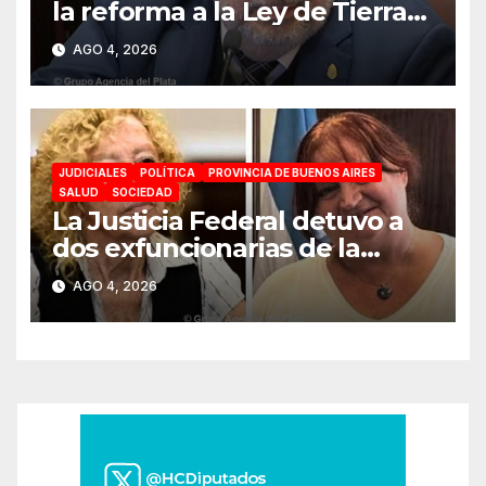
la reforma a la Ley de Tierras:
«Esta ley vende el país»
AGO 4, 2026
JUDICIALES
POLÍTICA
PROVINCIA DE BUENOS AIRES
SALUD
SOCIEDAD
La Justicia Federal detuvo a
dos exfuncionarias de la
ANMAT y el INAME por la
AGO 4, 2026
causa del fentanilo
contaminado