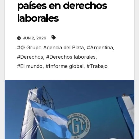
países en derechos
laborales
JUN 2, 2026
#© Grupo Agencia del Plata
,
#Argentina
,
#Derechos
,
#Derechos laborales
,
#El mundo
,
#Informe global
,
#Trabajo