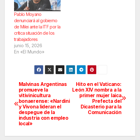
Pablo Moyano
denunciará al gobierno
de Milei ante la ITF por la
crítica situación de los
trabajadores
junio 15, 2026
En «El Mundo»
Malvinas Argentinas
Hito en el Vaticano:
Navegación
promueve la
León XIV nombra a la
vitivinicultura
primer mujer laica
de
bonaerense: «Nardini
Prefecta del
y Vivona lideran el
Dicasterio para la
entradas
despegue de la
Comunicación
industria con empleo
local»