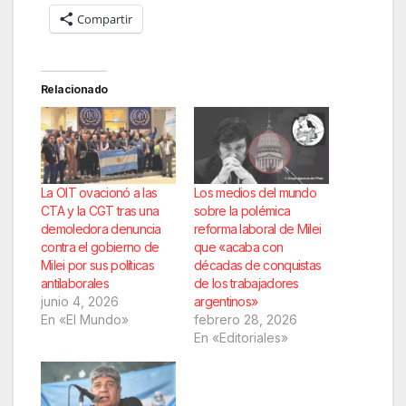
Compartir
Relacionado
La OIT ovacionó a las
Los medios del mundo
CTA y la CGT tras una
sobre la polémica
demoledora denuncia
reforma laboral de Milei
contra el gobierno de
que «acaba con
Milei por sus políticas
décadas de conquistas
antilaborales
de los trabajadores
junio 4, 2026
argentinos»
En «El Mundo»
febrero 28, 2026
En «Editoriales»