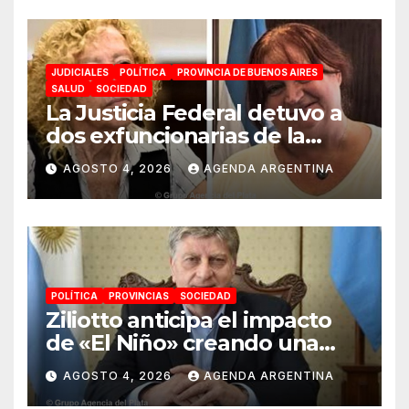
JUDICIALES
POLÍTICA
PROVINCIA DE BUENOS AIRES
SALUD
SOCIEDAD
La Justicia Federal detuvo a
dos exfuncionarias de la
ANMAT y el INAME por la
AGOSTO 4, 2026
AGENDA ARGENTINA
causa del fentanilo
contaminado
POLÍTICA
PROVINCIAS
SOCIEDAD
Ziliotto anticipa el impacto
de «El Niño» creando una
«Unidad de Gestión» para
AGOSTO 4, 2026
AGENDA ARGENTINA
proteger el territorio