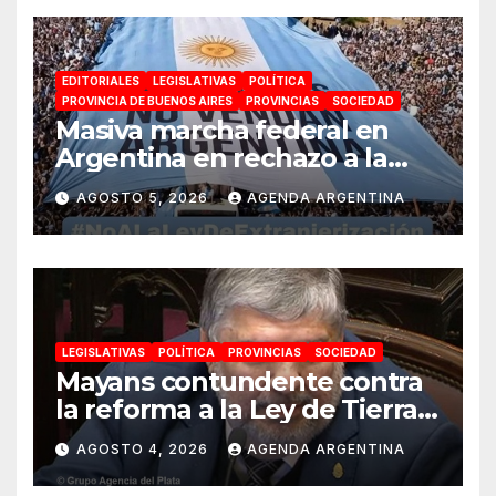
EDITORIALES
LEGISLATIVAS
POLÍTICA
PROVINCIA DE BUENOS AIRES
PROVINCIAS
SOCIEDAD
Masiva marcha federal en
Argentina en rechazo a la
reforma de la Ley de Tierras
AGOSTO 5, 2026
AGENDA ARGENTINA
impulsada por Milei: «La
soberanía no se negocia»
LEGISLATIVAS
POLÍTICA
PROVINCIAS
SOCIEDAD
Mayans contundente contra
la reforma a la Ley de Tierras:
«Esta ley vende el país»
AGOSTO 4, 2026
AGENDA ARGENTINA