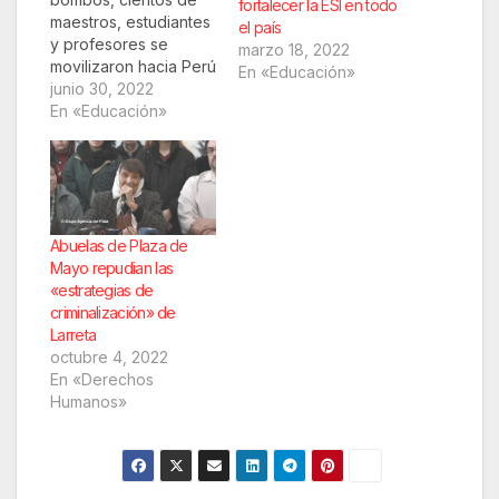
fortalecer la ESI en todo
maestros, estudiantes
el país
y profesores se
marzo 18, 2022
movilizaron hacia Perú
En «Educación»
160 y exigieron mayor
junio 30, 2022
presupuesto "en
En «Educación»
defensa de la
educación pública
y "un salario igual a la
canasta familiar",
entre otros reclamos.
Cientos de
Abuelas de Plaza de
estudiantes junto a
Mayo repudian las
maestros y
«estrategias de
profesores,
criminalización» de
integrantes de
Larreta
cooperadoras y
octubre 4, 2022
sindicatos docentes
En «Derechos
marcharon…
Humanos»