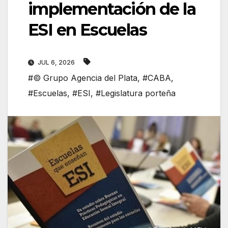
implementación de la
ESI en Escuelas
JUL 6, 2026
#© Grupo Agencia del Plata
,
#CABA
,
#Escuelas
,
#ESI
,
#Legislatura porteña