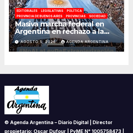
EDITORIALES
LEGISLATIVAS
POLÍTICA
PROVINCIA DE BUENOS AIRES
PROVINCIAS
SOCIEDAD
Masiva marcha federal en
Argentina en rechazo a la
reforma de la Ley de Tierras
AGOSTO 5, 2026
AGENDA ARGENTINA
impulsada por Milei: «La
soberanía no se negocia»
© Agenda Argentina – Diario Digital | Director
propietario: Oscar Dufour | PyME N° 1005758473 |