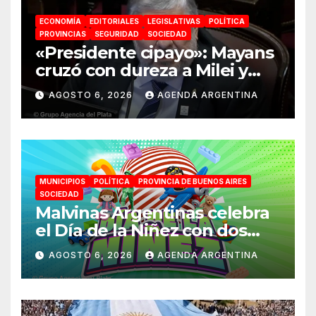
ECONOMÍA
EDITORIALES
LEGISLATIVAS
POLÍTICA
PROVINCIAS
SEGURIDAD
SOCIEDAD
«Presidente cipayo»: Mayans
cruzó con dureza a Milei y
advirtió sobre un juicio
AGOSTO 6, 2026
AGENDA ARGENTINA
político por traición a la
Patria
MUNICIPIOS
POLÍTICA
PROVINCIA DE BUENOS AIRES
SOCIEDAD
Malvinas Argentinas celebra
el Día de la Niñez con dos
jornadas de juegos,
AGOSTO 6, 2026
AGENDA ARGENTINA
espectáculos y actividades
para toda la familia