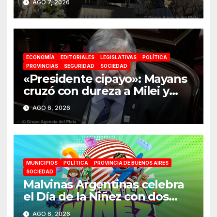
AGO 7, 2026
absoluta»
ECONOMÍA
EDITORIALES
LEGISLATIVAS
POLÍTICA
PROVINCIAS
SEGURIDAD
SOCIEDAD
«Presidente cipayo»: Mayans
cruzó con dureza a Milei y
advirtió sobre un juicio
AGO 6, 2026
político por traición a la Patria
MUNICIPIOS
POLÍTICA
PROVINCIA DE BUENOS AIRES
SOCIEDAD
Malvinas Argentinas celebra
el Día de la Niñez con dos
jornadas de juegos,
AGO 6, 2026