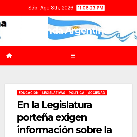
Saltar
Sáb. Ago 8th, 2026
11:06:25 PM
al
contenido
Agenda Argentina
EDUCACIÓN
LEGISLATIVAS
POLÍTICA
SOCIEDAD
En la Legislatura
porteña exigen
información sobre la