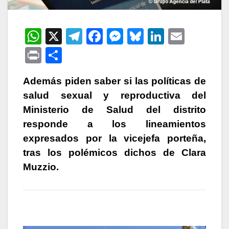
W
X
T
F
M
Bl
Li
E
h
el
a
e
u
n
m
P
C
at
e
c
s
e
k
ail
ri
o
s
gr
e
s
s
e
Además piden saber si las políticas de
nt
m
salud sexual y reproductiva del
A
a
b
e
k
dI
p
Ministerio de Salud del distrito
p
m
o
n
y
n
ar
responde a los lineamientos
p
o
g
tir
expresados por la vicejefa porteña,
k
er
tras los polémicos dichos de Clara
Muzzio.