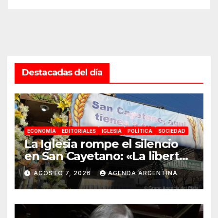
Destacadas del día
ECONOMÍA
EDITORIALES
IGLESIA
POLÍTICA
SOCIEDAD
La Iglesia rompe el silencio
en San Cayetano: «La libertad
económica no puede ser
AGOSTO 7, 2026
AGENDA ARGENTINA
absoluta»