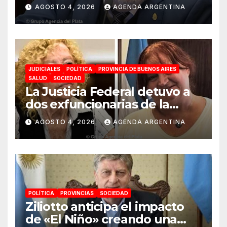
«Esta ley vende el país»
AGOSTO 4, 2026
AGENDA ARGENTINA
JUDICIALES
POLÍTICA
PROVINCIA DE BUENOS AIRES
SALUD
SOCIEDAD
La Justicia Federal detuvo a
dos exfuncionarias de la
ANMAT y el INAME por la
AGOSTO 4, 2026
AGENDA ARGENTINA
causa del fentanilo
contaminado
POLÍTICA
PROVINCIAS
SOCIEDAD
Ziliotto anticipa el impacto
de «El Niño» creando una