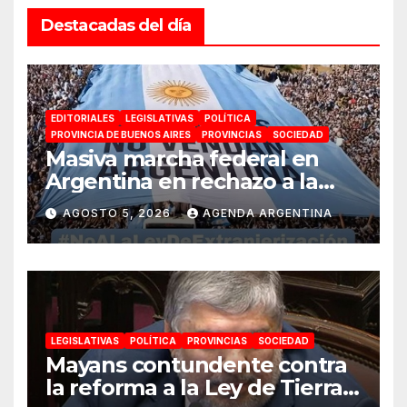
Destacadas del día
EDITORIALES
LEGISLATIVAS
POLÍTICA
PROVINCIA DE BUENOS AIRES
PROVINCIAS
SOCIEDAD
Masiva marcha federal en
Argentina en rechazo a la
reforma de la Ley de Tierras
AGOSTO 5, 2026
AGENDA ARGENTINA
impulsada por Milei: «La
soberanía no se negocia»
LEGISLATIVAS
POLÍTICA
PROVINCIAS
SOCIEDAD
Mayans contundente contra
la reforma a la Ley de Tierras: