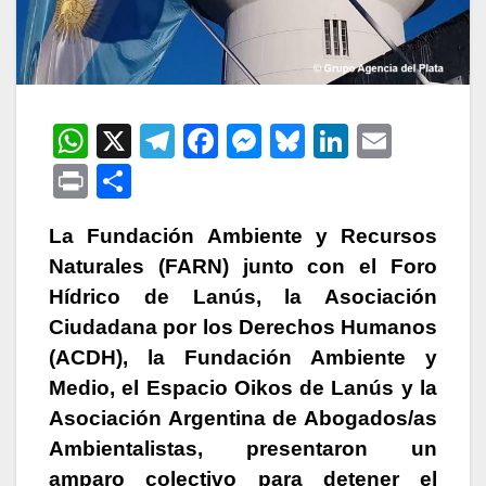
W
X
T
F
M
Bl
Li
E
h
el
a
e
u
n
m
P
C
at
e
c
s
e
k
ail
ri
o
s
gr
e
s
s
e
La Fundación Ambiente y Recursos
nt
m
Naturales (FARN) junto con el Foro
A
a
b
e
k
dI
p
Hídrico de Lanús, la Asociación
p
m
o
n
y
n
ar
Ciudadana por los Derechos Humanos
p
o
g
tir
(ACDH), la Fundación Ambiente y
k
er
Medio, el Espacio Oikos de Lanús y la
Asociación Argentina de Abogados/as
Ambientalistas, presentaron un
amparo colectivo para detener el