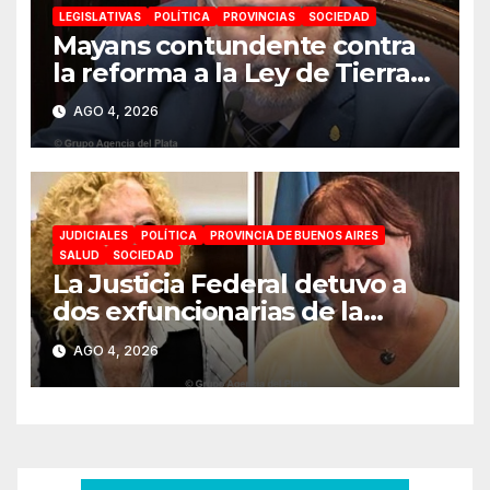
LEGISLATIVAS
POLÍTICA
PROVINCIAS
SOCIEDAD
Mayans contundente contra
la reforma a la Ley de Tierras:
«Esta ley vende el país»
AGO 4, 2026
JUDICIALES
POLÍTICA
PROVINCIA DE BUENOS AIRES
SALUD
SOCIEDAD
La Justicia Federal detuvo a
dos exfuncionarias de la
ANMAT y el INAME por la
AGO 4, 2026
causa del fentanilo
contaminado