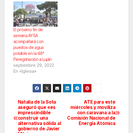
El próximo fin de
semana AYSA
acompañará con
puestos de agua
potable en la 48°
Peregrinación a Luján
septiembre 29, 2022
En «Iglesia»
Natalia de la Sota
ATE para este
Navegación
aseguró que «es
miércoles y moviliza
imprescindible
con caravana a la
de
construir una
Comisión Nacional de
alternativa sólida al
Energía Atómica
entradas
gobierno de Javier