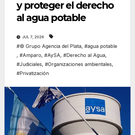
y proteger el derecho
al agua potable
JUL 7, 2026
#© Grupo Agencia del Plata
,
#agua potable
,
#Amparo
,
#AySA
,
#Derecho al Agua
,
#Judiciales
,
#Organizaciones ambientales
,
#Privatización