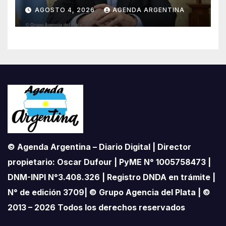
«Unidad de Gestión» para
AGOSTO 4, 2026
AGENDA ARGENTINA
proteger el territorio
pampeano
© Agenda Argentina – Diario Digital | Director
propietario: Oscar Dufour | PyME N° 1005758473 |
DNM-INPI N°3.408.326 | Registro DNDA en trámite |
N° de edición 3709| © Grupo Agencia del Plata | ©
2013 – 2026 Todos los derechos reservados