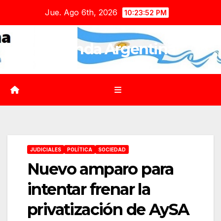
Saltar
Jue. Ago 6th, 2026
10:23:53 PM
al
contenido
Agenda Argentina
JUDICIALES
POLÍTICA
SOCIEDAD
Nuevo amparo para
intentar frenar la
privatización de AySA