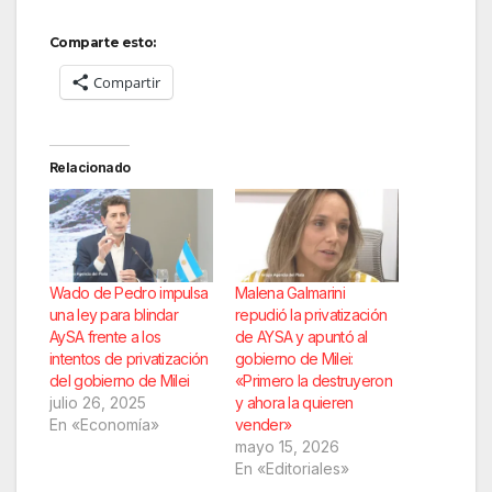
Comparte esto:
Compartir
Relacionado
Wado de Pedro impulsa
Malena Galmarini
una ley para blindar
repudió la privatización
AySA frente a los
de AYSA y apuntó al
intentos de privatización
gobierno de Milei:
del gobierno de Milei
«Primero la destruyeron
julio 26, 2025
y ahora la quieren
En «Economía»
vender»
mayo 15, 2026
En «Editoriales»