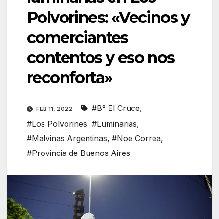
Polvorines: «Vecinos y
comerciantes
contentos y eso nos
reconforta»
#B° El Cruce
,
FEB 11, 2022
#Los Polvorines
,
#Luminarias
,
#Malvinas Argentinas
,
#Noe Correa
,
#Provincia de Buenos Aires