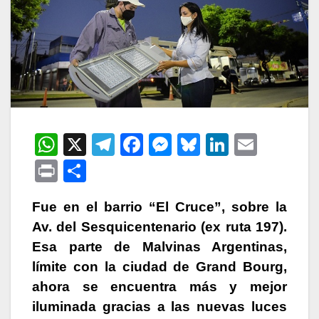
W
X
T
F
M
Bl
Li
E
h
el
a
e
u
n
m
P
C
at
e
c
s
e
k
ail
ri
o
s
gr
e
s
s
e
Fue en el barrio “El Cruce”, sobre la
nt
m
Av. del Sesquicentenario (ex ruta 197).
A
a
b
e
k
dI
p
Esa parte de Malvinas Argentinas,
p
m
o
n
y
n
ar
límite con la ciudad de Grand Bourg,
p
o
g
tir
ahora se encuentra más y mejor
k
er
iluminada gracias a las nuevas luces