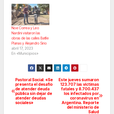
Noe Correa y Leo
Nardini visitaron las
obras de las calles Batlle
Planas y Alejandro Sirio
abril 17, 2023
En «Municipios»
Pastoral Social: «Se
Este jueves sumaron
Navegación
presenta el desafío
123.707 las víctimas
de atender deuda
fatales y 8.700.437
de
pública sin dejar de
los infectados por
atender deudas
coronavirus en
entradas
sociales»
Argentina. Reporte
del ministerio de
Salud