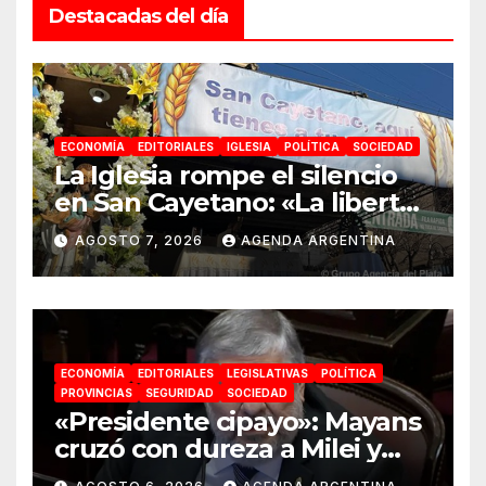
Destacadas del día
ECONOMÍA
EDITORIALES
IGLESIA
POLÍTICA
SOCIEDAD
La Iglesia rompe el silencio
en San Cayetano: «La libertad
económica no puede ser
AGOSTO 7, 2026
AGENDA ARGENTINA
absoluta»
ECONOMÍA
EDITORIALES
LEGISLATIVAS
POLÍTICA
PROVINCIAS
SEGURIDAD
SOCIEDAD
«Presidente cipayo»: Mayans
cruzó con dureza a Milei y
advirtió sobre un juicio