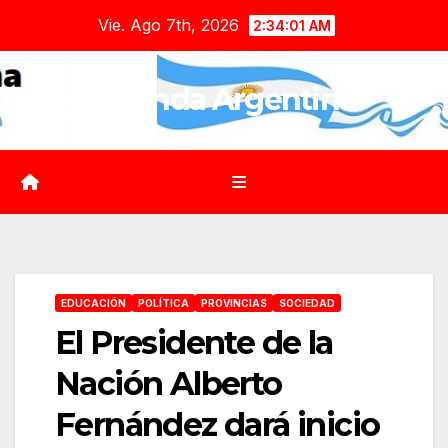
Saltar
Vie. Ago 7th, 2026
2:34:03 AM
al
contenido
Agenda Argentina
EDUCACIÓN
POLÍTICA
PROVINCIAS
SOCIEDAD
El Presidente de la
Nación Alberto
Fernández dará inicio