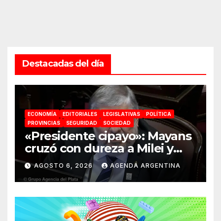
Destacadas del día
ECONOMÍA
EDITORIALES
LEGISLATIVAS
POLÍTICA
PROVINCIAS
SEGURIDAD
SOCIEDAD
«Presidente cipayo»: Mayans
cruzó con dureza a Milei y
advirtió sobre un juicio
AGOSTO 6, 2026
AGENDA ARGENTINA
político por traición a la
Patria