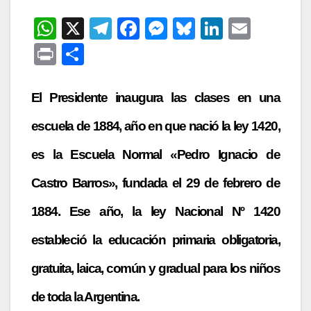
W
X
T
F
M
Bl
Li
E
h
el
a
e
u
n
m
P
C
at
e
c
s
e
k
ail
ri
o
s
gr
e
s
s
e
nt
m
El Presidente inaugura las clases en una
A
a
b
e
k
dI
p
escuela de 1884, año en que nació la ley 1420,
p
m
o
n
y
n
ar
es la Escuela Normal «Pedro Ignacio de
p
o
g
tir
k
er
Castro Barros», fundada el 29 de febrero de
1884. Ese año, la ley Nacional Nº 1420
estableció la educación primaria obligatoria,
gratuita, laica, común y gradual para los niños
de toda la Argentina.