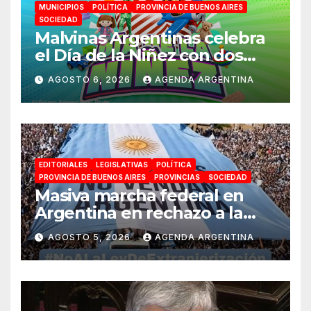
MUNICIPIOS
POLÍTICA
PROVINCIA DE BUENOS AIRES
SOCIEDAD
Malvinas Argentinas celebra
el Día de la Niñez con dos
jornadas de juegos,
AGOSTO 6, 2026
AGENDA ARGENTINA
espectáculos y actividades
para toda la familia
EDITORIALES
LEGISLATIVAS
POLÍTICA
PROVINCIA DE BUENOS AIRES
PROVINCIAS
SOCIEDAD
Masiva marcha federal en
Argentina en rechazo a la
reforma de la Ley de Tierras
AGOSTO 5, 2026
AGENDA ARGENTINA
impulsada por Milei: «La
soberanía no se negocia»