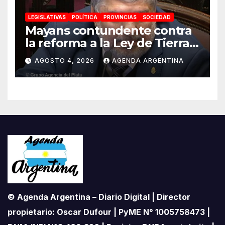
LEGISLATIVAS
POLÍTICA
PROVINCIAS
SOCIEDAD
Mayans contundente contra
la reforma a la Ley de Tierras:
«Esta ley vende el país»
AGOSTO 4, 2026
AGENDA ARGENTINA
© Agenda Argentina – Diario Digital | Director
propietario: Oscar Dufour | PyME N° 1005758473 |