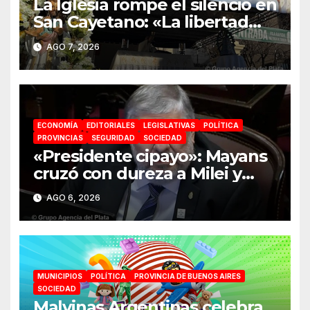
La Iglesia rompe el silencio en
San Cayetano: «La libertad
económica no puede ser
AGO 7, 2026
absoluta»
ECONOMÍA
EDITORIALES
LEGISLATIVAS
POLÍTICA
PROVINCIAS
SEGURIDAD
SOCIEDAD
«Presidente cipayo»: Mayans
cruzó con dureza a Milei y
advirtió sobre un juicio
AGO 6, 2026
político por traición a la Patria
MUNICIPIOS
POLÍTICA
PROVINCIA DE BUENOS AIRES
SOCIEDAD
Malvinas Argentinas celebra