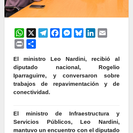
W
X
T
F
M
Bl
Li
E
h
el
a
e
u
n
m
P
C
at
e
c
s
e
k
ail
ri
o
s
gr
e
s
s
e
El ministro Leo Nardini, recibió al
nt
m
diputado nacional, Rogelio
A
a
b
e
k
dI
p
Iparraguirre, y conversaron sobre
p
m
o
n
y
n
ar
trabajos de repavimentación y de
p
o
g
tir
conectividad.
k
er
El ministro de Infraestructura y
Servicios Públicos, Leo Nardini,
mantuvo un encuentro con el diputado