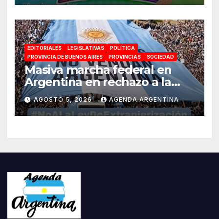
para toda la familia
EDITORIALES
LEGISLATIVAS
POLÍTICA
PROVINCIA DE BUENOS AIRES
PROVINCIAS
SOCIEDAD
Masiva marcha federal en
Argentina en rechazo a la
reforma de la Ley de Tierras
AGOSTO 5, 2026
AGENDA ARGENTINA
impulsada por Milei: «La
soberanía no se negocia»