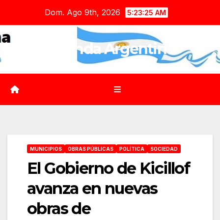
Saltar
Dom. Ago 9th, 2026
5:23:26 AM
al
contenido
Agenda Argentina
MUNICIPIOS
OBRAS PÚBLICAS
POLÍTICA
SOCIEDAD
El Gobierno de Kicillof
avanza en nuevas
obras de