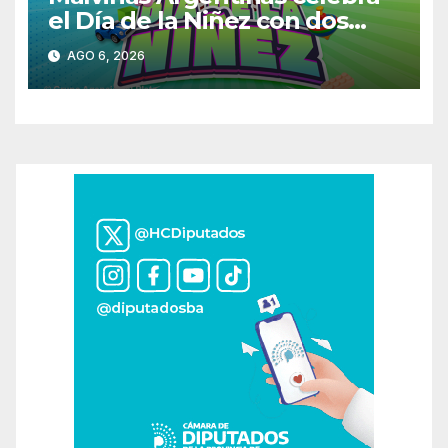
el Día de la Niñez con dos
jornadas de juegos,
AGO 6, 2026
espectáculos y actividades
para toda la familia