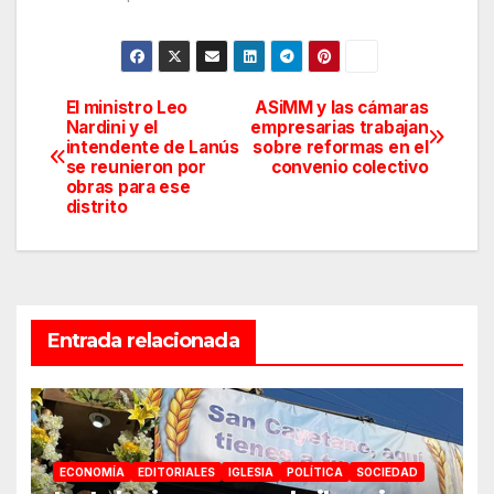
El ministro Leo
ASiMM y las cámaras
Navegación
Nardini y el
empresarias trabajan
intendente de Lanús
sobre reformas en el
de
se reunieron por
convenio colectivo
obras para ese
entradas
distrito
Entrada relacionada
ECONOMÍA
EDITORIALES
IGLESIA
POLÍTICA
SOCIEDAD