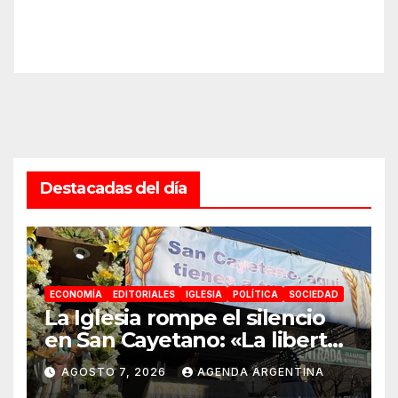
Destacadas del día
ECONOMÍA
EDITORIALES
IGLESIA
POLÍTICA
SOCIEDAD
La Iglesia rompe el silencio
en San Cayetano: «La libertad
económica no puede ser
AGOSTO 7, 2026
AGENDA ARGENTINA
absoluta»