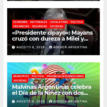
ECONOMÍA
EDITORIALES
LEGISLATIVAS
POLÍTICA
PROVINCIAS
SEGURIDAD
SOCIEDAD
«Presidente cipayo»: Mayans
cruzó con dureza a Milei y
advirtió sobre un juicio
AGOSTO 6, 2026
AGENDA ARGENTINA
político por traición a la
Patria
MUNICIPIOS
POLÍTICA
PROVINCIA DE BUENOS AIRES
SOCIEDAD
Malvinas Argentinas celebra
el Día de la Niñez con dos
jornadas de juegos,
AGOSTO 6, 2026
AGENDA ARGENTINA
espectáculos y actividades