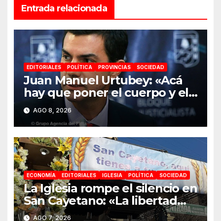
Entrada relacionada
EDITORIALES
POLÍTICA
PROVINCIAS
SOCIEDAD
Juan Manuel Urtubey: «Acá
hay que poner el cuerpo y el
alma. La Argentina tiene que
AGO 8, 2026
ir a la construcción de un
proyecto nacional»
ECONOMÍA
EDITORIALES
IGLESIA
POLÍTICA
SOCIEDAD
La Iglesia rompe el silencio en
San Cayetano: «La libertad
económica no puede ser
AGO 7, 2026