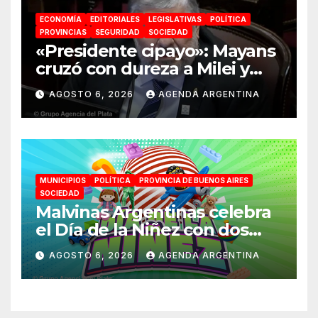
ECONOMÍA
EDITORIALES
LEGISLATIVAS
POLÍTICA
PROVINCIAS
SEGURIDAD
SOCIEDAD
«Presidente cipayo»: Mayans
cruzó con dureza a Milei y
advirtió sobre un juicio
AGOSTO 6, 2026
AGENDA ARGENTINA
político por traición a la
Patria
MUNICIPIOS
POLÍTICA
PROVINCIA DE BUENOS AIRES
SOCIEDAD
Malvinas Argentinas celebra
el Día de la Niñez con dos
jornadas de juegos,
AGOSTO 6, 2026
AGENDA ARGENTINA
espectáculos y actividades
para toda la familia