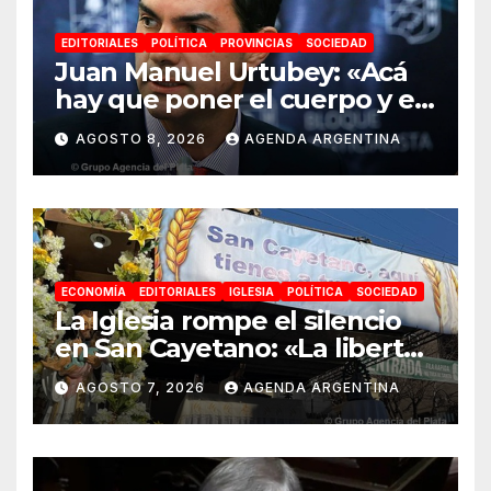
EDITORIALES
POLÍTICA
PROVINCIAS
SOCIEDAD
Juan Manuel Urtubey: «Acá
hay que poner el cuerpo y el
alma. La Argentina tiene que
AGOSTO 8, 2026
AGENDA ARGENTINA
ir a la construcción de un
proyecto nacional»
ECONOMÍA
EDITORIALES
IGLESIA
POLÍTICA
SOCIEDAD
La Iglesia rompe el silencio
en San Cayetano: «La libertad
económica no puede ser
AGOSTO 7, 2026
AGENDA ARGENTINA
absoluta»