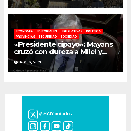
absoluta»
ECONOMÍA
EDITORIALES
LEGISLATIVAS
POLÍTICA
PROVINCIAS
SEGURIDAD
SOCIEDAD
«Presidente cipayo»: Mayans
cruzó con dureza a Milei y
advirtió sobre un juicio
AGO 6, 2026
político por traición a la Patria