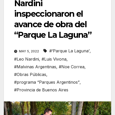
Nardini
inspeccionaron el
avance de obra del
“Parque La Laguna”
#‘Parque La Laguna’
,
MAY 5, 2022
#Leo Nardini
,
#Luis Vivona
,
#Malvinas Argentinas
,
#Noe Correa
,
#Obras Públicas
,
#programa “Parques Argentinos”
,
#Provincia de Buenos Aires