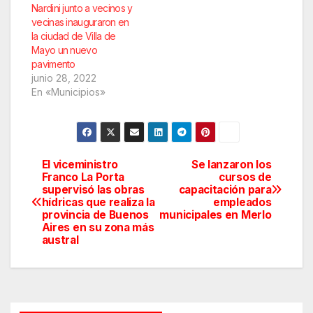
Nardini junto a vecinos y
vecinas inauguraron en
la ciudad de Villa de
Mayo un nuevo
pavimento
junio 28, 2022
En «Municipios»
El viceministro
Se lanzaron los
Navegación
Franco La Porta
cursos de
supervisó las obras
capacitación para
de
hídricas que realiza la
empleados
provincia de Buenos
municipales en Merlo
entradas
Aires en su zona más
austral