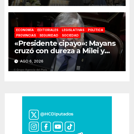
absoluta»
ECONOMÍA
EDITORIALES
LEGISLATIVAS
POLÍTICA
PROVINCIAS
SEGURIDAD
SOCIEDAD
«Presidente cipayo»: Mayans
cruzó con dureza a Milei y
advirtió sobre un juicio
AGO 6, 2026
político por traición a la Patria