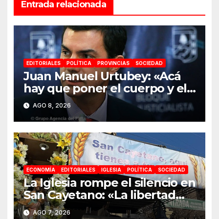
Entrada relacionada
EDITORIALES
POLÍTICA
PROVINCIAS
SOCIEDAD
Juan Manuel Urtubey: «Acá
hay que poner el cuerpo y el
alma. La Argentina tiene que
AGO 8, 2026
ir a la construcción de un
proyecto nacional»
ECONOMÍA
EDITORIALES
IGLESIA
POLÍTICA
SOCIEDAD
La Iglesia rompe el silencio en
San Cayetano: «La libertad
económica no puede ser
AGO 7, 2026