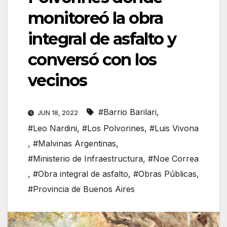
monitoreó la obra
integral de asfalto y
conversó con los
vecinos
#Barrio Barilari
,
JUN 18, 2022
#Leo Nardini
,
#Los Polvorines
,
#Luis Vivona
,
#Malvinas Argentinas
,
#Ministerio de Infraestructura
,
#Noe Correa
,
#Obra integral de asfalto
,
#Obras Públicas
,
#Provincia de Buenos Aires