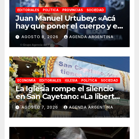
EDITORIALES
POLÍTICA
PROVINCIAS
SOCIEDAD
Juan Manuel Urtubey: «Acá
hay que poner el cuerpo y el
alma. La Argentina tiene que
AGOSTO 8, 2026
AGENDA ARGENTINA
ir a la construcción de un
proyecto nacional»
ECONOMÍA
EDITORIALES
IGLESIA
POLÍTICA
SOCIEDAD
La Iglesia rompe el silencio
en San Cayetano: «La libertad
económica no puede ser
AGOSTO 7, 2026
AGENDA ARGENTINA
absoluta»