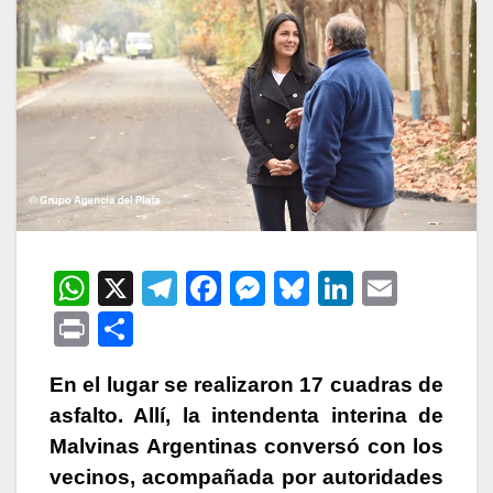
W
X
T
F
M
Bl
Li
E
h
el
a
e
u
n
m
P
C
at
e
c
s
e
k
ail
ri
o
s
gr
e
s
s
e
En el lugar se realizaron 17 cuadras de
nt
m
asfalto. Allí, la intendenta interina de
A
a
b
e
k
dI
p
Malvinas Argentinas conversó con los
p
m
o
n
y
n
ar
vecinos, acompañada por autoridades