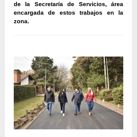
p
o
g
tir
de la Secretaría de Servicios, área
k
er
encargada de estos trabajos en la
zona.