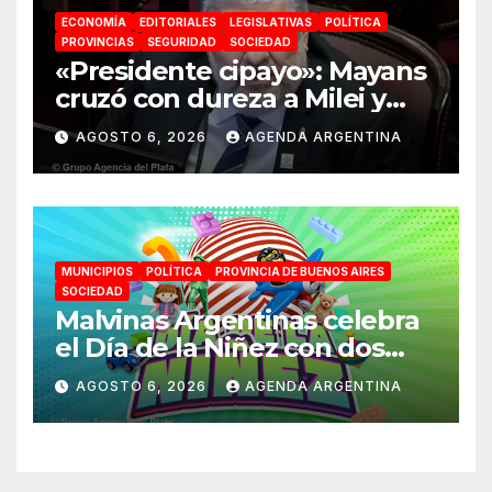
ECONOMÍA
EDITORIALES
LEGISLATIVAS
POLÍTICA
PROVINCIAS
SEGURIDAD
SOCIEDAD
«Presidente cipayo»: Mayans
cruzó con dureza a Milei y
advirtió sobre un juicio
AGOSTO 6, 2026
AGENDA ARGENTINA
político por traición a la
Patria
MUNICIPIOS
POLÍTICA
PROVINCIA DE BUENOS AIRES
SOCIEDAD
Malvinas Argentinas celebra
el Día de la Niñez con dos
jornadas de juegos,
AGOSTO 6, 2026
AGENDA ARGENTINA
espectáculos y actividades
para toda la familia