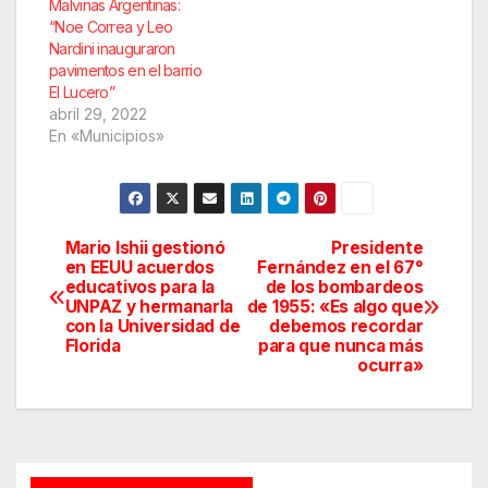
Malvinas Argentinas:
“Noe Correa y Leo
Nardini inauguraron
pavimentos en el barrio
El Lucero”
abril 29, 2022
En «Municipios»
Mario Ishii gestionó
Presidente
Navegación
en EEUU acuerdos
Fernández en el 67°
educativos para la
de los bombardeos
de
UNPAZ y hermanarla
de 1955: «Es algo que
con la Universidad de
debemos recordar
entradas
Florida
para que nunca más
ocurra»