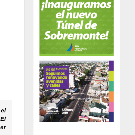
el
 El
er