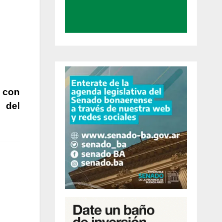
e con
 del