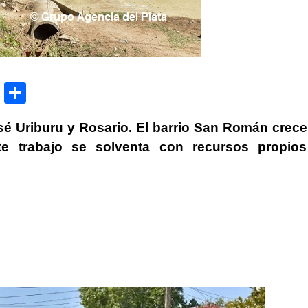
P
C
ri
o
sé Uriburu y Rosario. El barrio San Román crec
nt
m
e trabajo se solventa con recursos propios
p
ar
tir