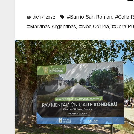
#Barrio San Román
,
#Calle 
DIC 17, 2022
#Malvinas Argentinas
,
#Noe Correa
,
#Obra Pú