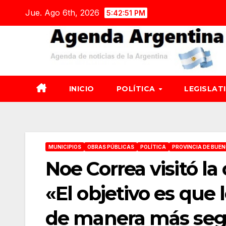
Saltar
Jue. Ago 6th, 2026
5:42:52 PM
al
contenido
INICIO
POLÍTICA
LEGISLAT
MUNICIPIOS
OBRAS PÚBLICAS
POLÍTICA
PROVINCIA DE BUEN
Noe Correa visitó la
«El objetivo es que 
de manera más seg