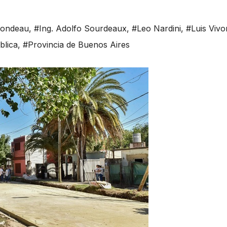
Rondeau
,
#Ing. Adolfo Sourdeaux
,
#Leo Nardini
,
#Luis Vivo
blica
,
#Provincia de Buenos Aires