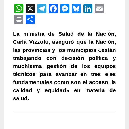
W
X
T
F
M
Bl
Li
E
h
el
a
e
u
n
m
P
C
at
e
c
s
e
k
ail
ri
o
s
gr
e
s
s
e
La ministra de Salud de la Nación,
nt
m
Carla Vizzotti, aseguró que la Nación,
A
a
b
e
k
dI
p
las provincias y los municipios «están
p
m
o
n
y
n
ar
trabajando con decisión política y
p
o
g
tir
muchísima gestión de los equipos
k
er
técnicos para avanzar en tres ejes
fundamentales como son el acceso, la
calidad y equidad» en materia de
salud.