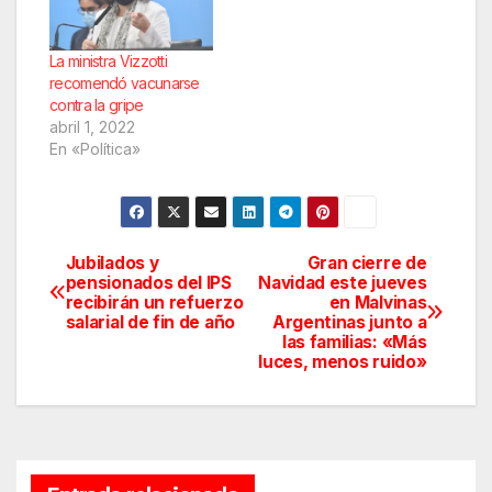
La ministra Vizzotti
recomendó vacunarse
contra la gripe
abril 1, 2022
En «Política»
Jubilados y
Gran cierre de
Navegación
pensionados del IPS
Navidad este jueves
recibirán un refuerzo
en Malvinas
de
salarial de fin de año
Argentinas junto a
las familias: «Más
entradas
luces, menos ruido»