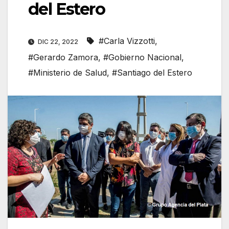
del Estero
#Carla Vizzotti
,
DIC 22, 2022
#Gerardo Zamora
,
#Gobierno Nacional
,
#Ministerio de Salud
,
#Santiago del Estero