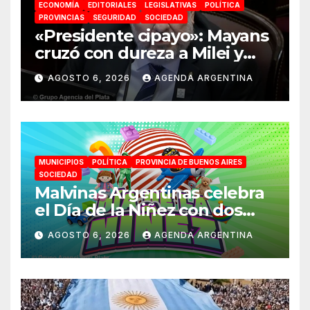
ECONOMÍA
EDITORIALES
LEGISLATIVAS
POLÍTICA
PROVINCIAS
SEGURIDAD
SOCIEDAD
«Presidente cipayo»: Mayans
cruzó con dureza a Milei y
advirtió sobre un juicio
AGOSTO 6, 2026
AGENDA ARGENTINA
político por traición a la
Patria
MUNICIPIOS
POLÍTICA
PROVINCIA DE BUENOS AIRES
SOCIEDAD
Malvinas Argentinas celebra
el Día de la Niñez con dos
jornadas de juegos,
AGOSTO 6, 2026
AGENDA ARGENTINA
espectáculos y actividades
para toda la familia