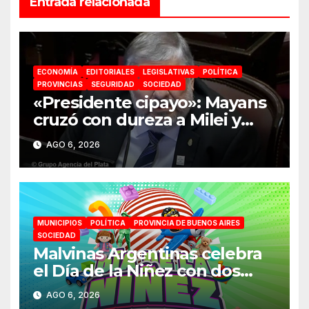
Entrada relacionada
ECONOMÍA
EDITORIALES
LEGISLATIVAS
POLÍTICA
PROVINCIAS
SEGURIDAD
SOCIEDAD
«Presidente cipayo»: Mayans
cruzó con dureza a Milei y
advirtió sobre un juicio
AGO 6, 2026
político por traición a la Patria
MUNICIPIOS
POLÍTICA
PROVINCIA DE BUENOS AIRES
SOCIEDAD
Malvinas Argentinas celebra
el Día de la Niñez con dos
jornadas de juegos,
AGO 6, 2026
espectáculos y actividades