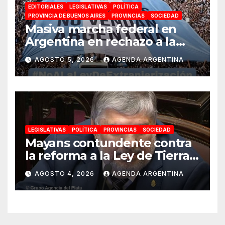
EDITORIALES
LEGISLATIVAS
POLÍTICA
PROVINCIA DE BUENOS AIRES
PROVINCIAS
SOCIEDAD
Masiva marcha federal en
Argentina en rechazo a la
reforma de la Ley de Tierras
AGOSTO 5, 2026
AGENDA ARGENTINA
impulsada por Milei: «La
soberanía no se negocia»
LEGISLATIVAS
POLÍTICA
PROVINCIAS
SOCIEDAD
Mayans contundente contra
la reforma a la Ley de Tierras:
«Esta ley vende el país»
AGOSTO 4, 2026
AGENDA ARGENTINA