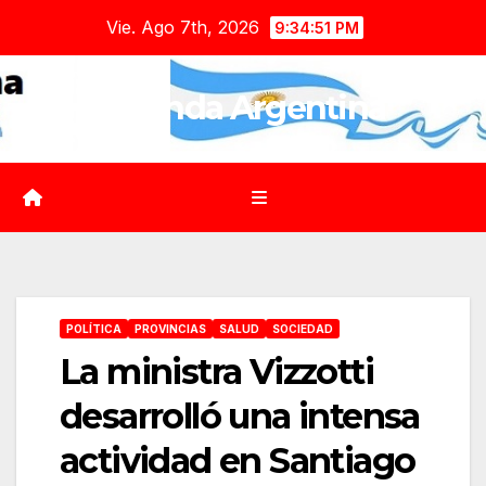
Saltar
Vie. Ago 7th, 2026
9:34:53 PM
al
contenido
Agenda Argentina
POLÍTICA
PROVINCIAS
SALUD
SOCIEDAD
La ministra Vizzotti
desarrolló una intensa
actividad en Santiago