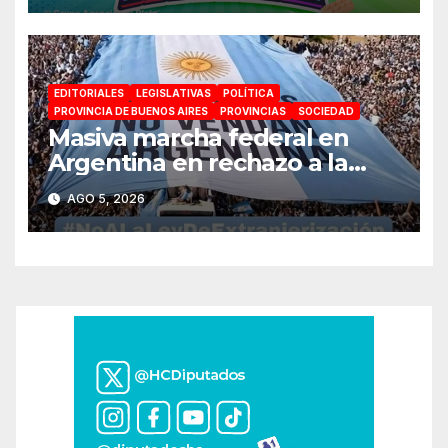
para toda la familia
EDITORIALES
LEGISLATIVAS
POLÍTICA
PROVINCIA DE BUENOS AIRES
PROVINCIAS
SOCIEDAD
Masiva marcha federal en
Argentina en rechazo a la
reforma de la Ley de Tierras
AGO 5, 2026
impulsada por Milei: «La
soberanía no se negocia»