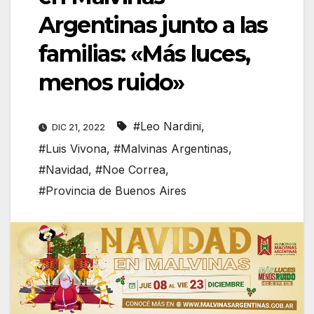
Argentinas junto a las
familias: «Más luces,
menos ruido»
#Leo Nardini
,
DIC 21, 2022
#Luis Vivona
,
#Malvinas Argentinas
,
#Navidad
,
#Noe Correa
,
#Provincia de Buenos Aires