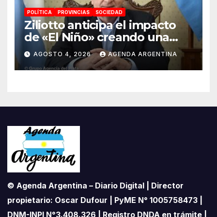
POLÍTICA
PROVINCIAS
SOCIEDAD
Ziliotto anticipa el impacto
de «El Niño» creando una
«Unidad de Gestión» para
AGOSTO 4, 2026
AGENDA ARGENTINA
proteger el territorio
pampeano
© Agenda Argentina – Diario Digital | Director
propietario: Oscar Dufour | PyME N° 1005758473 |
DNM-INPI N°3.408.326 | Registro DNDA en trámite |