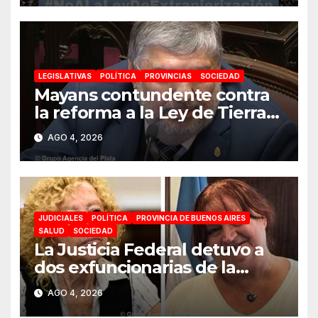
soberanía no se negocia»
LEGISLATIVAS
POLÍTICA
PROVINCIAS
SOCIEDAD
Mayans contundente contra
la reforma a la Ley de Tierras:
«Esta ley vende el país»
AGO 4, 2026
JUDICIALES
POLÍTICA
PROVINCIA DE BUENOS AIRES
SALUD
SOCIEDAD
La Justicia Federal detuvo a
dos exfuncionarias de la
ANMAT y el INAME por la
AGO 4, 2026
causa del fentanilo