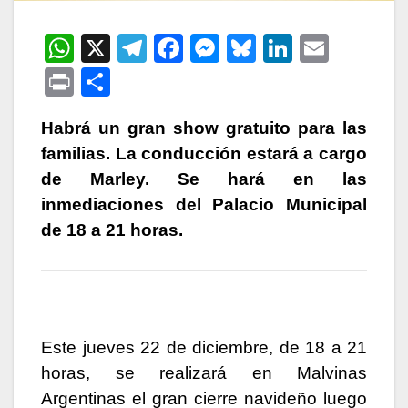
W
X
T
F
M
Bl
Li
E
h
el
a
e
u
n
m
P
C
at
e
c
s
e
k
ail
ri
o
s
gr
e
s
s
e
Habrá un gran show gratuito para las
nt
m
familias. La conducción estará a cargo
A
a
b
e
k
dI
p
de Marley. Se hará en las
p
m
o
n
y
n
ar
inmediaciones del Palacio Municipal
p
o
g
tir
de 18 a 21 horas.
k
er
Este
jueves 22 de diciembre, de 18 a 21
horas
, se realizará en
Malvinas
Argentinas
el
gran cierre navideño
luego