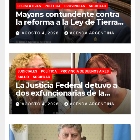
LEGISLATIVAS
POLÍTICA
PROVINCIAS
SOCIEDAD
Mayans contundente contra
la reforma a la Ley de Tierras:
«Esta ley vende el país»
AGOSTO 4, 2026
AGENDA ARGENTINA
JUDICIALES
POLÍTICA
PROVINCIA DE BUENOS AIRES
SALUD
SOCIEDAD
La Justicia Federal detuvo a
dos exfuncionarias de la
ANMAT y el INAME por la
AGOSTO 4, 2026
AGENDA ARGENTINA
causa del fentanilo
contaminado