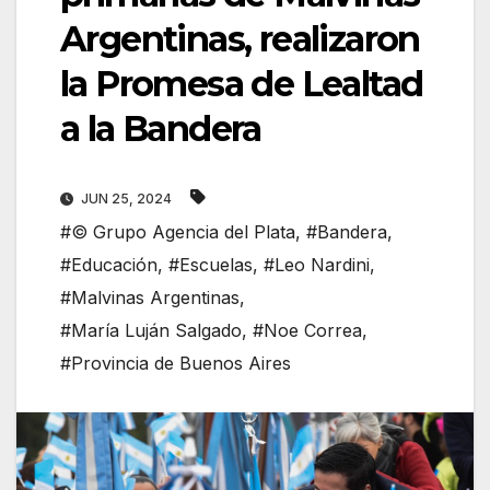
Argentinas, realizaron
la Promesa de Lealtad
a la Bandera
JUN 25, 2024
#© Grupo Agencia del Plata
,
#Bandera
,
#Educación
,
#Escuelas
,
#Leo Nardini
,
#Malvinas Argentinas
,
#María Luján Salgado
,
#Noe Correa
,
#Provincia de Buenos Aires