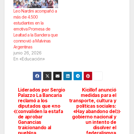
Leo Nardini acompañó a
más de 4.500
estudiantes en la
emotiva Promesa de
Lealtad a la Bandera que
conmovió a Malvinas
Argentinas
junio 26, 2026
En «Educación»
Liderados por Sergio
Kicillof anunció
Navegación
Palazzo La Bancaria
medidas para el
reclamó a los
transporte, cultura y
de
diputados que «no
políticas sociales:
convaliden la estafa
«Hay abandono del
entradas
de aprobar
gobierno nacional y
Ganancias
un intento de
traicionando al
disolver el
pueblo»
federalismo»