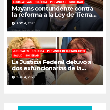
LEGISLATIVAS
POLÍTICA
PROVINCIAS
SOCIEDAD
Mayans contundente contra
la reforma a la Ley de Tierras:
«Esta ley vende el país»
AGO 4, 2026
JUDICIALES
POLÍTICA
PROVINCIA DE BUENOS AIRES
SALUD
SOCIEDAD
La Justicia Federal detuvo a
dos exfuncionarias de la
ANMAT y el INAME por la
AGO 4, 2026
causa del fentanilo
contaminado