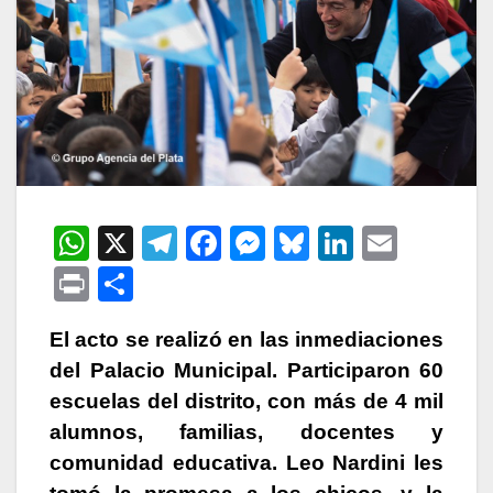
W
X
T
F
M
Bl
Li
E
h
el
a
e
u
n
m
P
C
at
e
c
s
e
k
ail
ri
o
s
gr
e
s
s
e
El acto se realizó en las inmediaciones
nt
m
del Palacio Municipal. Participaron 60
A
a
b
e
k
dI
p
escuelas del distrito, con más de 4 mil
p
m
o
n
y
n
ar
alumnos, familias, docentes y
p
o
g
tir
comunidad educativa. Leo Nardini les
k
er