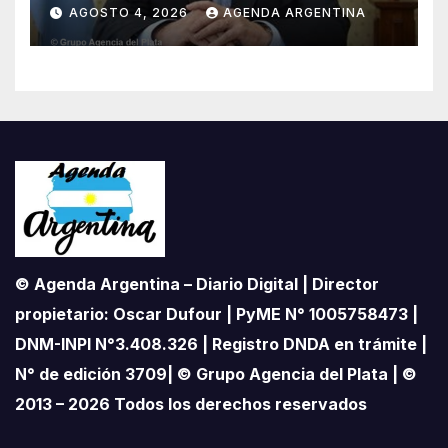
«Unidad de Gestión» para
AGOSTO 4, 2026
AGENDA ARGENTINA
proteger el territorio
pampeano
© Agenda Argentina – Diario Digital | Director
propietario: Oscar Dufour | PyME N° 1005758473 |
DNM-INPI N°3.408.326 | Registro DNDA en trámite |
N° de edición 3709| © Grupo Agencia del Plata | ©
2013 – 2026 Todos los derechos reservados