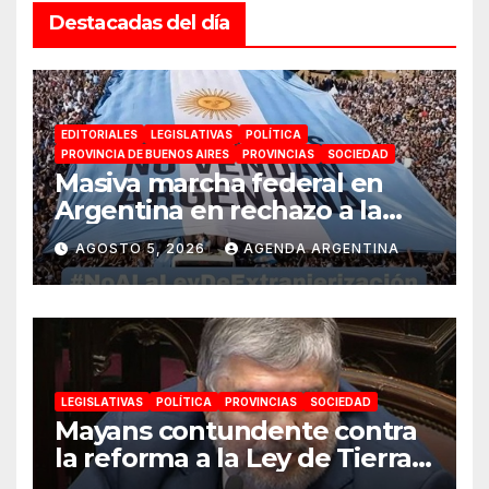
Destacadas del día
EDITORIALES
LEGISLATIVAS
POLÍTICA
PROVINCIA DE BUENOS AIRES
PROVINCIAS
SOCIEDAD
Masiva marcha federal en
Argentina en rechazo a la
reforma de la Ley de Tierras
AGOSTO 5, 2026
AGENDA ARGENTINA
impulsada por Milei: «La
soberanía no se negocia»
LEGISLATIVAS
POLÍTICA
PROVINCIAS
SOCIEDAD
Mayans contundente contra
la reforma a la Ley de Tierras:
«Esta ley vende el país»