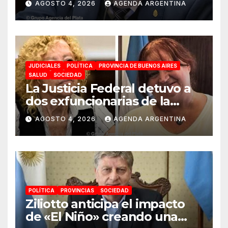
AGOSTO 4, 2026
AGENDA ARGENTINA
JUDICIALES
POLÍTICA
PROVINCIA DE BUENOS AIRES
SALUD
SOCIEDAD
La Justicia Federal detuvo a
dos exfuncionarias de la
ANMAT y el INAME por la
AGOSTO 4, 2026
AGENDA ARGENTINA
causa del fentanilo
contaminado
POLÍTICA
PROVINCIAS
SOCIEDAD
Ziliotto anticipa el impacto
de «El Niño» creando una