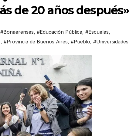
más de 20 años después»
,
#Bonaerenses
,
#Educación Pública
,
#Escuelas
,
r
,
#Provincia de Buenos Aires
,
#Pueblo
,
#Universidades