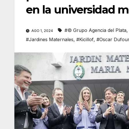
en la universidad 
#© Grupo Agencia del Plata
AGO 1, 2024
#Jardines Maternales
,
#Kicillof
,
#Oscar Dufou