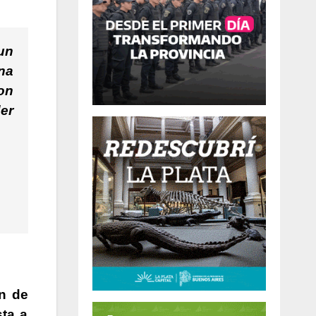
un
una
on
er
n de
sta a