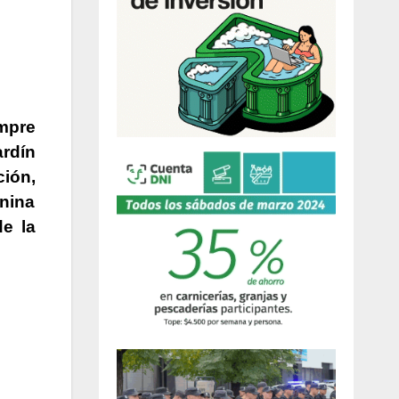
empre
ardín
ción,
anina
e la