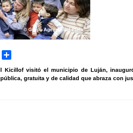
P
C
ri
o
Kicillof visitó el municipio de Luján,
inaugur
nt
m
pública, gratuita y de calidad que abraza con jus
p
ar
tir