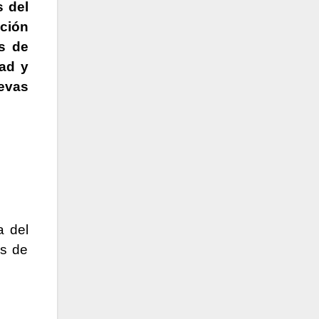
s del
ción
s de
tad y
uevas
a del
as de